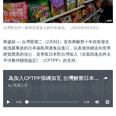
到
國際
檢
經貿
索
視頻
台灣新北市一家商店貨架上的日本食品。（2015年5月15日）
音頻
每日視頻新聞
華盛頓 —
台灣星期二（2月8日）宣布將解禁十年前曾發生
VOA 60秒 (國際)
時事經緯
國語
核洩露事故的日本福島周邊食品進口，以表達持續走向世界
美國專訊
新聞音頻
經貿體系的決心，並爭取日本對台灣加入《全面與進步跨太
關注我們
平洋夥伴關係協定》（CPTPP）的支持。
視頻存檔
海外港人
YOUTUBE頻道
港人港心
為加入CPTPP添磚加瓦 台灣解禁日本福島食品進口
美國透視
其他語言網站
by
美國之音
No media source currently available
建國史話
廣播節目表
0:00
5:38