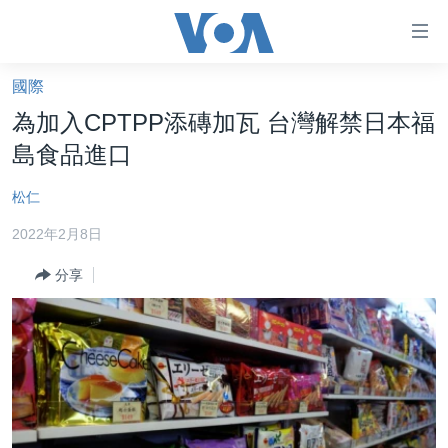
無
障
礙
國際
主頁
鏈
為加入CPTPP添磚加瓦 台灣解禁日本福
接
美國大選2024
島食品進口
跳
港澳
轉
松仁
台灣
到
2022年2月8日
內
美中關係
容
分享
海外港人
跳
轉
新聞自由
到
揭謊頻道
導
航
美國
跳
中國
轉