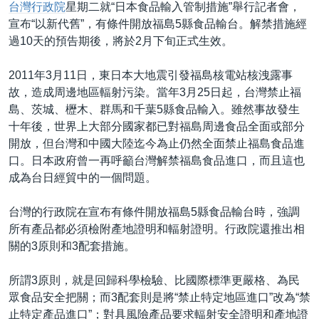
台灣行政院
星期二就“日本食品輸入管制措施”舉行記者會，
宣布“以新代舊”，有條件開放福島5縣食品輸台。解禁措施經
過10天的預告期後，將於2月下旬正式生效。
2011年3月11日，東日本大地震引發福島核電站核洩露事
故，造成周邊地區輻射污染。當年3月25日起，台灣禁止福
島、茨城、櫪木、群馬和千葉5縣食品輸入。雖然事故發生
十年後，世界上大部分國家都已對福島周邊食品全面或部分
開放，但台灣和中國大陸迄今為止仍然全面禁止福島食品進
口。日本政府曾一再呼籲台灣解禁福島食品進口，而且這也
成為台日經貿中的一個問題。
台灣的行政院在宣布有條件開放福島5縣食品輸台時，強調
所有產品都必須檢附產地證明和輻射證明。行政院還推出相
關的3原則和3配套措施。
所謂3原則，就是回歸科學檢驗、比國際標準更嚴格、為民
眾食品安全把關；而3配套則是將“禁止特定地區進口”改為“禁
止特定產品進口”；對具風險產品要求輻射安全證明和產地證