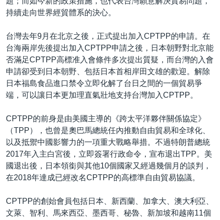
題；而如今新的政策措施，也代表台灣願意解決貿易問題，
持續走向世界經貿體系的決心。
台灣去年9月在北京之後，正式提出加入CPTPP的申請。在
台海兩岸先後提出加入CPTPP申請之後，日本朝野對北京能
否滿足CPTPP高標准入會條件多次提出質疑，而台灣的入會
申請卻受到日本朝野、包括日本首相岸田文雄的歡迎。解除
日本福島食品進口禁令立即化解了台日之間的一個貿易爭
端，可以讓日本更加理直氣壯地支持台灣加入CPTPP。
CPTPP的前身是由美國主導的《跨太平洋夥伴關係協定》
（TPP），也曾是奧巴馬總統任內推動自由貿易和全球化、
以及抵禦中國影響力的一項重大戰略舉措。不過特朗普總統
2017年入主白宮後，立即簽署行政命令，宣布退出TPP。美
國退出後，日本領銜與其他10個國家又經過幾個月的談判，
在2018年達成已經改名CPTPP的高標準自由貿易協議。
CPTPP的創始會員包括日本、新西蘭、加拿大、澳大利亞、
文萊、智利、馬來西亞、墨西哥、秘魯、新加坡和越南11個