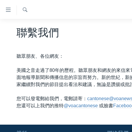
無
障
礙
檢
主頁
索
聯繫我們
鏈
美國大選2024
接
港澳
跳
聽眾朋友、各位網友：
轉
台灣
到
美中關係
美國之音走過了80年的歷程。聽眾朋友和網友的來信
內
面地報導新聞和傳播信息的宗旨而努力。新的世紀，新
容
海外港人
家繼續對我們的節目提出看法和建議，無論是讚揚或批
跳
新聞自由
轉
您可以發電郵給我們，電郵請寄：
cantonese@voanew
到
揭謊頻道
您還可以上我們的推特
@voacantonese
或臉書
Faceboo
導
美國
航
跳
中國
轉