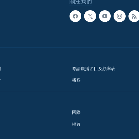
關注我們
檔
粵語廣播節目及頻率表
介
播客
國際
經貿