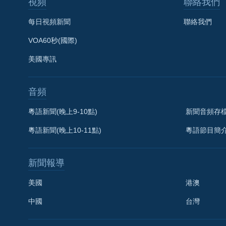
國際
視頻
聯絡我們
到
檢
經貿
每日視頻新聞
聯絡我們
索
視頻
VOA60秒(國際)
音頻
每日視頻新聞
美國專訊
VOA 60秒 (國際)
時事經緯
音頻
美國專訊
新聞音頻
視頻存檔
海外港人
粵語新聞(晚上9-10點)
新聞音頻存
YOUTUBE頻道
港人港心
粵語新聞(晚上10-11點)
粵語節目簡
美國透視
新聞報導
建國史話
美國
港澳
廣播節目表
中國
台灣