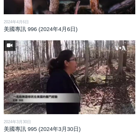
到
國際
檢
經貿
索
2024年4月6日
視頻
美國專訊 996 (2024年4月6日)
音頻
每日視頻新聞
VOA 60秒 (國際)
時事經緯
國語
美國專訊
新聞音頻
關注我們
視頻存檔
海外港人
YOUTUBE頻道
港人港心
美國透視
其他語言網站
建國史話
廣播節目表
2024年3月30日
美國專訊 995 (2024年3月30日)