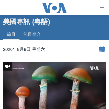
無
障
礙
美國專訊 (粵語)
主頁
鏈
接
節目
節目簡介
美國大選2024
跳
港澳
轉
2026年8月8日 星期六
台灣
到
內
美中關係
容
海外港人
跳
轉
新聞自由
到
揭謊頻道
導
航
美國
跳
中國
轉