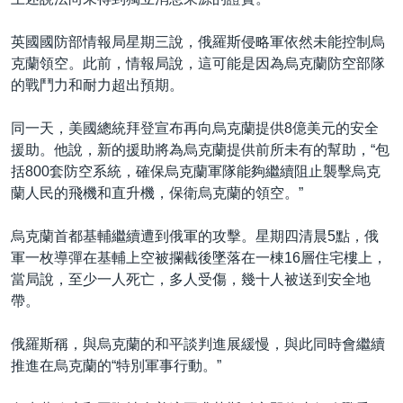
英國國防部情報局星期三說，俄羅斯侵略軍依然未能控制烏
克蘭領空。此前，情報局說，這可能是因為烏克蘭防空部隊
的戰鬥力和耐力超出預期。
同一天，美國總統拜登宣布再向烏克蘭提供8億美元的安全
援助。他說，新的援助將為烏克蘭提供前所未有的幫助，“包
括800套防空系統，確保烏克蘭軍隊能夠繼續阻止襲擊烏克
蘭人民的飛機和直升機，保衛烏克蘭的領空。”
烏克蘭首都基輔繼續遭到俄軍的攻擊。星期四清晨5點，俄
軍一枚導彈在基輔上空被攔截後墜落在一棟16層住宅樓上，
當局說，至少一人死亡，多人受傷，幾十人被送到安全地
帶。
俄羅斯稱，與烏克蘭的和平談判進展緩慢，與此同時會繼續
推進在烏克蘭的“特別軍事行動。”