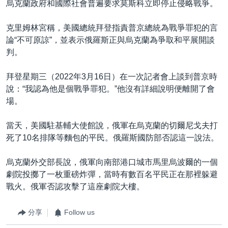
烏克蘭政府和國際社會普遍要求莫斯科立即停止侵略戰爭。
克里姆林宮稱，美國總統拜登指責普京總統為戰爭罪犯的言
論“不可原諒”，並表示俄羅斯正與烏克蘭為爭取和平展開談
判。
拜登星期三（2022年3月16日）在一次記者會上談到普京時
說：“我認為他是個戰爭罪犯。”他沒有詳細說明便離開了會
場。
當天，美國駐基輔大使館說，俄軍在烏克蘭的切爾尼戈夫打
死了10名排隊等麵包的平民。俄羅斯國防部否認這一說法。
烏克蘭外交部長說，俄軍向南部港口城市馬里烏波爾的一個
劇院投擲了一枚重磅炸彈，當時有數百名平民正在那裡躲避
戰火。俄軍否認攻擊了這座劇院大樓。
分享
Follow us