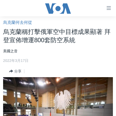
無
障
礙
烏克蘭何去何從
主頁
鏈
烏克蘭稱打擊俄軍空中目標成果顯著 拜
接
美國大選2024
登宣佈增運800套防空系統
跳
港澳
轉
美國之音
台灣
到
2022年3月17日
內
美中關係
容
分享
海外港人
跳
轉
新聞自由
到
揭謊頻道
導
航
美國
跳
中國
轉