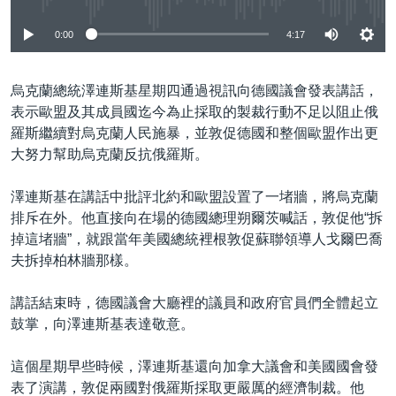
0:00
4:17
烏克蘭總統澤連斯基星期四通過視訊向德國議會發表講話，
表示歐盟及其成員國迄今為止採取的製裁行動不足以阻止俄
羅斯繼續對烏克蘭人民施暴，並敦促德國和整個歐盟作出更
大努力幫助烏克蘭反抗俄羅斯。
澤連斯基在講話中批評北約和歐盟設置了一堵牆，將烏克蘭
排斥在外。他直接向在場的德國總理朔爾茨喊話，敦促他“拆
掉這堵牆”，就跟當年美國總統裡根敦促蘇聯領導人戈爾巴喬
夫拆掉柏林牆那樣。
講話結束時，德國議會大廳裡的議員和政府官員們全體起立
鼓掌，向澤連斯基表達敬意。
這個星期早些時候，澤連斯基還向加拿大議會和美國國會發
表了演講，敦促兩國對俄羅斯採取更嚴厲的經濟制裁。他