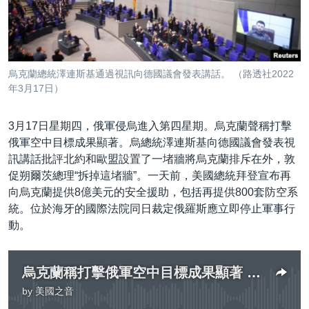
到
國際
檢
經貿
索
視頻
烏克蘭總統澤連斯基通過視訊向德國議會發表講話。 （路透社2022
音頻
每日視頻新聞
年3月17日）
VOA 60秒 (國際)
時事經緯
國語
3月17日星期四，俄軍侵烏進入第四星期。烏克蘭聲稱打擊
美國專訊
新聞音頻
俄軍空中目標成果顯著。烏總統澤連斯基向德國議會發表視
訊講話批評北約和歐盟設置了一堵牆將烏克蘭排斥在外，敦
關注我們
視頻存檔
海外港人
促朔爾茨總理“拆掉這堵牆”。一天前，美國總統拜登宣布再
YOUTUBE頻道
港人港心
向烏克蘭提供8億美元的安全援助，包括再提供800套防空系
統。位於海牙的國際法院同日裁定俄羅斯應立即停止軍事行
美國透視
其他語言網站
動。
建國史話
廣播節目表
烏克蘭稱打擊俄軍空中目標成果顯著 拜登宣佈增運800套防空系統
by
美國之音
No media source currently available