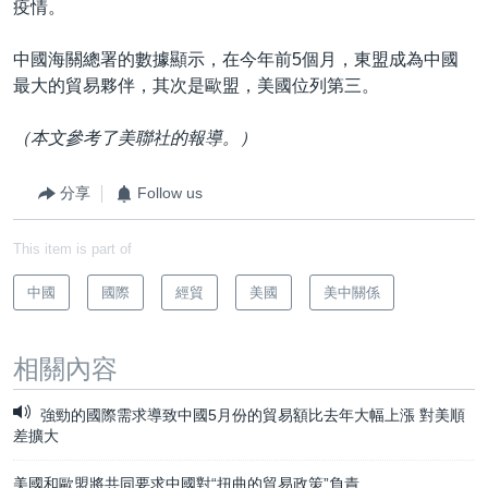
疫情。
中國海關總署的數據顯示，在今年前5個月，東盟成為中國
最大的貿易夥伴，其次是歐盟，美國位列第三。
（本文參考了美聯社的報導。）
分享
Follow us
This item is part of
中國
國際
經貿
美國
美中關係
相關內容
強勁的國際需求導致中國5月份的貿易額比去年大幅上漲 對美順
差擴大
美國和歐盟將共同要求中國對“扭曲的貿易政策”負責