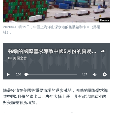
到
國際
檢
經貿
索
視頻
2020年10月19日，中國上海洋山深水港的集裝箱和卡車（路透
音頻
每日視頻新聞
社）。
VOA 60秒 (國際)
時事經緯
國語
美國專訊
新聞音頻
強勁的國際需求導致中國5月份的貿易額比去年大幅上漲 對美順差擴大
by
美國之音
關注我們
視頻存檔
海外港人
No media source currently available
YOUTUBE頻道
港人港心
0:00
4:17
美國透視
其他語言網站
建國史話
隨著疫情在美國等重要市場的逐步減弱，強勁的國際需求導
廣播節目表
致中國5月份的進出口比去年大幅上漲，具有政治敏感性的
對美順差有所增加。