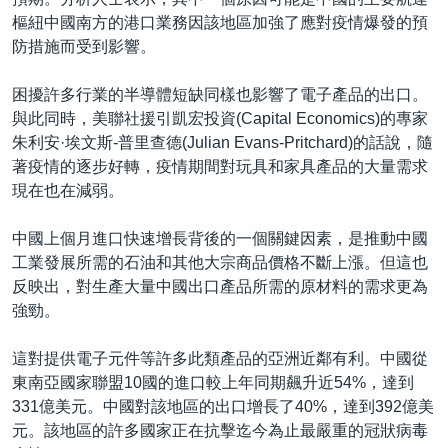
樞紐中國南方的港口業務因該地區加強了應對疫情爆發的預
防措施而受到影響。
困擾許多行業的半導體短缺同樣也影響了電子產品的出口。
與此同時，美聯社援引凱宏投資(Capital Economics)的專家
朱利安·埃文斯-普里查德(Julian Evans-Pritchard)的話說，隨
著疫情的逐步好轉，疫情期間對玩具和家具產品的大量需求
現在也在減弱。
中國上個月進口快速增長背後的一個關鍵因素，是推動中國
工業發展所需的石油和其他大宗商品價格不斷上漲。但這也
反映出，對生產大量中國出口產品所需的原材料的需求更為
強勁。
這對提供電子元件等許多此類產品的亞洲近鄰有利。中國從
東南亞國家聯盟10國的進口較上年同期飆升近54%，達到
331億美元。中國對該地區的出口增長了40%，達到392億美
元。該地區的許多國家正在抗擊迄今為止最嚴重的冠狀病毒