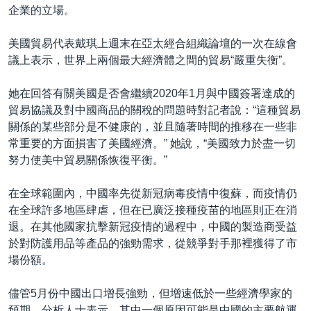
企業的立場。
美國貿易代表戴琪上週末在亞太經合組織論壇的一次在線會
議上表示，世界上兩個最大經濟體之間的貿易“嚴重失衡”。
她在回答有關美國是否會繼續2020年1月與中國簽署達成的
貿易協議及對中國商品的關稅的問題時對記者說：“這種貿易
關係的某些部分是不健康的，並且隨著時間的推移在一些非
常重要的方面損害了美國經濟。” 她說，“美國致力於盡一切
努力使美中貿易關係恢復平衡。”
在全球範圍內，中國率先從新冠病毒疫情中復蘇，而疫情仍
在全球許多地區肆虐，但在已廣泛接種疫苗的地區則正在消
退。在其他國家抗擊新冠疫情的過程中，中國的製造商受益
於對防護用品等產品的強勁需求，從競爭對手那裡獲得了市
場份額。
儘管5月份中國出口增長強勁，但增速低於一些經濟學家的
預期。分析人士表示，其中一個原因可能是中國的主要航運