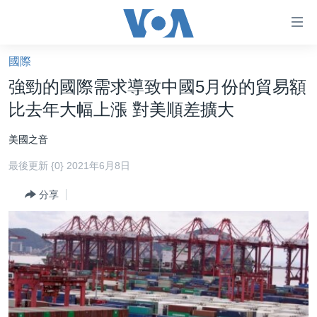
無
障
礙
國際
主頁
鏈
強勁的國際需求導致中國5月份的貿易額
接
美國大選2024
比去年大幅上漲 對美順差擴大
跳
港澳
轉
美國之音
台灣
到
最後更新 {0} 2021年6月8日
內
美中關係
容
分享
海外港人
跳
轉
新聞自由
到
揭謊頻道
導
航
美國
跳
中國
轉