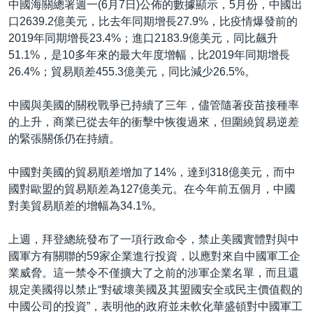
中國海關總署週一(6月7日)公佈的數據顯示，5月份，中國出
口2639.2億美元，比去年同期增長27.9%，比疫情爆發前的
2019年同期增長23.4%；進口2183.9億美元，同比飆升
51.1%，是10多年來的最大年度增幅，比2019年同期增長
26.4%；貿易順差455.3億美元，同比減少26.5%。
中國與美國的關稅戰爭已持續了三年，儘管隨著疫苗接種率
的上升，商業已從去年的衝擊中恢復過來，但圍繞貿易逆差
的緊張關係仍在持續。
中國對美國的貿易順差增加了14%，達到318億美元，而中
國對歐盟的貿易順差為127億美元。在今年前五個月，中國
對美貿易順差的增幅為34.1%。
上週，拜登總統發布了一項行政命令，禁止美國實體對與中
國軍方有關聯的59家企業進行投資，以應對來自中國軍工企
業威脅。這一禁令不僅擴大了之前的涉軍企業名單，而且還
規定美國得以禁止“對破壞美國及其盟國安全或民主價值觀的
中國公司的投資”，表明他的政府並未軟化華盛頓對中國軍工