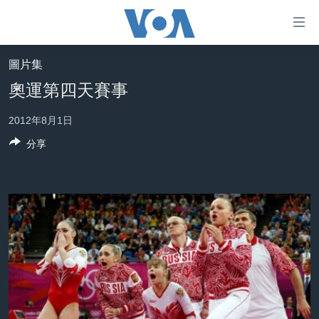
無
障
礙
圖片集
主頁
鏈
奧運第四天賽事
接
美國大選2024
2012年8月1日
跳
港澳
轉
分享
台灣
到
內
美中關係
容
海外港人
跳
轉
新聞自由
到
揭謊頻道
導
航
美國
跳
中國
轉