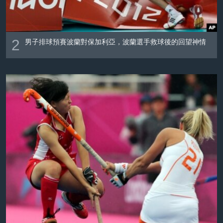
2
男子排球預賽波蘭對保加利亞，波蘭選手救球後的回望神情