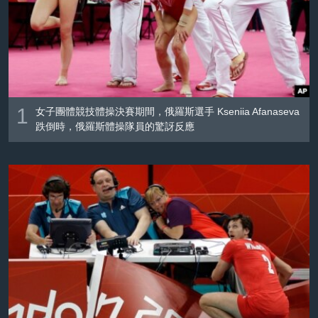
到
國際
檢
經貿
索
視頻
音頻
每日視頻新聞
1
女子團體競技體操決賽期間，俄羅斯選手 Kseniia Afanaseva
VOA 60秒 (國際)
時事經緯
國語
跌倒時，俄羅斯體操隊員的驚訝反應
美國專訊
新聞音頻
關注我們
視頻存檔
海外港人
YOUTUBE頻道
港人港心
美國透視
其他語言網站
建國史話
廣播節目表