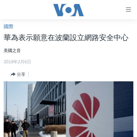
無
障
礙
國際
主頁
鏈
華為表示願意在波蘭設立網路安全中心
接
美國大選2024
美國之音
跳
港澳
轉
2019年2月6日
台灣
到
內
分享
美中關係
容
海外港人
跳
轉
新聞自由
到
揭謊頻道
導
航
美國
跳
中國
轉