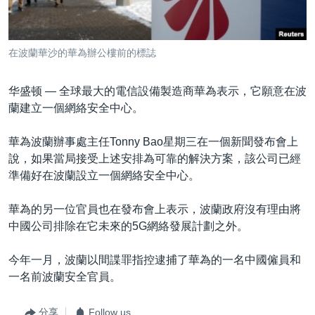
到
國際
檢
經貿
索
在波蘭華沙的華為辦公樓前的標誌
視頻
音頻
每日視頻新聞
华盛顿 —
全球最大的電信設備製造商華為表示，它願意在波
蘭建立一個網絡安全中心。
VOA 60秒 (國際)
時事經緯
國語
美國專訊
新聞音頻
華為波蘭辦事處主任Tonny Bao星期三在一個新聞發布會上
說，如果當局接受上述安排為可靠的解決方案，該公司已經
關注我們
視頻存檔
海外港人
準備好在波蘭設立一個網絡安全中心。
YOUTUBE頻道
港人港心
華為的另一位官員也在發布會上表示，波蘭政府沒有理由將
美國透視
中國公司排除在它未來的5G網絡發展計劃之外。
其他語言網站
建國史話
今年一月，波蘭以間諜罪指控逮捕了華為的一名中國僱員和
廣播節目表
一名前波蘭安全官員。
分享
Follow us