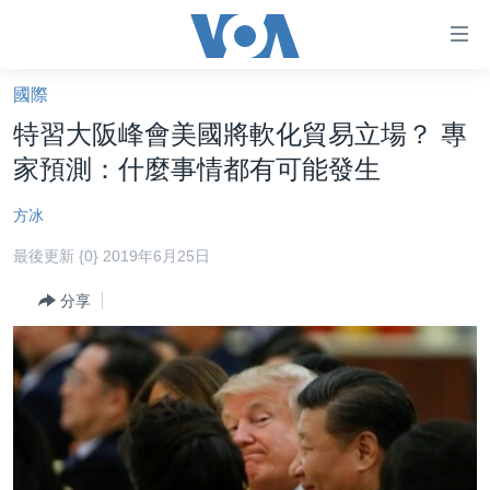
無
障
礙
國際
主頁
鏈
特習大阪峰會美國將軟化貿易立場？ 專
接
美國大選2024
家預測：什麼事情都有可能發生
跳
港澳
轉
方冰
台灣
到
最後更新 {0} 2019年6月25日
內
美中關係
容
分享
海外港人
跳
轉
新聞自由
到
揭謊頻道
導
航
美國
跳
中國
轉