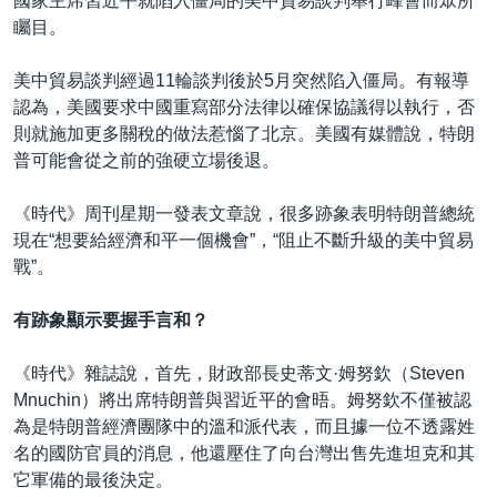
國家主席習近平就陷入僵局的美中貿易談判舉行峰會而眾所
矚目。
美中貿易談判經過11輪談判後於5月突然陷入僵局。有報導
認為，美國要求中國重寫部分法律以確保協議得以執行，否
則就施加更多關稅的做法惹惱了北京。美國有媒體說，特朗
普可能會從之前的強硬立場後退。
《時代》周刊星期一發表文章說，很多跡象表明特朗普總統
現在“想要給經濟和平一個機會”，“阻止不斷升級的美中貿易
戰”。
有跡象顯示要握手言和？
《時代》雜誌說，首先，財政部長史蒂文·姆努欽（Steven
Mnuchin）將出席特朗普與習近平的會晤。姆努欽不僅被認
為是特朗普經濟團隊中的溫和派代表，而且據一位不透露姓
名的國防官員的消息，他還壓住了向台灣出售先進坦克和其
它軍備的最後決定。