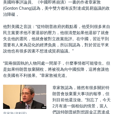
美國時事評論員、《中國即將崩潰》一書的作者章家敦
(Gordon Chang)認為，美中雙方都有反對達成貿易協議的政
治障礙，
他對美國之音說：“從特朗普政府的觀點看，他受到很多來自
民主黨要求他不要退卻的壓力，他很清楚如果他退卻了就會
失去他的選民，他就會被對立政黨批評。在中國，習近平則
需要有人來為惡化的經濟負責，所以我認為，對於習近平來
說他也有很多因素不想達成貿易協議。”
“當兩個固執的人物同處一間屋子，什麼事情都可能發生。但
是如果特朗普放棄關稅，將被視為向中國投降，這將會讓他
在美國有不利後果。”章家敦補充道。
​章家敦認為，雖然有很多關於特
朗普會放棄重大事項的報導，但
到目前他還沒做。“別忘了，今天
2月有過一個相似的情景，當人
們說特朗普絕對想跟金正恩達成
章家敦(資料照)