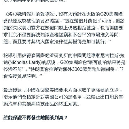
廣泛的關稅更能得到國際支持。
《洛杉磯時報》的報導說，沒有人預計在大阪的G20集團峰
會能達成突破性的貿易協議，“這在幾個月前似乎可能，但談
判的失敗表明雙方在關鍵問題上仍然相距甚遠，包括美國要
求北京不僅要解決知識產權盜竊和不公平的市場准入等問
題，而且要將其納入國家法律使其變得更加可執行。”
報導引用彼得森國際經濟研究所的中國問題專家尼古拉斯·拉
迪(Nicholas Lardy)的話說，G20集團峰會“最可能的結果將是
停滯不前” ，“特朗普會推遲對額外3000億美元加徵關稅，並
會恢復貿易談判。”
最近幾週，中國在回擊美國要求方面採取了更強硬的立場，
暗示他們會指定針對美國公司的黑名單，並禁止出口用於電
動汽車和其他高科技產品的稀土元素。
誰能保證不再發生離開談判桌？