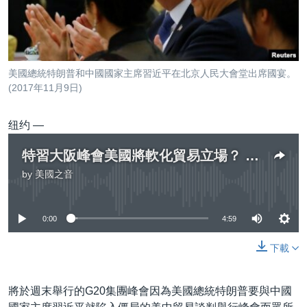
到
國際
檢
經貿
索
視頻
美國總統特朗普和中國國家主席習近平在北京人民大會堂出席國宴。
音頻
每日視頻新聞
(2017年11月9日)
VOA 60秒 (國際)
時事經緯
國語
纽约 —
美國專訊
新聞音頻
特習大阪峰會美國將軟化貿易立場？ 專家預測：什麼事情都有可能發生
關注我們
視頻存檔
海外港人
by
美國之音
No media source currently available
YOUTUBE頻道
港人港心
美國透視
0:00
4:59
其他語言網站
建國史話
下載
廣播節目表
將於週末舉行的G20集團峰會因為美國總統特朗普要與中國