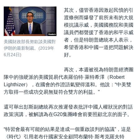
​其次，儘管香港因激起民憤的引
渡條例而爆發了前所未有的大規
模抗議示威，美國國務院和美國
議員們都聲援了香港的和平示威
者，但是特朗普總統本人表示，
美國財政部長努欽談美國對
希望香港和中國一道把問題解決
伊朗的最新制裁。(2019年
好。
6月24日)
再次，本週被視為特朗普經濟團
隊中的強硬派的美國貿易代表羅伯特·萊特希澤（Robert
Lighthizer），在國會的作證語氣變得溫和。他說：“中美雙
方取得一些成功交易無疑符合雙方的利益。”
還可舉出彭斯副總統再次推遲發表批評中國人權狀況的對話
政策演講，被解讀為在G20集團峰會前要照顧北京的面子。
“特習會最有可能的結果是達成一個重啟談判的協議”，這是
《時代》引用老布什國家安全顧問布蘭特·斯考克羅夫特