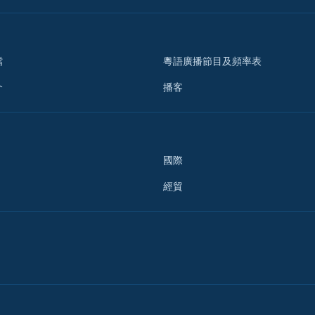
檔
粵語廣播節目及頻率表
介
播客
國際
經貿