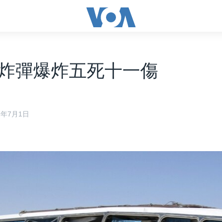
炸彈爆炸五死十一傷
12年7月1日