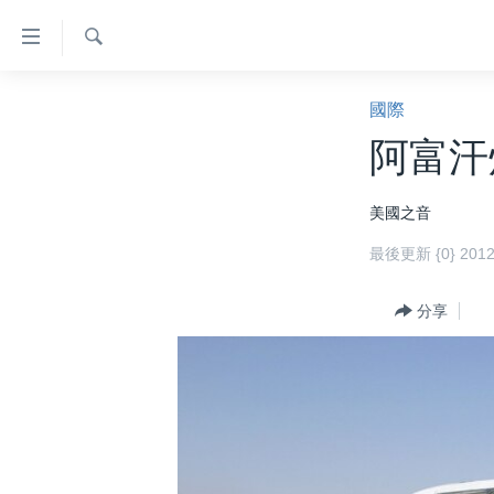
無
障
礙
檢
主頁
索
國際
鏈
美國大選2024
阿富汗
接
港澳
跳
美國之音
轉
台灣
到
最後更新 {0} 20
美中關係
內
容
海外港人
分享
跳
新聞自由
轉
到
揭謊頻道
導
美國
航
跳
中國
轉