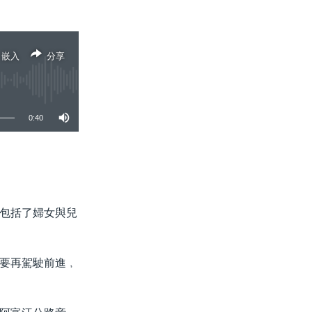
嵌入
分享
0:40
分享
包括了婦女與兒
要再駕駛前進﹐