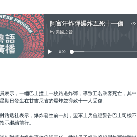
阿富汗炸彈爆炸五死十一傷
by
美國之音
No media source currently available
0:00
嵌入
員表示﹐一輛巴士撞上一枚路邊炸彈﹐導致五名乘客死亡﹐其中
星期日發生在甘吉尼省的爆炸並導致十一人受傷。
對路透社表示﹐爆炸發生前一刻﹐盟軍士兵曾經警告巴士司機不
指示繼續前行。