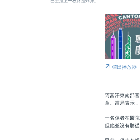
巴士撞上一枚路邊炸彈。
彈出播放器
阿富汗東南部官
童。當局表示﹐
一名傷者在醫院
但他並沒有聽從