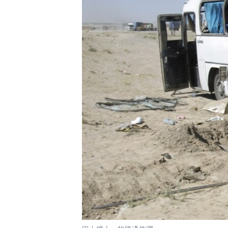
國際
到
檢
經貿
索
視頻
音頻
每日視頻新聞
VOA 60秒 (國際)
時事經緯
美國專訊
新聞音頻
視頻存檔
海外港人
YOUTUBE頻道
港人港心
美國透視
建國史話
廣播節目表