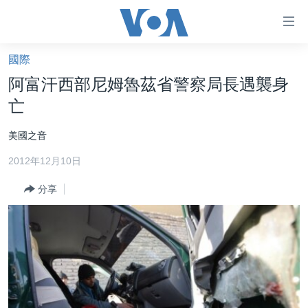
無
障
礙
國際
主頁
鏈
阿富汗西部尼姆魯茲省警察局長遇襲身
接
美國大選2024
亡
跳
港澳
轉
美國之音
台灣
到
2012年12月10日
內
美中關係
容
分享
海外港人
跳
轉
新聞自由
到
揭謊頻道
導
航
美國
跳
中國
轉