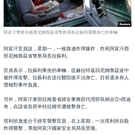
到
國際
檢
經貿
索
視頻
阿富汗警察在檢查尼姆魯茲省警察局長拉蘇利遇襲身亡的車輛
音頻
每日視頻新聞
阿富汗官員說，星期一，一枚路邊炸彈爆炸﹐炸死阿富汗西
VOA 60秒 (國際)
時事經緯
國語
部尼姆魯茲省警察局長拉蘇利。
美國專訊
新聞音頻
關注我們
官員表示，拉蘇利乘坐的車輛，從赫拉特返回尼姆魯茲途中
視頻存檔
海外港人
被炸彈攻擊。拉蘇利在送往醫院後不治身亡。目前還未有人
YOUTUBE頻道
港人港心
聲稱對事件負責。
美國透視
其他語言網站
另外，阿富汗東部拉格曼省婦女事務部代理部長納吉亞•西迪
建國史話
奇，在該省首府米特拉姆市遭槍擊身亡。
廣播節目表
塔利班激進分子經常襲擊官員，在上星期，一次塔利班自殺
炸彈襲擊，導致阿富汗國家安全局局長受傷。