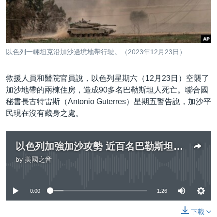
到
國際
檢
經貿
索
視頻
以色列一輛坦克沿加沙邊境地帶行駛。（2023年12月23日）
音頻
每日視頻新聞
救援人員和醫院官員說，以色列星期六（12月23日）空襲了
VOA 60秒 (國際)
時事經緯
國語
加沙地帶的兩棟住房，造成90多名巴勒斯坦人死亡。聯合國
美國專訊
新聞音頻
秘書長古特雷斯（Antonio Guterres）星期五警告說，加沙平
關注我們
民現在沒有藏身之處。
視頻存檔
海外港人
YOUTUBE頻道
港人港心
以色列加強加沙攻勢 近百名巴勒斯坦人在空襲中死亡
美國透視
其他語言網站
by
美國之音
No media source currently available
建國史話
廣播節目表
0:00
1:26
下載