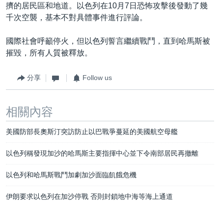
擠的居民區和地道。以色列在10月7日恐怖攻擊後發動了幾
千次空襲，基本不對具體事件進行評論。
國際社會呼籲停火，但以色列誓言繼續戰鬥，直到哈馬斯被
摧毀，所有人質被釋放。
分享
Follow us
相關內容
美國防部長奧斯汀突訪防止以巴戰爭蔓延的美國航空母艦
以色列稱發現加沙的哈馬斯主要指揮中心並下令南部居民再撤離
以色列和哈馬斯戰鬥加劇加沙面臨飢餓危機
伊朗要求以色列在加沙停戰 否則封鎖地中海等海上通道