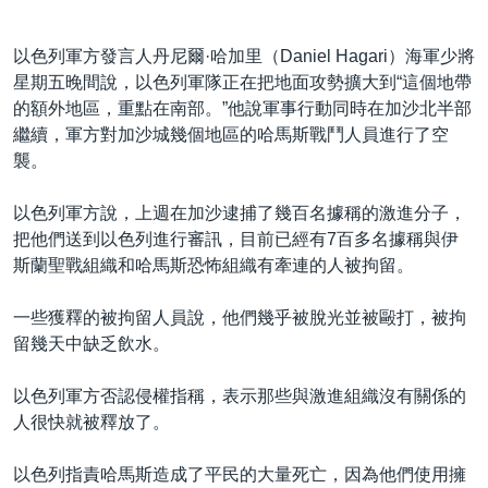
以色列軍方發言人丹尼爾·哈加里（Daniel Hagari）海軍少將
星期五晚間說，以色列軍隊正在把地面攻勢擴大到“這個地帶
的額外地區，重點在南部。”他說軍事行動同時在加沙北半部
繼續，軍方對加沙城幾個地區的哈馬斯戰鬥人員進行了空
襲。
以色列軍方說，上週在加沙逮捕了幾百名據稱的激進分子，
把他們送到以色列進行審訊，目前已經有7百多名據稱與伊
斯蘭聖戰組織和哈馬斯恐怖組織有牽連的人被拘留。
一些獲釋的被拘留人員說，他們幾乎被脫光並被毆打，被拘
留幾天中缺乏飲水。
以色列軍方否認侵權指稱，表示那些與激進組織沒有關係的
人很快就被釋放了。
以色列指責哈馬斯造成了平民的大量死亡，因為他們使用擁