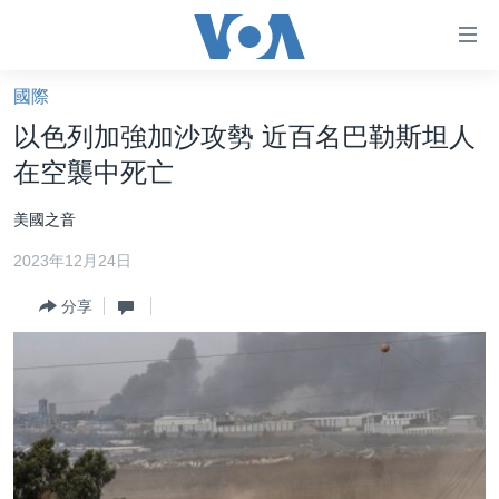
無
障
礙
國際
主頁
鏈
以色列加強加沙攻勢 近百名巴勒斯坦人
接
美國大選2024
在空襲中死亡
跳
港澳
轉
美國之音
台灣
到
2023年12月24日
內
美中關係
容
分享
海外港人
跳
轉
新聞自由
到
揭謊頻道
導
航
美國
跳
中國
轉