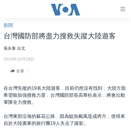
無
障
礙
新聞
主頁
鏈
台灣國防部將盡力搜救失蹤大陸遊客
接
美國大選2024
張永泰 台北
跳
港澳
轉
2010年10月28日
台灣
到
內
分享
美中關係
容
海外港人
跳
在台灣失蹤的19名大陸遊客﹐目前仍然沒有找到﹐大陸方面
轉
新聞自由
希望能加強搜救力度﹐台灣國防部長高華柱表示﹐將會出動
到
軍隊全力搜救。
揭謊頻道
導
航
美國
台灣東部沿海的蘇花公路﹐因為鯰魚颱風造成坍方﹐使得來
跳
自於大陸廣東的旅行團19人失去了蹤影。
中國
轉