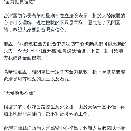
*全力動員搜救*
台灣國防部長高華柱星期四在立法院表示﹐對於大陸家屬的
心情可以理解﹐現在搜救的不只是軍隊﹐還包括了民間團
體﹐希望大家要對台灣有信心。
他說﹕“我們現在全力配合中央災防中心調動我們可以出動的
兵力﹐今天CH-47(直升機)還會調幾輛怪手下去﹐對可疑地
方我們會全面搜索。”
高華柱還說﹐相關單位一定會盡全力搜救﹐接下來就是要趕
緊清除坍方地點的泥土以及石塊。
*天候地形不佳*
根據了解﹐蘇花公路發生意外之後﹐由於天候一直不佳﹐再
加上地形非常陡峭﹐都不利於搜救的工作。
台灣宜蘭縣消防局災害應變中心指出﹐救難人員必需以垂掛