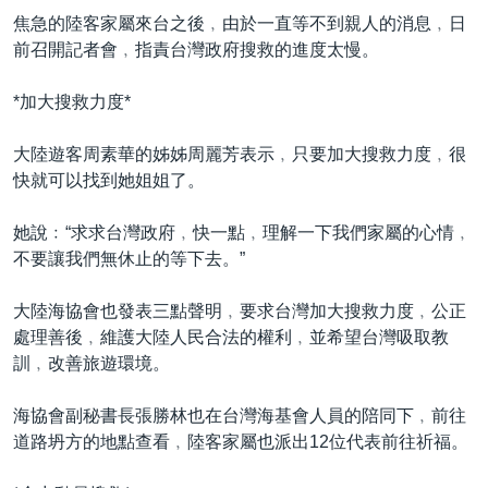
到
國際
焦急的陸客家屬來台之後﹐由於一直等不到親人的消息﹐日
檢
前召開記者會﹐指責台灣政府搜救的進度太慢。
經貿
索
視頻
*加大搜救力度*
音頻
每日視頻新聞
大陸遊客周素華的姊姊周麗芳表示﹐只要加大搜救力度﹐很
VOA 60秒 (國際)
時事經緯
快就可以找到她姐姐了。
國語
美國專訊
新聞音頻
她說﹕“求求台灣政府﹐快一點﹐理解一下我們家屬的心情﹐
關注我們
視頻存檔
海外港人
不要讓我們無休止的等下去。”
YOUTUBE頻道
港人港心
大陸海協會也發表三點聲明﹐要求台灣加大搜救力度﹐公正
美國透視
處理善後﹐維護大陸人民合法的權利﹐並希望台灣吸取教
其他語言網站
訓﹐改善旅遊環境。
建國史話
廣播節目表
海協會副秘書長張勝林也在台灣海基會人員的陪同下﹐前往
道路坍方的地點查看﹐陸客家屬也派出12位代表前往祈福。