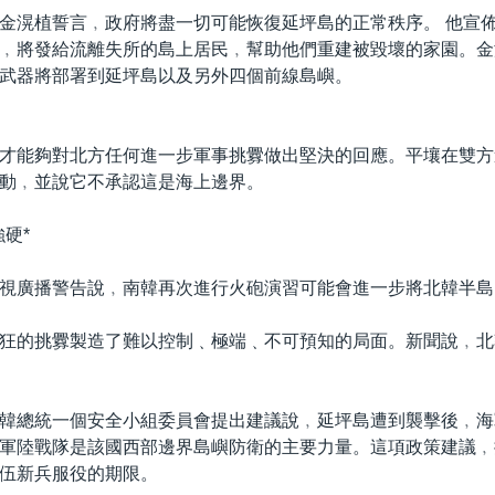
金滉植誓言﹐政府將盡一切可能恢復延坪島的正常秩序。 他宣佈了
﹐將發給流離失所的島上居民﹐幫助他們重建被毀壞的家園。金
武器將部署到延坪島以及另外四個前線島嶼。
才能夠對北方任何進一步軍事挑釁做出堅決的回應。平壤在雙方
動﹐並說它不承認這是海上邊界。
硬*
視廣播警告說﹐南韓再次進行火砲演習可能會進一步將北韓半島
狂的挑釁製造了難以控制﹑極端﹑不可預知的局面。新聞說﹐北
韓總統一個安全小組委員會提出建議說﹐延坪島遭到襲擊後﹐海
軍陸戰隊是該國西部邊界島嶼防衛的主要力量。這項政策建議﹐
伍新兵服役的期限。