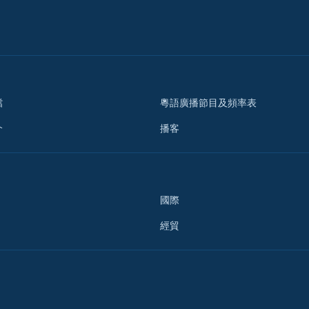
檔
粵語廣播節目及頻率表
介
播客
國際
經貿