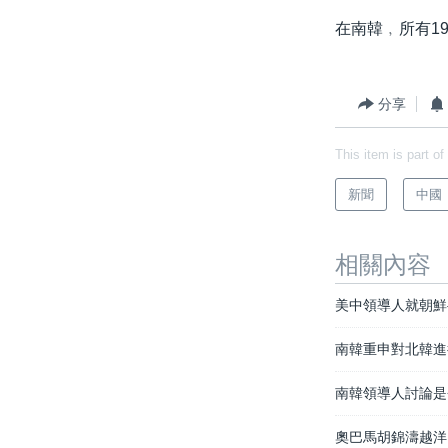
在南韓﹐所有1
分享
This item is part of
新聞
中國
相關內容
美中領導人就朝鮮
南韓重申對北韓進
南韓領導人討論是
奧巴馬胡錦濤越洋