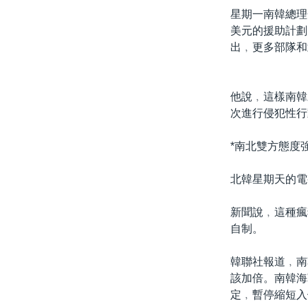
星期一南韓總理
美元的援助計劃
出﹐更多部隊和
他說﹐這樣南韓
次進行侵犯性行
*南北雙方態度強
北韓星期天的電
新聞說﹐這種瘋
自制。
韓聯社報道﹐南
該加倍。南韓海
定﹐暫停縮短入