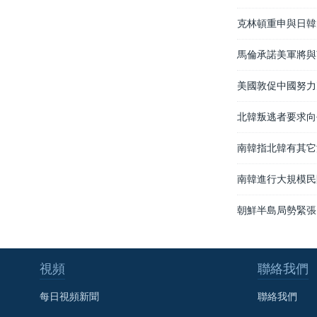
克林頓重申與日韓
馬倫承諾美軍將與
美國敦促中國努力
北韓叛逃者要求向
南韓指北韓有其它
南韓進行大規模民
朝鮮半島局勢緊張
視頻
聯絡我們
每日視頻新聞
聯絡我們