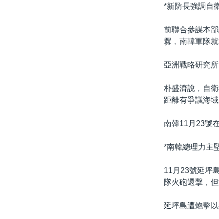
國際
到
*新防長強調自衛
檢
經貿
索
前聯合參謀本部
視頻
釁﹐南韓軍隊就
音頻
每日視頻新聞
亞洲戰略研究所
VOA 60秒 (國際)
時事經緯
朴盛濟說﹐自衛
美國專訊
新聞音頻
距離有爭議海域
視頻存檔
海外港人
南韓11月23
YOUTUBE頻道
港人港心
美國透視
*南韓總理力主
建國史話
11月23號延
廣播節目表
隊火砲還擊﹐但
延坪島遭炮擊以