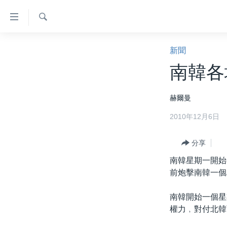
無
障
礙
檢
主頁
索
新聞
鏈
美國大選2024
南韓各
接
港澳
跳
赫爾曼
轉
台灣
到
2010年12月6日
美中關係
內
容
海外港人
分享
跳
新聞自由
轉
南韓星期一開始
到
前炮擊南韓一個
揭謊頻道
導
美國
航
南韓開始一個星
跳
權力﹐對付北韓
中國
轉