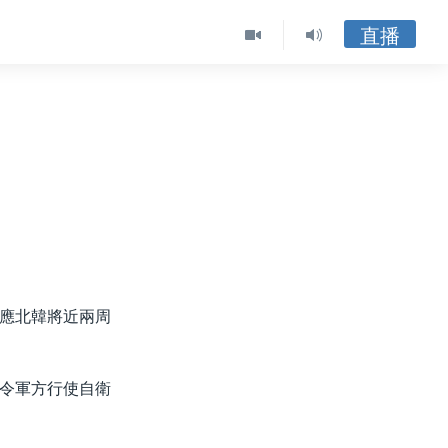
直播
應北韓將近兩周
令軍方行使自衛