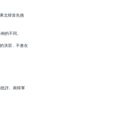
果北韓首先挑
條例的不同。
的演習﹐不會在
的批評。南韓軍