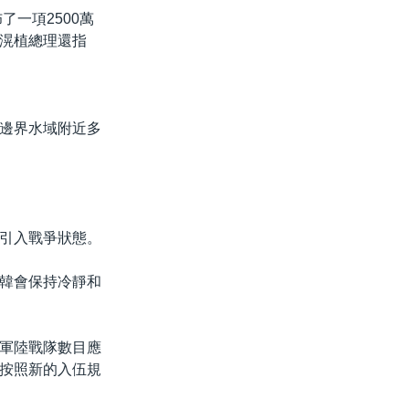
一項2500萬
滉植總理還指
邊界水域附近多
引入戰爭狀態。
韓會保持冷靜和
軍陸戰隊數目應
按照新的入伍規