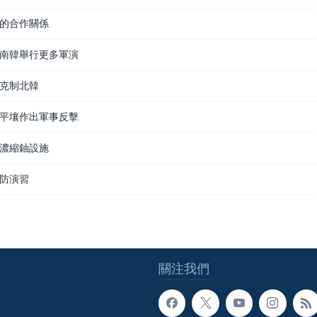
的合作關係
南韓舉行更多軍演
克制北韓
平壤作出軍事反擊
濃縮鈾設施
防演習
關注我們