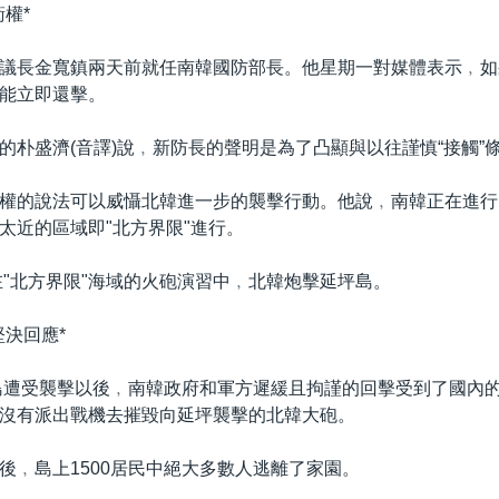
權*
議長金寬鎮兩天前就任南韓國防部長。他星期一對媒體表示﹐如
能立即還擊。
的朴盛濟(音譯)說﹐新防長的聲明是為了凸顯與以往謹慎“接觸”
權的說法可以威懾北韓進一步的襲擊行動。他說﹐南韓正在進行
太近的區域即"北方界限"進行。
號在"北方界限"海域的火砲演習中﹐北韓炮擊延坪島。
堅決回應*
坪島遭受襲擊以後﹐南韓政府和軍方遲緩且拘謹的回擊受到了國內
沒有派出戰機去摧毀向延坪襲擊的北韓大砲。
後﹐島上1500居民中絕大多數人逃離了家園。