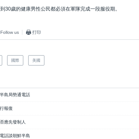
9到30歲的健康男性公民都必須在軍隊完成一段服役期。
Follow us
打印
國際
美國
半島局勢通電話
行報復
否應先發制人
電話談朝鮮半島