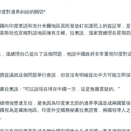
印度對邊界糾紛的關切*
國向印度查謨和克什米爾地區居民發放釘在護照上的簽証單﹐是
基斯坦也宣稱對該地區擁有主權。拉奧說﹐溫家寶總理在星期四
上﹐溫總理自己提出了這個問題﹐他說中國政府非常重視印度對
寶提議就這個問題舉行會談﹐但並沒有明確提出中方可能立即採
書拉奧說﹕“可以說現在球在中國一方﹐這是無庸置疑的。”
續增強雙邊互信﹐避免因為印度東北部的邊界爭議造成兩國緊張
國視為是藏南地區。印度外交國務秘書拉奧證實﹐兩國領導人之
。