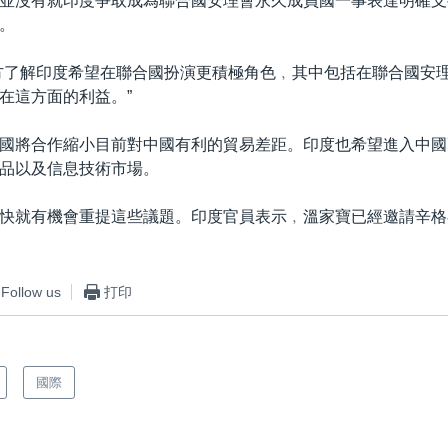
並沒有就印度爭取成為聯合國安理會永久成員國一事表達明確支
。
方了解印度希望在聯合國扮演更積極角色﹐其中包括在聯合國安
在這方面的利益。”
國將合作縮小目前對中國有利的貿易差距。印度也希望進入中國
品以及信息技術市場。
快就有機會重提這些議題。印度官員表示﹐溫家寶已經邀請辛格
Follow us
打印
國際