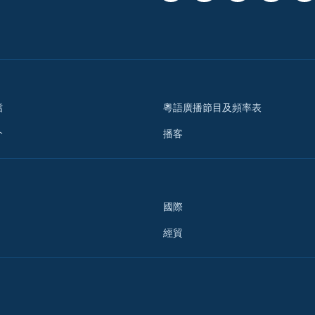
檔
粵語廣播節目及頻率表
介
播客
國際
經貿