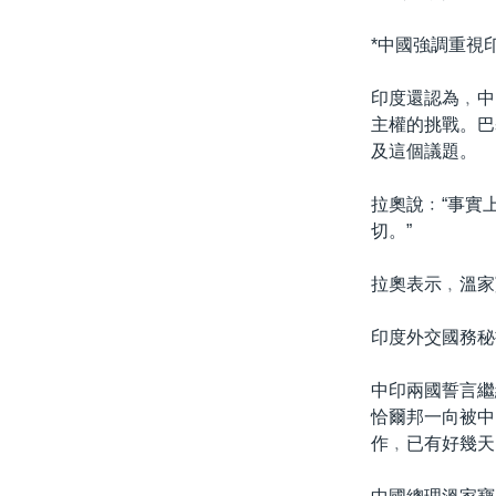
*中國強調重視
印度還認為﹐中
主權的挑戰。巴
及這個議題。
拉奧說﹕“事實
切。”
拉奧表示﹐溫家
印度外交國務秘
中印兩國誓言繼
恰爾邦一向被中
作﹐已有好幾天