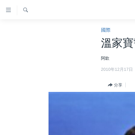
無
障
礙
檢
主頁
索
國際
鏈
美國大選2024
溫家寶
接
港澳
跳
阿欽
轉
台灣
到
2010年12月17日
美中關係
內
容
海外港人
分享
跳
新聞自由
轉
到
揭謊頻道
導
美國
航
跳
中國
轉