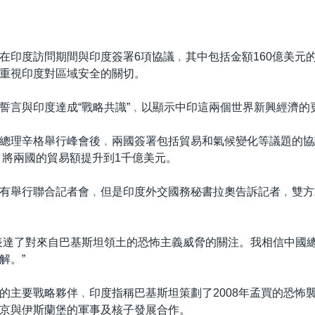
在印度訪問期間與印度簽署6項協議﹐其中包括金額160億美元
重視印度對區域安全的關切。
誓言與印度達成“戰略共識”﹐以顯示中印這兩個世界新興經濟的
總理辛格舉行峰會後﹐兩國簽署包括貿易和氣候變化等議題的協
前﹐將兩國的貿易額提升到1千億美元。
有舉行聯合記者會﹐但是印度外交國務秘書拉奧告訴記者﹐雙方
表達了對來自巴基斯坦領土的恐怖主義威脅的關注。我相信中國
解。”
的主要戰略夥伴﹐印度指稱巴基斯坦策劃了2008年孟買的恐怖
京與伊斯蘭堡的軍事及核子發展合作。