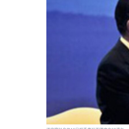
國際
到
檢
經貿
索
視頻
音頻
每日視頻新聞
VOA 60秒 (國際)
時事經緯
美國專訊
新聞音頻
視頻存檔
海外港人
YOUTUBE頻道
港人港心
美國透視
建國史話
廣播節目表