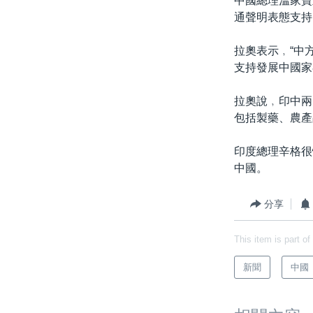
中國總理溫家寶
通聲明表態支持
拉奧表示﹐“中
支持發展中國家
拉奧說﹐印中兩
包括製藥、農產
印度總理辛格很
中國。
分享
This item is part of
新聞
中國