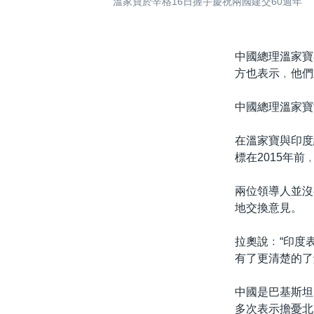
溫家寶於辛格16日握手慶祝兩國建交60週年
中國總理溫家寶
方也表示﹐他們
中國總理溫家寶
在溫家寶與印度
標在2015年
兩位領導人並沒
地交換意見。
拉奧說﹕“印度
有了更清楚的了
中國是巴基斯坦
多次表示擔憂北