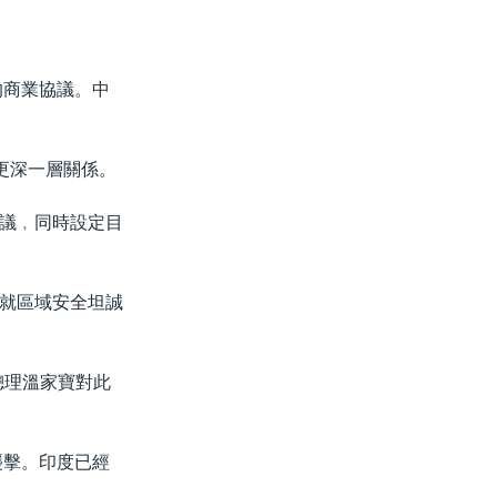
的商業協議。中
更深一層關係。
議﹐同時設定目
就區域安全坦誠
總理溫家寶對此
襲擊。印度已經