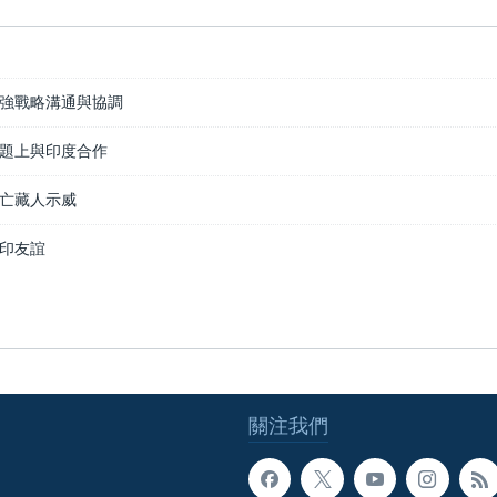
強戰略溝通與協調
題上與印度合作
亡藏人示威
印友誼
關注我們