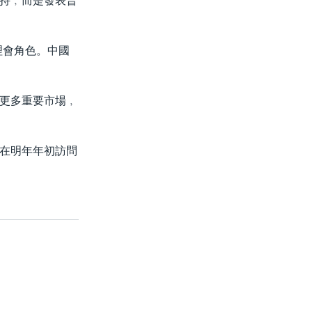
持﹐而是發表普
理會角色。中國
更多重要市場﹐
在明年年初訪問