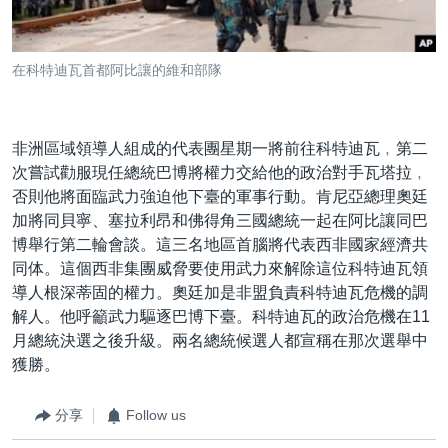
到
國際
檢
經貿
索
在科特迪瓦首都阿比讓的維和部隊
視頻
音頻
每日視頻新聞
非洲區域領導人組成的代表團星期一將前往科特迪瓦﹐第二
VOA 60秒 (國際)
時事經緯
次嘗試勸服現任總統巴博將權力交給他的政治對手瓦塔拉﹐
國語
否則他將面臨武力強迫他下臺的軍事行動。肯尼亞總理奧廷
美國專訊
新聞音頻
加將同貝寧、塞拉利昂和佛得角三國總統一起在阿比讓同巴
關注我們
視頻存檔
海外港人
博舉行第二輪會談。這三名地區首腦將代表西非國家經濟共
同体。這個西非集團威脅要使用武力來解除這位科特迪瓦領
YOUTUBE頻道
港人港心
導人根深蒂固的權力。奧廷加是非盟負責科特迪瓦危機的調
美國透視
解人。他呼籲武力驅逐巴博下臺。科特迪瓦的政治危機在11
其他語言網站
月總統決選之後升級。兩名總統候選人都宣稱在那次選舉中
建國史話
獲勝。
廣播節目表
分享
Follow us