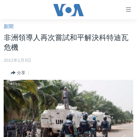
無
障
礙
新聞
主頁
鏈
非洲領導人再次嘗試和平解決科特迪瓦
接
美國大選2024
危機
跳
港澳
轉
2011年1月3日
台灣
到
分享
內
美中關係
容
海外港人
跳
轉
新聞自由
到
揭謊頻道
導
航
美國
跳
中國
轉