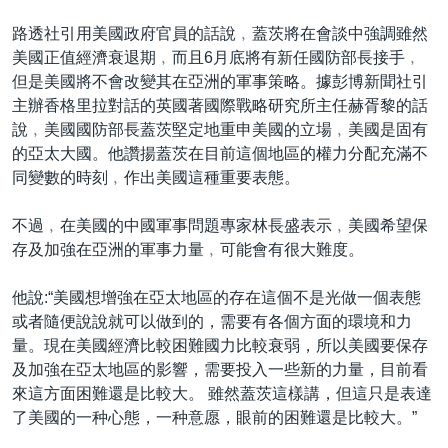
路透社引用美國政府官員的話說﹐蓋茨將在會談中強調雖然
美國正值經濟衰退期﹐而且6月底將有新任國防部長接手﹐
但是美國將不會改變其在亞洲的軍事策略。據彭博新聞社引
主辦香格里拉對話的英國著國際戰略研究所主任赫胥黎的話
說﹐美國國防部長蓋茨堅定地重申美國的立場﹐美國是固有
的亞太大國。他讚揚蓋茨在目前這個地區的權力分配充滿不
同變數的時刻﹐作出美國這種重要表態。
不過﹐在美國的中國軍事問題專家林長盛表示﹐美國希望保
存及加強在亞洲的軍事力量﹐可能會有很大難度。
他說:“美國想增強在亞太地區的存在這個不是光做一個表態
或者隨便說說就可以做到的，需要有各個方面的環境和力
量。現在美國經濟比較困難國力比較衰弱，所以美國要保存
及加強在亞太地區的影響，需要投入一些新的力量，目前看
來這方面困難還是比較大。 雖然蓋茨這樣講，但這只是表達
了美國的一种心態，一种意愿，眼前的困難還是比較大。”