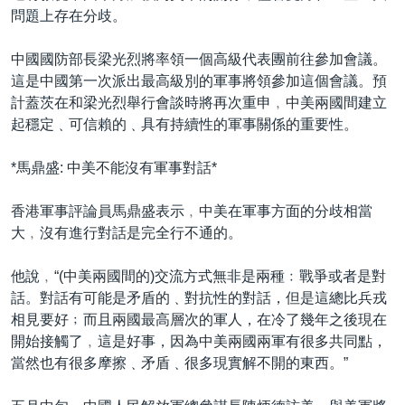
問題上存在分歧。
中國國防部長梁光烈將率領一個高級代表團前往參加會議。
這是中國第一次派出最高級別的軍事將領參加這個會議。預
計蓋茨在和梁光烈舉行會談時將再次重申﹐中美兩國間建立
起穩定﹑可信賴的﹑具有持續性的軍事關係的重要性。
*馬鼎盛: 中美不能沒有軍事對話*
香港軍事評論員馬鼎盛表示﹐中美在軍事方面的分歧相當
大﹐沒有進行對話是完全行不通的。
他說﹐“(中美兩國間的)交流方式無非是兩種﹕戰爭或者是對
話。對話有可能是矛盾的﹑對抗性的對話，但是這總比兵戎
相見要好﹔而且兩國最高層次的軍人，在冷了幾年之後現在
開始接觸了﹐這是好事，因為中美兩國兩軍有很多共同點，
當然也有很多摩擦﹑矛盾﹑很多現實解不開的東西。”