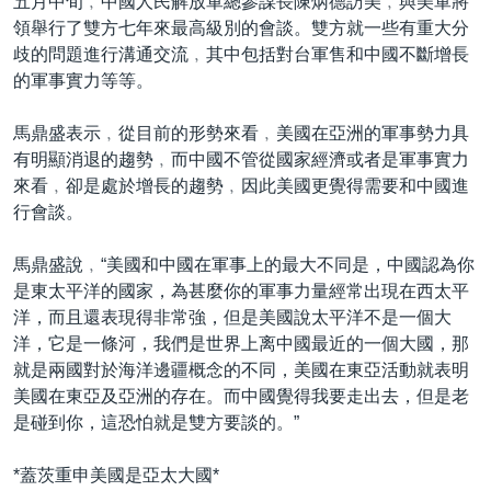
五月中旬﹐中國人民解放軍總參謀長陳炳德訪美﹐與美軍將
領舉行了雙方七年來最高級別的會談。雙方就一些有重大分
歧的問題進行溝通交流﹐其中包括對台軍售和中國不斷增長
的軍事實力等等。
馬鼎盛表示﹐從目前的形勢來看﹐美國在亞洲的軍事勢力具
有明顯消退的趨勢﹐而中國不管從國家經濟或者是軍事實力
來看﹐卻是處於增長的趨勢﹐因此美國更覺得需要和中國進
行會談。
馬鼎盛說﹐“美國和中國在軍事上的最大不同是，中國認為你
是東太平洋的國家，為甚麼你的軍事力量經常出現在西太平
洋，而且還表現得非常強，但是美國說太平洋不是一個大
洋，它是一條河，我們是世界上离中國最近的一個大國，那
就是兩國對於海洋邊疆概念的不同，美國在東亞活動就表明
美國在東亞及亞洲的存在。而中國覺得我要走出去，但是老
是碰到你，這恐怕就是雙方要談的。”
*蓋茨重申美國是亞太大國*