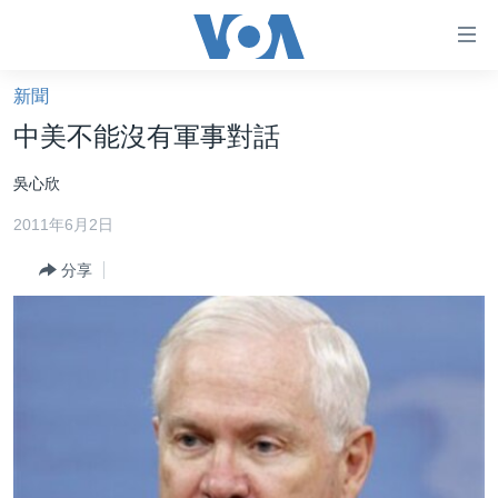
無
障
礙
新聞
主頁
鏈
中美不能沒有軍事對話
接
美國大選2024
吳心欣
跳
港澳
轉
2011年6月2日
台灣
到
內
分享
美中關係
容
海外港人
跳
轉
新聞自由
到
揭謊頻道
導
航
美國
跳
中國
轉