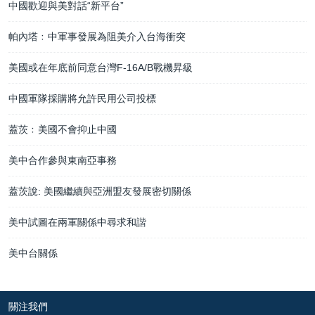
中國歡迎與美對話“新平台”
帕內塔﹕中軍事發展為阻美介入台海衝突
美國或在年底前同意台灣F-16A/B戰機昇級
中國軍隊採購將允許民用公司投標
蓋茨﹕美國不會抑止中國
美中合作參與東南亞事務
蓋茨說: 美國繼續與亞洲盟友發展密切關係
美中試圖在兩軍關係中尋求和諧
美中台關係
關注我們