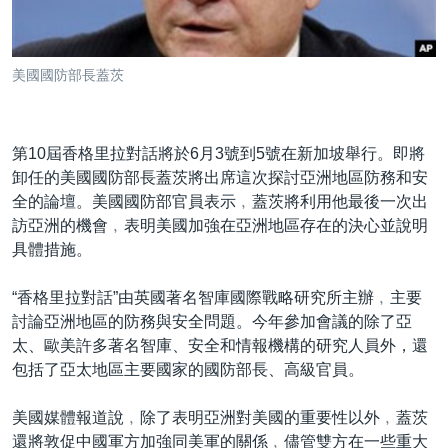
到
國際
檢
經貿
索
美國國防部長蓋茨
視頻
音頻
每日視頻新聞
第10屆香格里拉對話將於6月3號到5號在新加坡舉行。即將
VOA 60秒 (國際)
時事經緯
卸任的美國國防部長蓋茨將出席這次探討亞洲地區防務和安
國語
美國專訊
新聞音頻
全的論壇。美國國防部官員表示﹐蓋茨將利用他最後一次出
訪亞洲的機會﹐表明美國加強在亞洲地區存在的決心並說明
關注我們
視頻存檔
海外港人
具體措施。
YOUTUBE頻道
港人港心
“香格里拉對話”由英國著名智庫國際戰略研究所主辦﹐主要
美國透視
討論亞洲地區的防務與安全問題。今年參加會議的除了亞
其他語言網站
建國史話
太、歐美許多著名智庫、安全和情報機構的研究人員外，還
包括了亞太地區主要國家的國防部長、高級官員。
廣播節目表
美國媒體報道說﹐除了表明亞洲對美國的重要性以外﹐蓋茨
還將敦促中國軍方加強同美軍的關係﹐儘管雙方在一些重大