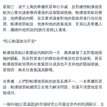
星期三﹐成千上萬的希臘民眾舉行示威﹐反對總理帕潘德里
歐決心要在議會獲得通過的這個緊縮措施。帕潘德里歐回應
說﹐他將重組內閣﹐並且要求議會對他的新政府進行信任投
票。帕潘德里歐說﹐他會和他的政黨成員﹐官員以及希臘人
民﹐繼續向他所說的[責任道路]上邁進。
*民心動蕩政治不安*
帕潘德里歐計劃重組內閣的同一天﹐雅典爆發了反對緊縮措
施的騷亂﹐與反對派進行的聯合政府會談也宣告破裂。甚至
帕潘德里歐領導的社會黨部分成員也不支持他的緊縮措施。
星期四﹐兩名社會黨議員辭職。
在希臘﹐人們對帕潘德里歐的政策反應不一。一名希臘民眾
說﹐帕潘德里歐總理正在努力解決問題﹐但還不清楚他是否
能成功。
一個叫做[公眾議題]的市場研究公司最近所作的民調顯示﹐主