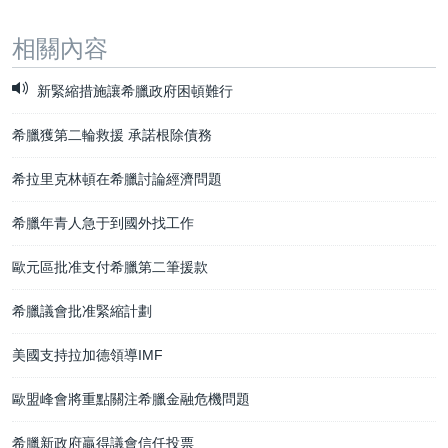
相關內容
新緊縮措施讓希臘政府困頓難行
希臘獲第二輪救援 承諾根除債務
希拉里克林頓在希臘討論經濟問題
希臘年青人急于到國外找工作
歐元區批准支付希臘第二筆援款
希臘議會批准緊縮計劃
美國支持拉加德領導IMF
歐盟峰會將重點關注希臘金融危機問題
希臘新政府贏得議會信任投票