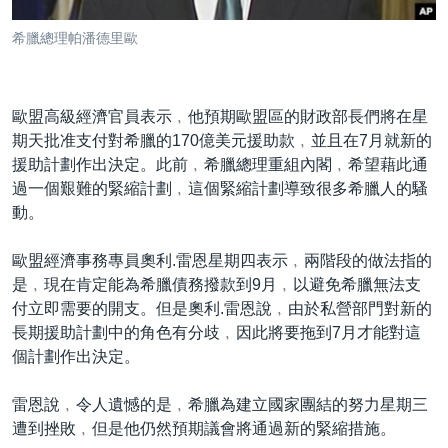
到
國際
檢
希臘總理帕潘德里歐
經貿
索
視頻
歐盟高級經濟官員表示﹐他預期歐盟區的財政部長們將在星
音頻
每日視頻新聞
期天批准支付對希臘的170億美元援助款﹐並且在7月就新的
VOA 60秒 (國際)
時事經緯
援助計劃作出決定。此前﹐希臘總理重組內閣﹐希望藉此通
國語
過一個艱難的緊縮計劃﹐這個緊縮計劃導致很多希臘人的騷
美國專訊
新聞音頻
動。
關注我們
視頻存檔
海外港人
歐盟經濟事務專員奧利.雷恩星期四表示﹐兩階段的做法指的
YOUTUBE頻道
港人港心
是﹐現在肯定能為希臘債務撥款到9月﹐以避免希臘無法支
美國透視
付立即需要的開支。但是奧利.雷恩說﹐由於私營部門對新的
其他語言網站
長期援助計劃中的角色有分歧﹐因此將要拖到7月才能對這
建國史話
個計劃作出決定。
廣播節目表
雷恩說﹐令人遺憾的是﹐希臘為建立國家團結的努力星期三
遭到挫敗﹐但是他仍然預期議會將通過新的緊縮措施。