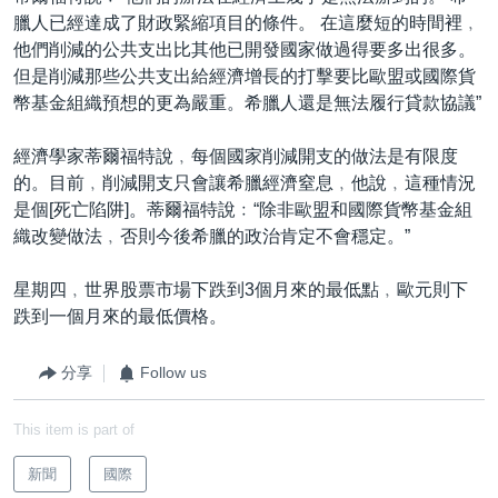
臘人已經達成了財政緊縮項目的條件。 在這麼短的時間裡﹐
他們削減的公共支出比其他已開發國家做過得要多出很多。
但是削減那些公共支出給經濟增長的打擊要比歐盟或國際貨
幣基金組織預想的更為嚴重。希臘人還是無法履行貸款協議”
經濟學家蒂爾福特說﹐每個國家削減開支的做法是有限度
的。目前﹐削減開支只會讓希臘經濟窒息﹐他說﹐這種情況
是個[死亡陷阱]。蒂爾福特說﹕“除非歐盟和國際貨幣基金組
織改變做法﹐否則今後希臘的政治肯定不會穩定。”
星期四﹐世界股票市場下跌到3個月來的最低點﹐歐元則下
跌到一個月來的最低價格。
分享
Follow us
This item is part of
新聞
國際