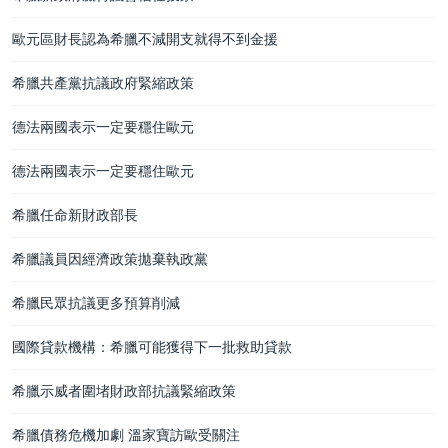
歐元區財長認為希臘不減開支就得不到金援
希臘共產黨抗議政府緊縮政策
德法兩國表示一定要穩住歐元
德法兩國表示一定要穩住歐元
希臘任命新財政部長
希臘議員因經濟政策拋棄執政黨
希臘民眾抗議更多預算削減
國際貸款機構：希臘可能獲得下一批救助貸款
希臘示威者圍堵財政部抗議緊縮政策
希臘債務危機加劇 溫家寶訪歐受關注