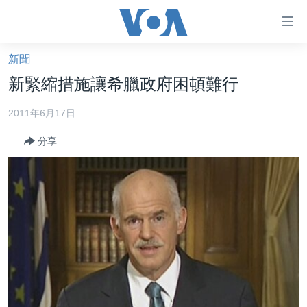
無
障
礙
新聞
主頁
鏈
新緊縮措施讓希臘政府困頓難行
接
美國大選2024
2011年6月17日
跳
港澳
轉
分享
台灣
到
內
美中關係
容
海外港人
跳
轉
新聞自由
到
揭謊頻道
導
航
美國
跳
中國
轉