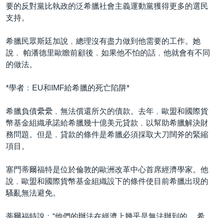
要的反對黨比執政的泛希臘社會主義運動黨獲得更多的選民
支持。
希臘民眾斯廷加說﹐總理沒有盡力做到他需要的工作。她
說﹐ 帕潘德里歐瞻前顧後﹐如果他不怕的話﹐他就會有不同
的做法。
*學者﹕EU和IMF給希臘的死亡陷阱*
希臘負債纍纍﹐無法償還所欠的債款。去年﹐歐盟和國際貨
幣基金組織承諾給希臘幾十億美元貸款﹐以幫助希臘解決財
務問題。但是﹐貸款的條件是希臘必須採取大刀闊斧的緊縮
項目。
塞門蒂爾福特是位於倫敦的歐洲改革中心首席經濟學家。他
說﹐歐盟和國際貨幣基金組織設下的條件使目前希臘出現的
騷亂無法避免。
蒂爾福特說﹕“他們的辦法在經濟上幾乎是無法辦到的。 希