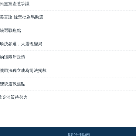
民黨黨產惹爭議
美言論 綠營批為馬助選
統選戰焦點
瑜決參選﹐大選現變局
約談兩岸政策
讓司法獨立成為司法獨裁
總統選戰焦點
主量充沛質待努力
關注我們