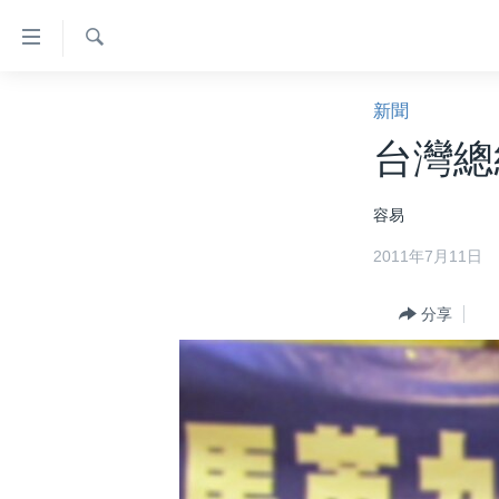
無
障
礙
檢
主頁
索
新聞
鏈
美國大選2024
台灣總
接
港澳
跳
容易
轉
台灣
到
2011年7月11日
美中關係
內
容
海外港人
分享
跳
新聞自由
轉
到
揭謊頻道
導
美國
航
跳
中國
轉