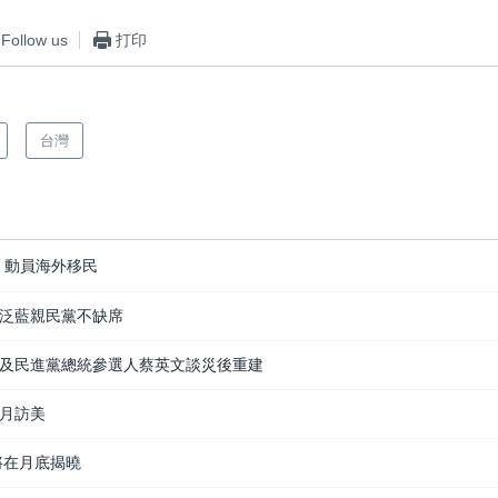
Follow us
打印
台灣
 動員海外移民
泛藍親民黨不缺席
及民進黨總統參選人蔡英文談災後重建
月訪美
將在月底揭曉