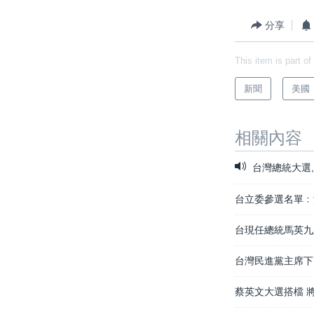
分享
This item is part of
新聞
美國
相關內容
台灣總統大選,
台立委參選名單﹕
台現任總統馬英九
台灣民進黨主席下
蔡英文大選搭檔 