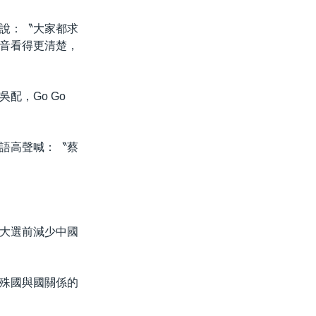
說：〝大家都求
音看得更清楚，
配，Go Go
語高聲喊：〝蔡
大選前減少中國
殊國與國關係的