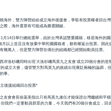
燒海外，雙方陣營紛紛成立海外後援會，爭取有投票權者回台灣
之際，海外選票有可能成為勝選關鍵。
2年1月14日舉行總統選舉，由於台灣承認雙重國籍，移居海外的
個月以上並且沒有放棄中華民國國籍者，都有權返台投票。因此
有幾萬人，但是雙方陣營在僑社的組織都已經開始動員拉票。
西岸洛杉磯同時出現'大洛杉磯馬英九之友會'成立20個分會的造勢
'的成立大會，儘管雙方對馬英九的政績出現褒貶兩極的論調，
的事。
 成立後援組織回台投票*
之友會會長徐菡美指出只有馬英九連任才能保證台灣繼續和平穩
，但我們一定要動員群眾的力量，今天我們有20個分會成立，回