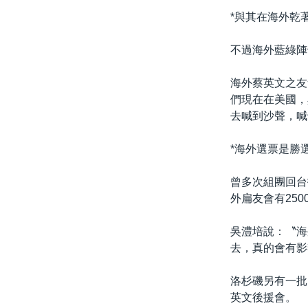
*與其在海外乾
不過海外藍綠陣
海外蔡英文之友
們現在在美國，
去喊到沙聲，喊
*海外選票是勝
曾多次組團回台
外扁友會有25
吳澧培說：〝海
去，真的會有影
洛杉磯另有一批
英文後援會。