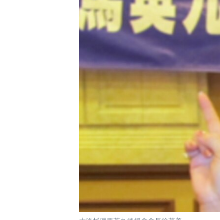
國際
到
檢
經貿
索
視頻
音頻
每日視頻新聞
VOA 60秒 (國際)
時事經緯
美國專訊
新聞音頻
視頻存檔
海外港人
YOUTUBE頻道
港人港心
美國透視
建國史話
廣播節目表