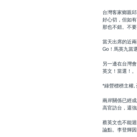
台灣客家鄉親邱
好心切，但如有
那也不錯。不要
當天出席的近兩
Go！馬英九當
另一邊在台灣會
英文！當選！。
*綠營標榜主權,
兩岸關係已經成
高官訪台，還強
蔡英文也不能迴
論點。李登輝因