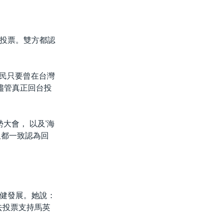
投票。雙方都認
國民只要曾在台灣
儘管真正回台投
大會， 以及'海
但都一致認為回
健發展。她說：
去投票支持馬英