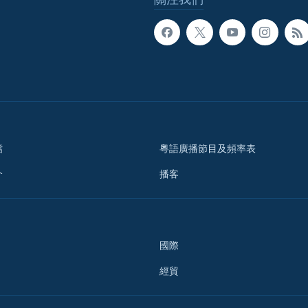
檔
粵語廣播節目及頻率表
介
播客
國際
經貿