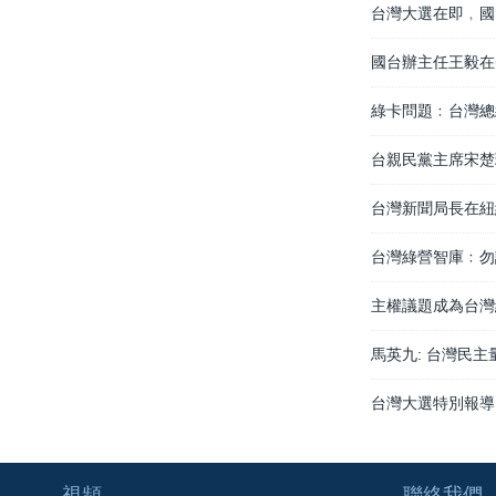
台灣大選在即﹐國
國台辦主任王毅在
綠卡問題﹕台灣總
台親民黨主席宋楚
台灣新聞局長在紐
台灣綠營智庫﹕勿
主權議題成為台灣
馬英九: 台灣民
台灣大選特別報導
視頻
聯絡我們