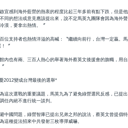
啟宜感到海外藍營的熱衷的程度比起三年多前有點下跌，但是他
不同的想法或意見應該提出來，說不定馬英九團隊會因為海外聲
冷漠，要拿出熱情。〞
百位支持者也熱情洋溢的高喊：〝繼續向前行，台灣一定贏。馬吳
選！〞
館內也有兩、三百人熱心的舉著海外蔡英文後援會的旗幟，用台
〞
 憂2012變成台灣最後的選舉*
為這次選戰的重要議題，馬英九為了避免綠營選民反感，已提出
調任內絕不進行統一談判。
避中國問題，綠營智庫已提出兄弟之邦的說法，蔡英文曾提倡特
為這種提法招來中共發射三枚導彈威嚇。