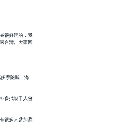
團很好玩的，我
國台灣。大家回
萬多票險勝，海
外多找幾千人會
有很多人參加蔡