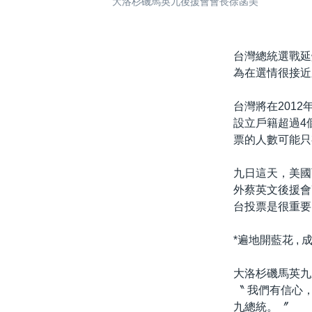
大洛杉磯馬英九後援會會長徐菡美
台灣總統選戰延
為在選情很接近
台灣將在201
設立戶籍超過4
票的人數可能只
九日這天，美國
外蔡英文後援會
台投票是很重要
*遍地開藍花 ,
大洛杉磯馬英九
〝 我們有信心
九總統。〞