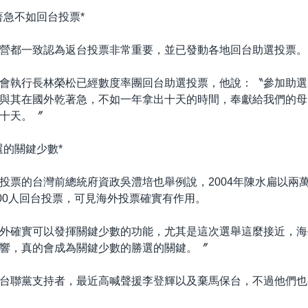
著急不如回台投票*
營都一致認為返台投票非常重要，並已發動各地回台助選投票。
會執行長林榮松已經數度率團回台助選投票，他說：〝參加助選
與其在國外乾著急，不如一年拿出十天的時間，奉獻給我們的母
十天。〞
選的關鍵少數*
投票的台灣前總統府資政吳澧培也舉例說，2004年陳水扁以兩
000人回台投票，可見海外投票確實有作用。
外確實可以發揮關鍵少數的功能，尤其是這次選舉這麼接近，海
響，真的會成為關鍵少數的勝選的關鍵。〞
台聯黨支持者，最近高喊聲援李登輝以及棄馬保台，不過他們也