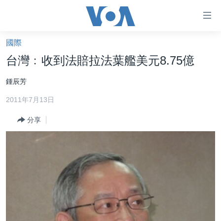
無
障
礙
國際
主頁
鏈
台灣﹕收到法賠拉法葉艦美元8.75億
接
美國大選2024
鍾辰芳
跳
港澳
轉
2011年7月13日
台灣
到
內
分享
美中關係
容
海外港人
跳
轉
新聞自由
到
揭謊頻道
導
航
美國
跳
中國
轉