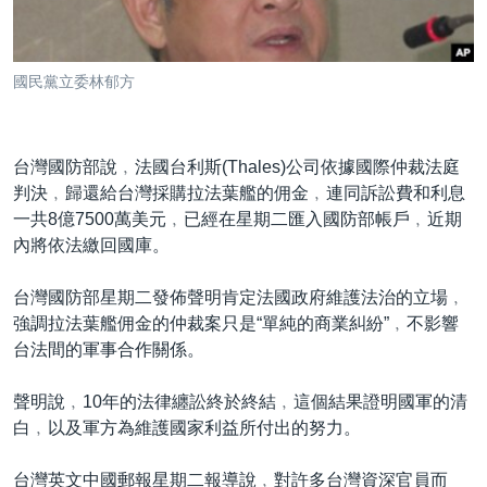
到
國際
檢
經貿
索
國民黨立委林郁方
視頻
音頻
每日視頻新聞
台灣國防部說﹐法國台利斯(Thales)公司依據國際仲裁法庭
VOA 60秒 (國際)
時事經緯
判決﹐歸還給台灣採購拉法葉艦的佣金﹐連同訴訟費和利息
國語
美國專訊
新聞音頻
一共8億7500萬美元﹐已經在星期二匯入國防部帳戶﹐近期
內將依法繳回國庫。
關注我們
視頻存檔
海外港人
YOUTUBE頻道
港人港心
台灣國防部星期二發佈聲明肯定法國政府維護法治的立場﹐
強調拉法葉艦佣金的仲裁案只是“單純的商業糾紛”﹐不影響
美國透視
台法間的軍事合作關係。
其他語言網站
建國史話
聲明說﹐10年的法律纏訟終於終結﹐這個結果證明國軍的清
廣播節目表
白﹐以及軍方為維護國家利益所付出的努力。
台灣英文中國郵報星期二報導說﹐對許多台灣資深官員而