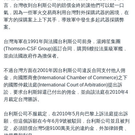
言﹐台灣收到台利斯公司的賠償金終於讓他們可以鬆一口
氣﹐因為一些軍火交易商利用台灣對外採購武器的困境﹐在
軍方的採購案上上下其手﹐導致軍中發生多起武器採購弊
案。
台灣海軍在1991年與法國台利斯公司前身﹐湯姆笙集團
(Thomson-CSF Group)簽訂合同﹐購買6艘拉法葉級軍艦﹐
並由法國政府作為擔保者。
不過台灣方面在2001年因台利斯公司違反合同支付他人佣
金﹐向國際商會(International Chamber of Commerce)之下
的國際仲裁法庭(International Court of Arbitration)提出訴
訟﹐要求台利斯歸還已付出的佣金﹐並由該法庭在2010年4
月裁定台灣勝訴。
台利斯公司不服裁定﹐在2010年5月向巴黎上訴法庭提出訴
願﹐但這個訴願在今年6月9號被駁回﹐台利斯公司並且被判
定﹐必須賠償台灣5億9100萬美元的違約金﹐外加律師費﹑