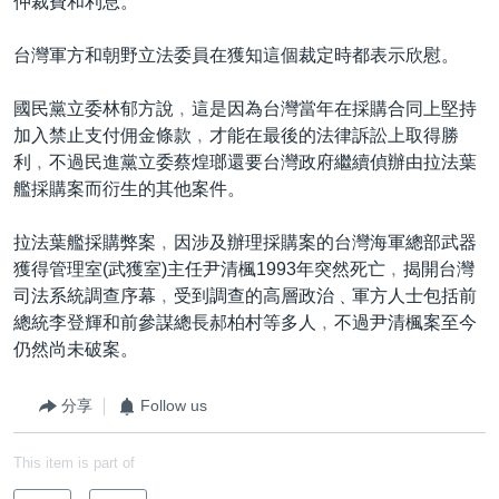
仲裁費和利息。
台灣軍方和朝野立法委員在獲知這個裁定時都表示欣慰。
國民黨立委林郁方說﹐這是因為台灣當年在採購合同上堅持
加入禁止支付佣金條款﹐才能在最後的法律訴訟上取得勝
利﹐不過民進黨立委蔡煌瑯還要台灣政府繼續偵辦由拉法葉
艦採購案而衍生的其他案件。
拉法葉艦採購弊案﹐因涉及辦理採購案的台灣海軍總部武器
獲得管理室(武獲室)主任尹清楓1993年突然死亡﹐揭開台灣
司法系統調查序幕﹐受到調查的高層政治﹑軍方人士包括前
總統李登輝和前參謀總長郝柏村等多人﹐不過尹清楓案至今
仍然尚未破案。
分享
Follow us
This item is part of