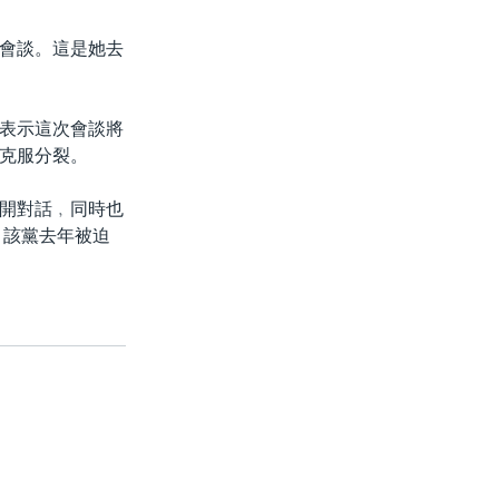
會談。這是她去
表示這次會談將
克服分裂。
開對話﹐同時也
。該黨去年被迫