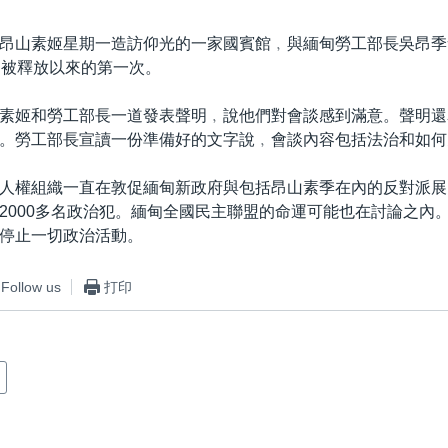
昂山素姬星期一造訪仰光的一家國賓館﹐與緬甸勞工部長吳昂季
中被釋放以來的第一次。
素姬和勞工部長一道發表聲明﹐說他們對會談感到滿意。聲明還
。勞工部長宣讀一份準備好的文字說﹐會談內容包括法治和如何
人權組織一直在敦促緬甸新政府與包括昂山素季在內的反對派展
2000多名政治犯。緬甸全國民主聯盟的命運可能也在討論之內
停止一切政治活動。
Follow us
打印