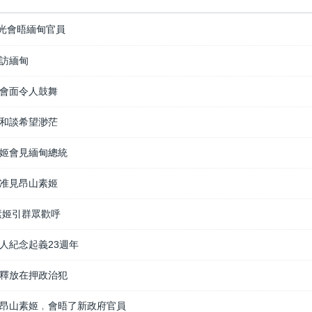
光會晤緬甸官員
訪緬甸
會面令人鼓舞
和談希望渺茫
姬會見緬甸總統
准見昂山素姬
素姬引群眾歡呼
人紀念起義23週年
釋放在押政治犯
昂山素姬﹐會晤了新政府官員