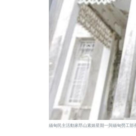
國際
到
檢
經貿
索
視頻
音頻
每日視頻新聞
VOA 60秒 (國際)
時事經緯
美國專訊
新聞音頻
視頻存檔
海外港人
YOUTUBE頻道
港人港心
美國透視
建國史話
廣播節目表
緬甸民主活動家昂山素姬星期一與緬甸勞工部