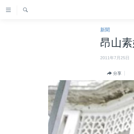
無
障
礙
檢
主頁
索
新聞
鏈
美國大選2024
昂山素
接
港澳
跳
2011年7月25日
轉
台灣
到
美中關係
內
分享
容
海外港人
跳
新聞自由
轉
到
揭謊頻道
導
美國
航
跳
中國
轉