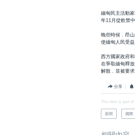
緬甸民主活動家
年11月從軟禁
晚些時候﹐昂山
使緬甸人民受益
西方國家政府和
在爭取緬甸釋放
解散﹐並被要求
分享
This item is part of
新聞
國際
相關內容