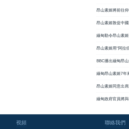
昂山素姬將前往仰
昂山素姬敦促中國
緬甸勒令昂山素姬
昂山素姬用“阿拉
BBC播出緬甸昂
緬甸昂山素姬7年
昂山素姬同意出席
緬甸政府官員將與
視頻
聯絡我們