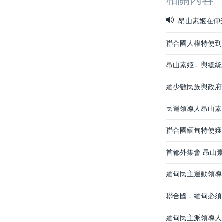
昂山素姬在仰
聯合國人權特使到
昂山素姬﹕與總統
緬少數民族與政府
民運領導人昂山素
聯合國緬甸特使獲
首都外集會 昂山
緬甸民主運動領導
聯合國﹕緬甸必須
緬甸民主派領導人