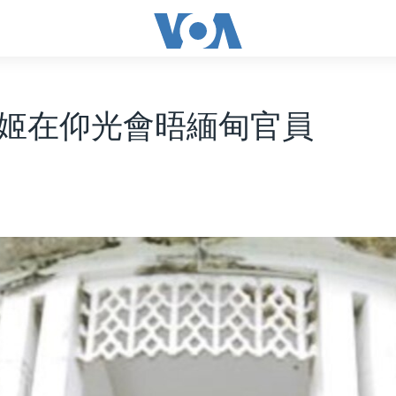
姬在仰光會晤緬甸官員