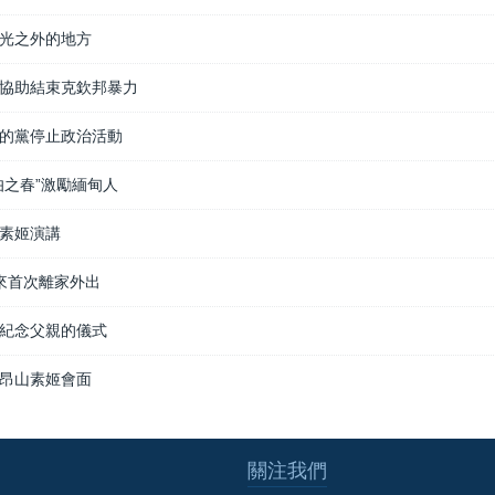
光之外的地方
協助結束克欽邦暴力
的黨停止政治活動
伯之春”激勵緬甸人
山素姬演講
來首次離家外出
紀念父親的儀式
昂山素姬會面
關注我們