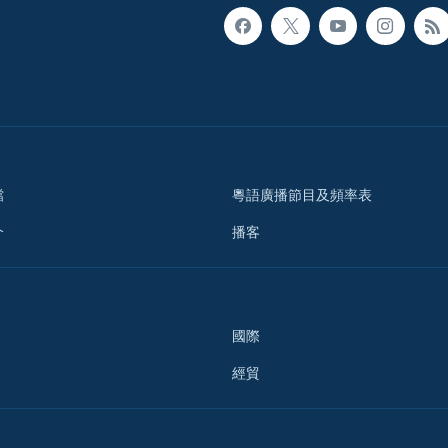
檔
粵語廣播節目及頻率表
介
播客
國際
經貿