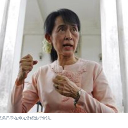
長吳昂季在仰光曾經進行會談。