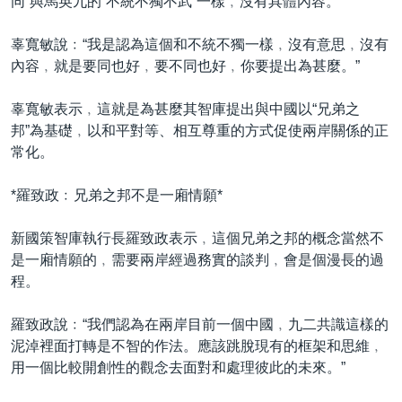
同”與馬英九的“不統不獨不武”一樣﹐沒有具體內容。
辜寬敏說﹕“我是認為這個和不統不獨一樣﹐沒有意思﹐沒有
內容﹐就是要同也好﹐要不同也好﹐你要提出為甚麼。”
辜寬敏表示﹐這就是為甚麼其智庫提出與中國以“兄弟之
邦”為基礎﹐以和平對等、相互尊重的方式促使兩岸關係的正
常化。
*羅致政﹕兄弟之邦不是一廂情願*
新國策智庫執行長羅致政表示﹐這個兄弟之邦的概念當然不
是一廂情願的﹐需要兩岸經過務實的談判﹐會是個漫長的過
程。
羅致政說﹕“我們認為在兩岸目前一個中國﹐九二共識這樣的
泥淖裡面打轉是不智的作法。應該跳脫現有的框架和思維﹐
用一個比較開創性的觀念去面對和處理彼此的未來。”