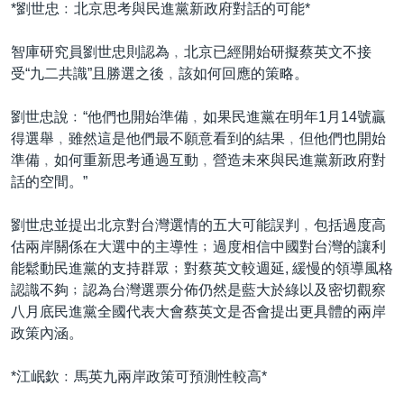
*劉世忠﹕北京思考與民進黨新政府對話的可能*
智庫研究員劉世忠則認為﹐北京已經開始研擬蔡英文不接
受“九二共識”且勝選之後﹐該如何回應的策略。
劉世忠說﹕“他們也開始準備﹐如果民進黨在明年1月14號贏
得選舉﹐雖然這是他們最不願意看到的結果﹐但他們也開始
準備﹐如何重新思考通過互動﹐營造未來與民進黨新政府對
話的空間。”
劉世忠並提出北京對台灣選情的五大可能誤判﹐包括過度高
估兩岸關係在大選中的主導性﹔過度相信中國對台灣的讓利
能鬆動民進黨的支持群眾﹔對蔡英文較週延, 緩慢的領導風格
認識不夠﹔認為台灣選票分佈仍然是藍大於綠以及密切觀察
八月底民進黨全國代表大會蔡英文是否會提出更具體的兩岸
政策內涵。
*江岷欽﹕馬英九兩岸政策可預測性較高*