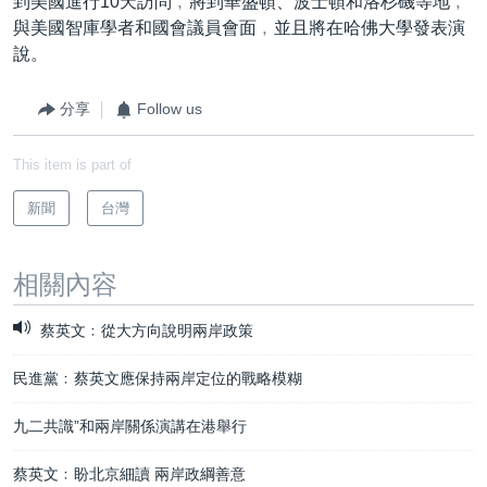
到美國進行10天訪問﹐將到華盛頓、波士頓和洛杉磯等地﹐
與美國智庫學者和國會議員會面﹐並且將在哈佛大學發表演
說。
分享
Follow us
This item is part of
新聞
台灣
相關內容
蔡英文﹕從大方向說明兩岸政策
民進黨﹕蔡英文應保持兩岸定位的戰略模糊
九二共識”和兩岸關係演講在港舉行
蔡英文﹕盼北京細讀 兩岸政綱善意