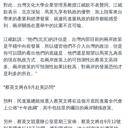
對此﹐台灣文化大學企業管理系教授江岷欽不表贊同。江岷
欽表示﹐北京深知﹐馬英九享有執政的優勢﹐加上陸客來台
帶來的產業和經濟發展﹐就連民進黨執政的縣市都能感受
到﹐兩岸關係在選舉中的比重不言可喻。
江岷欽說﹕“他們(北京)的評估是﹐台灣內部目前的兩岸政策
是平穩中向前發展﹐所以儘管他們不介入台灣的政治﹐但是
你可以隱約看出他們的底蘊是﹐他們還是期望以馬英九為首
的現在執政方式﹐在兩岸政策上的可預測性比蔡英文高得
多。兩岸政策的可預測性如果比較高﹐對兩岸的發展恐怕才
是利多的所在。”
*蔡英文將在9月赴美訪問*
預料﹐民進黨總統候選人蔡英文將在這個月底民進黨全代會
上公佈“十年政綱”﹐其中包括眾所矚目的兩岸關係政策。
另外﹐蔡英文競選辦公室星期三宣佈﹐蔡英文將在9月12號