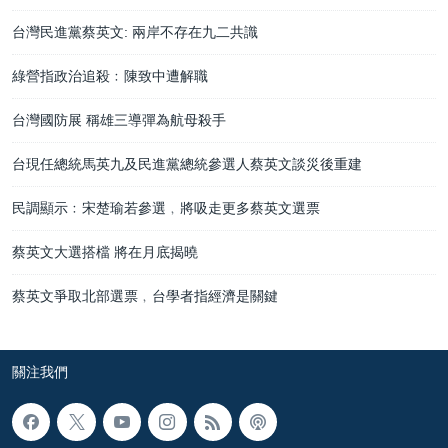
台灣民進黨蔡英文: 兩岸不存在九二共識
綠營指政治追殺﹕陳致中遭解職
台灣國防展 稱雄三導彈為航母殺手
台現任總統馬英九及民進黨總統參選人蔡英文談災後重建
民調顯示﹕宋楚瑜若參選﹐將吸走更多蔡英文選票
蔡英文大選搭檔 將在月底揭曉
蔡英文爭取北部選票﹐台學者指經濟是關鍵
關注我們