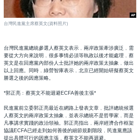
到
國際
檢
經貿
索
台灣民進黨主席蔡英文(資料照片)
視頻
音頻
每日視頻新聞
台灣民進黨總統參選人蔡英文表示﹐兩岸政策牽涉廣泛﹐需
VOA 60秒 (國際)
時事經緯
要從大方向來說明﹐很多事情必須等執政以後才能處理﹐蔡
國語
美國專訊
新聞音頻
英文是在回應黨內部份人士批評她的兩岸政策太抽象﹐做出
以上回應。同時﹐綠營智庫表示﹐北京已經開始研擬蔡英文
關注我們
視頻存檔
海外港人
勝選之後的因應策略。
YOUTUBE頻道
港人港心
*郭正亮﹕蔡英文不能迴避ECFA善後主張*
美國透視
其他語言網站
建國史話
民進黨前立委郭正亮最近在網路上發表文章﹐批評總統候選
人蔡英文的兩岸政策太抽象﹐並表示總統不是哲學家﹐而是
廣播節目表
凡事講求實踐的政治領袖。郭正亮指出﹐兩岸經濟合作框架
協議ECFA已經走到如何善後的細節規劃階段﹐民進黨應該
提出具體可行的因應主張﹐蔡英文不能再迴避。