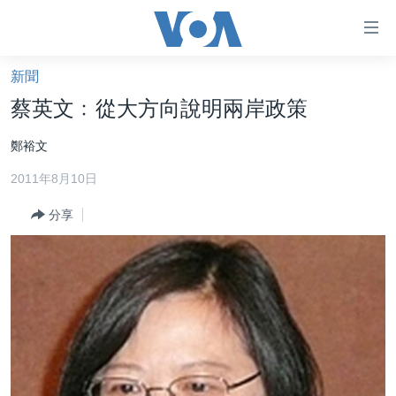
無
障
礙
新聞
主頁
鏈
蔡英文﹕從大方向說明兩岸政策
接
美國大選2024
鄭裕文
跳
港澳
轉
2011年8月10日
台灣
到
內
分享
美中關係
容
海外港人
跳
轉
新聞自由
到
揭謊頻道
導
航
美國
跳
中國
轉