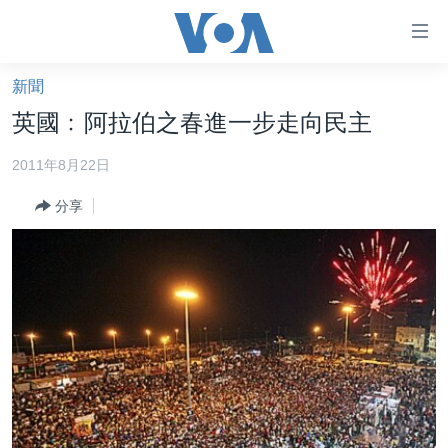
無
障
礙
新聞
主頁
鏈
英國﹕阿拉伯之春進一步走向民主
接
美國大選2024
2011年8月22日
跳
港澳
轉
分享
台灣
到
內
美中關係
容
海外港人
跳
轉
新聞自由
到
揭謊頻道
導
航
美國
跳
中國
轉