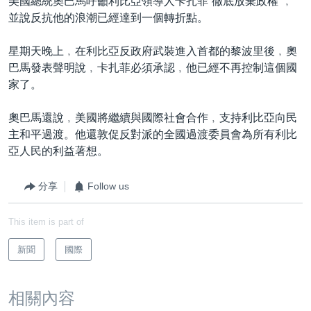
美國總統奧巴馬呼籲利比亞領導人卡扎菲“徹底放棄政權”﹐
並說反抗他的浪潮已經達到一個轉折點。
星期天晚上﹐在利比亞反政府武裝進入首都的黎波里後﹐奧
巴馬發表聲明說﹐卡扎菲必須承認﹐他已經不再控制這個國
家了。
奧巴馬還說﹐美國將繼續與國際社會合作﹐支持利比亞向民
主和平過渡。他還敦促反對派的全國過渡委員會為所有利比
亞人民的利益著想。
分享
Follow us
This item is part of
新聞
國際
相關內容