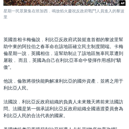
到
國際
檢
星期一民眾聚集在班加西﹐鳴放焰火慶祝反政府戰鬥人員進入的黎波
經貿
索
里
視頻
音頻
每日視頻新聞
英國首相卡梅倫說﹐利比亞反政府武裝挺進首都的黎波里幫
助中東的阿拉伯之春革命在該地區確立民主制度開端。卡梅
VOA 60秒 (國際)
時事經緯
國語
倫星期一說﹐英國相信﹐這幫助制止了該地區無辜民眾遭到
美國專訊
新聞音頻
屠殺﹐ 而且﹐英國為自己在利比亞革命中發揮作用感到“驕
關注我們
傲”。
視頻存檔
海外港人
YOUTUBE頻道
港人港心
他說﹐倫敦將很快能夠解凍利比亞的國外資產﹐並將之用于
利比亞人民。
美國透視
其他語言網站
建國史話
法國說﹐利比亞反政府組織的負責人未來幾天將前來法國訪
問。法國是第一個承認利比亞反政府組織全國過渡委員會為
廣播節目表
利比亞人民的合法代表的國家。