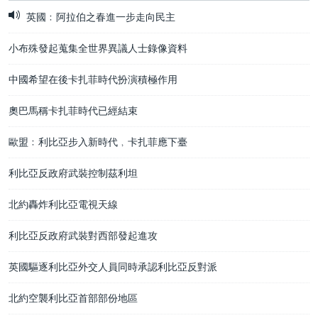
英國﹕阿拉伯之春進一步走向民主
小布殊發起蒐集全世界異議人士錄像資料
中國希望在後卡扎菲時代扮演積極作用
奧巴馬稱卡扎菲時代已經結束
歐盟﹕利比亞步入新時代﹐卡扎菲應下臺
利比亞反政府武裝控制茲利坦
北約轟炸利比亞電視天線
利比亞反政府武裝對西部發起進攻
英國驅逐利比亞外交人員同時承認利比亞反對派
北約空襲利比亞首部部份地區