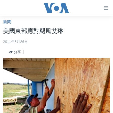
無
障
礙
新聞
主頁
鏈
美國東部應對颶風艾琳
接
美國大選2024
2011年8月26日
跳
港澳
轉
分享
台灣
到
內
美中關係
容
海外港人
跳
轉
新聞自由
到
揭謊頻道
導
航
美國
跳
中國
轉