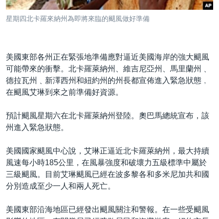
到
國際
檢
星期四北卡羅來納州為即將來臨的颶風做好準備
經貿
索
視頻
美國東部各州正在緊張地準備應對逼近美國海岸的強大颶風
音頻
每日視頻新聞
可能帶來的衝擊。北卡羅萊納州、維吉尼亞州、馬里蘭州﹑
VOA 60秒 (國際)
時事經緯
德拉瓦州﹑新澤西州和紐約州的州長都宣佈進入緊急狀態﹐
國語
在颶風艾琳到來之前準備好資源。
美國專訊
新聞音頻
關注我們
視頻存檔
海外港人
預計颶風星期六在北卡羅萊納州登陸。奧巴馬總統宣布，該
州進入緊急狀態。
YOUTUBE頻道
港人港心
美國透視
美國國家颶風中心說，艾琳正逼近北卡羅萊納州，最大持續
其他語言網站
風速每小時185公里，在風暴強度和破壞力五級標準中屬於
建國史話
三級颶風。目前艾琳颶風已經在波多黎各和多米尼加共和國
廣播節目表
分別造成至少一人和兩人死亡。
美國東部沿海地區已經發出颶風關注和警報。在一些受颶風