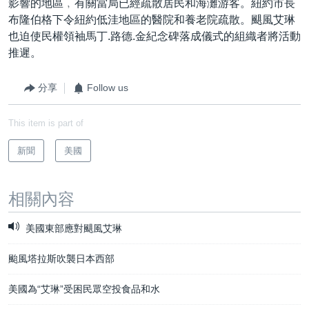
影響的地區﹐有關當局已經疏散居民和海灘游客。紐約市長
布隆伯格下令紐約低洼地區的醫院和養老院疏散。颶風艾琳
也迫使民權領袖馬丁.路德.金紀念碑落成儀式的組織者將活動
推遲。
分享
Follow us
This item is part of
新聞
美國
相關內容
美國東部應對颶風艾琳
颱風塔拉斯吹襲日本西部
美國為“艾琳”受困民眾空投食品和水