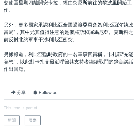
交使團星期四離開安卡拉﹐經由突尼斯前往的黎波里開始工
到
國際
作。
檢
經貿
索
另外﹐更多國家承認利比亞全國過渡委員會為利比亞的“執政
視頻
當局”﹐其中尤其值得注意的是俄羅斯和羅馬尼亞。莫斯科之
音頻
每日視頻新聞
前反對北約軍事干涉利比亞衝突。
VOA 60秒 (國際)
時事經緯
另據報道﹐利比亞臨時政府的一名軍事官員稱﹐卡扎菲“充滿
國語
美國專訊
新聞音頻
妄想”﹐以此對卡扎菲最近呼籲其支持者繼續戰鬥的錄音講話
作出回應。
關注我們
視頻存檔
海外港人
YOUTUBE頻道
港人港心
分享
Follow us
美國透視
其他語言網站
建國史話
This item is part of
廣播節目表
新聞
國際