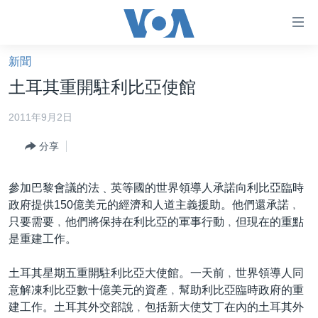
無
障
礙
新聞
主頁
鏈
土耳其重開駐利比亞使館
接
美國大選2024
2011年9月2日
跳
港澳
轉
分享
台灣
到
內
美中關係
參加巴黎會議的法﹑英等國的世界領導人承諾向利比亞臨時
容
海外港人
政府提供150億美元的經濟和人道主義援助。他們還承諾﹐
跳
只要需要﹐他們將保持在利比亞的軍事行動﹐但現在的重點
轉
新聞自由
是重建工作。
到
揭謊頻道
導
土耳其星期五重開駐利比亞大使館。一天前﹐世界領導人同
航
美國
意解凍利比亞數十億美元的資產﹐幫助利比亞臨時政府的重
跳
中國
建工作。土耳其外交部說﹐包括新大使艾丁在內的土耳其外
轉