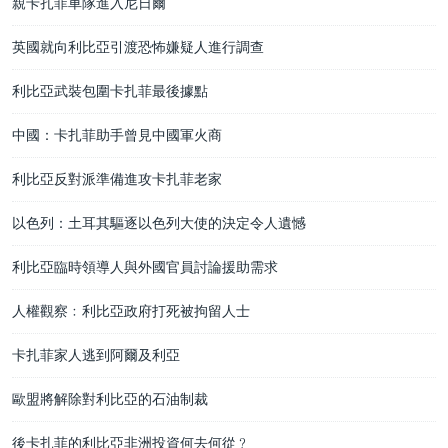
親卡扎菲車隊進入尼日爾
英國就向利比亞引渡恐怖嫌疑人進行調查
利比亞武裝包圍卡扎菲最後據點
中國：卡扎菲助手曾見中國軍火商
利比亞反對派準備進攻卡扎菲老家
以色列：土耳其驅逐以色列大使的決定令人遺憾
利比亞臨時領導人與外國官員討論援助需求
人權觀察﹕利比亞政府打死被拘留人士
卡扎菲家人逃到阿爾及利亞
歐盟將解除對利比亞的石油制裁
後卡扎菲的利比亞非洲投資何去何從﹖