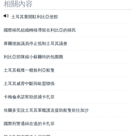
相關內容
土耳其重開駐利比亞使館
國際移民組織轉移滯留在利比亞的移民
庫爾德族議員停止抵制土耳其議會
利比亞部隊縮小蘇爾特的包圍圈
土耳其截獲一艘敘利亞船隻
土耳其威脅中斷與歐盟聯係
卡梅倫承諾幫助抓捕卡扎菲
埃爾多安說土耳其軍艦護送援助船隻前往加沙
國際刑警通緝在逃的卡扎菲