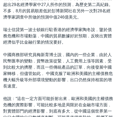
超出29名經濟學家中27人所作的預測﹐為歷史第二高紀錄。
不多﹐8月的貿易順差低於彭博新聞社在另外一次對28名經
濟學家調查中所做的預測中值246億美元。
瑞士信貸第一波士頓銀行駐香港的經濟學家陶冬說﹐鑒於債
務危機和市場動蕩﹐中國的貿易數據好於預期﹐反映出實體
經濟似乎比金融行業的情況要好。
中國商務部研究員梅新育博士說﹐國內的一些企業﹐由於人
民幣匯率的變動﹐貨幣政策從緊﹐人工費用上漲等因素﹐受
到比較大的擠壓﹐而且一些傳統產品的訂單﹐向後發展中國
家轉移﹐但儘管如此﹐ 中國克服了歐洲和美國的主權債務危
機大幅升級等外部環境變動的影響﹐出口仍然保持相當的增
長速度。
他說﹕“這在一定方面可能折射出來﹐歐洲和美國的主權債務
危機的實際影響﹐可能比較多地是局限於在金融市場方面﹐
對實體部門的經濟影響﹐到底有多大﹐從中國這個世界第一