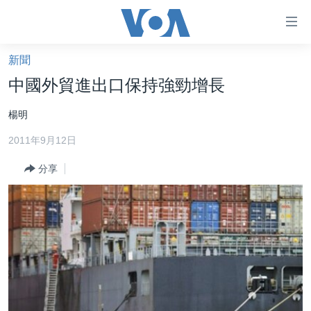
無
障
礙
新聞
主頁
鏈
中國外貿進出口保持強勁增長
接
美國大選2024
楊明
跳
港澳
轉
2011年9月12日
台灣
到
內
分享
美中關係
容
海外港人
跳
轉
新聞自由
到
揭謊頻道
導
航
美國
跳
中國
轉