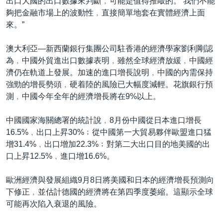
出口大國的出口數據來判斷﹐可能是值得推敲的。 我們不能
夠把金融市場上的波動性﹐直接簡單地套在實體經濟上面
來。”
澳大利亞—新西蘭銀行集團公司駐香港的經濟學家劉利剛認
為﹐中國外貿進出口數據表明﹐雖然全球經濟放緩﹐中國經
濟仍在軌道上發展。加速的進口增長說明﹐中國的內需保持
強勁的增長勢頭﹐硬着陸的風險已大幅度減輕。花旗銀行預
測﹐中國今年全年的經濟增長將在9%以上。
中國國家海關總署的統計說﹐8月份中國從日本進口增長
16.5%﹐出口上昇30%﹔從中國第一大貿易夥伴歐盟進口猛
增31.4%﹐出口增加22.3%﹔對第二大出口目的地美國的出
口上昇12.5%﹐進口增16.6%。
歐洲經濟與發展組織9月8日將美國和日本的經濟增長預測向
下修正﹐並估計德國的經濟將在第四季度萎縮。這顯示全球
可能再次陷入衰退的風險。