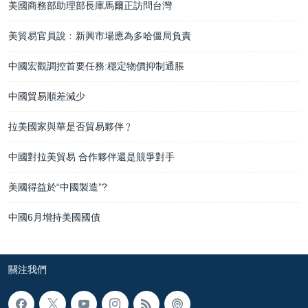
美國商務部助理部長庫馬爾正訪問台灣
美貿易官員說﹕新興市場應為多哈僵局負責
中國宏觀調控首要任務:穩定物價抑制通脹
中國貿易順差減少
拉美國家與華是否貿易夥伴﹖
中國對拉美貿易 合作夥伴還是競爭對手
美國得益於“中國製造”?
中國6月增持美國國債
關注我們