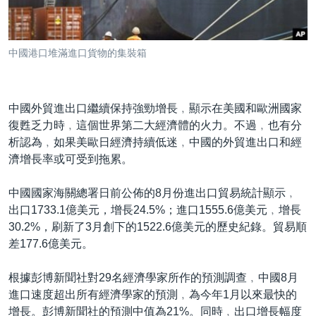
到
國際
檢
經貿
索
中國港口堆滿進口貨物的集裝箱
視頻
音頻
每日視頻新聞
中國外貿進出口繼續保持強勁增長﹐顯示在美國和歐洲國家
VOA 60秒 (國際)
時事經緯
復甦乏力時﹐這個世界第二大經濟體的火力。不過﹐也有分
國語
美國專訊
新聞音頻
析認為﹐如果美歐日經濟持續低迷﹐中國的外貿進出口和經
濟增長率或可受到拖累。
關注我們
視頻存檔
海外港人
YOUTUBE頻道
港人港心
中國國家海關總署日前公佈的8月份進出口貿易統計顯示﹐
出口1733.1億美元，增長24.5%；進口1555.6億美元﹐增長
美國透視
30.2%，刷新了3月創下的1522.6億美元的歷史紀錄。貿易順
其他語言網站
建國史話
差177.6億美元。
廣播節目表
根據彭博新聞社對29名經濟學家所作的預測調查﹐中國8月
進口速度超出所有經濟學家的預測﹐為今年1月以來最快的
增長。彭博新聞社的預測中值為21%。同時﹐出口增長幅度