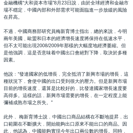
金融機構“大和資本市場”8月23日說﹐由於全球經濟和金融市
場不穩定﹐中國內部和外部需求可能面臨進一步放緩的風險
在昇高。
不過﹐中國商務部研究員梅新育博士指出﹐總的來說﹐今明
兩年美國﹑歐盟和日本的經濟增長速度將保持在低速水平﹐
但不太可能出現2008/2009年那樣的大幅度地經濟萎縮。但
是他強調﹐這是否意味着中國出口會絕對下降﹐取決於多種
因素。
他說﹕“發達國家的低增長﹐完全抵消了新興市場的增長﹐這
種狀況下﹐會使中國的出口受到很大的壓力。但是新興市場
目前的增長速度﹐還算是比較好的﹐比發達國家增長速度要
高得多。這樣的話﹐新興市場需要的增長﹐在一定程度上能
彌補成熟市場之所失。”
此外﹐ 梅新育博士說﹐中國出口商品結構在不斷地提昇﹐出
口範圍在不斷擴大﹐開始能夠出口原來不能出口的商品。因
此﹐他認為﹐中國能夠實現今年出口兩位數的增長。同時﹐