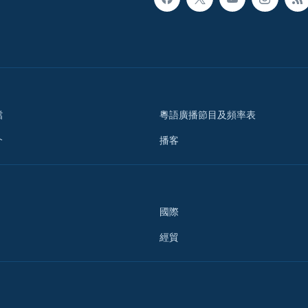
檔
粵語廣播節目及頻率表
介
播客
國際
經貿