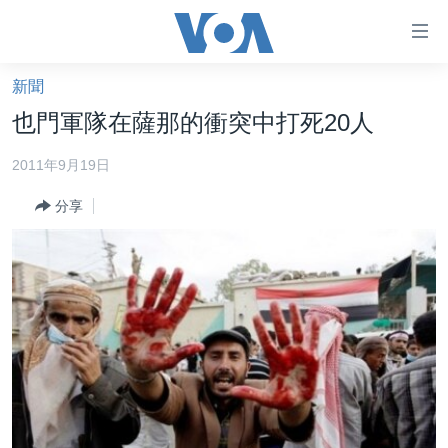
無
障
礙
新聞
主頁
鏈
也門軍隊在薩那的衝突中打死20人
接
美國大選2024
2011年9月19日
跳
港澳
轉
分享
台灣
到
內
美中關係
容
海外港人
跳
轉
新聞自由
到
揭謊頻道
導
航
美國
跳
中國
轉