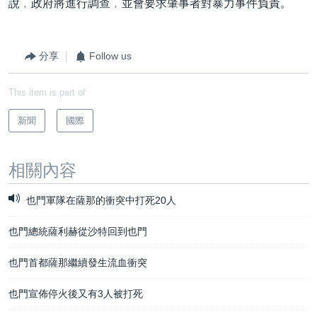
說﹐政府將進行調查﹐並會要求肇事者對暴力事件負責。
分享
Follow us
This item is part of
新聞
國際
相關內容
也門軍隊在薩那的衝突中打死20人
也門總統薩利赫從沙特回到也門
也門首都薩那繼續發生流血衝突
也門宣佈停火後又有3人被打死