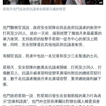
到
國際
檢
星期天也門反政府抗議者在薩那示威的情景
經貿
索
視頻
也門醫務官員說﹐政府安全部隊在與反政府抗議者的衝突中
音頻
每日視頻新聞
打死至少20人。就在一天前﹐薩那經歷了幾個月來最嚴重的
VOA 60秒 (國際)
時事經緯
暴力衝突。支持政府的狙擊手星期一從市中心的屋頂上開
國語
槍﹐同時﹐安全部隊還在其他地區與抗議者衝突。
美國專訊
新聞音頻
關注我們
視頻存檔
海外港人
有關官員說﹐死者中包括一名兒童和至少三名叛逃的士兵。
YOUTUBE頻道
港人港心
星期天﹐安全部隊向數萬名抗議者開槍﹐打死至少26人﹐打
美國透視
傷數百人。抗議示威者當時從變革廣場向附近的總統官邸行
其他語言網站
進﹐數千名抗議者幾個月來在廣場宿營﹐要求總統薩利赫下
建國史話
臺。
廣播節目表
也門政府星期一說﹐對星期日發生在首都那樣的暴力行為表
示“悲痛和譴責”。也門外交部長庫爾比對聯合國人權委員會