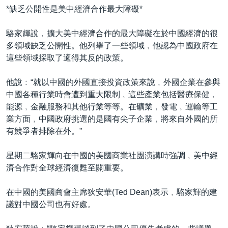
*缺乏公開性是美中經濟合作最大障礙*
駱家輝說﹐擴大美中經濟合作的最大障礙在於中國經濟的很
多領域缺乏公開性。他列舉了一些領域﹐他認為中國政府在
這些領域採取了適得其反的政策。
他說﹕“就以中國的外國直接投資政策來說﹐外國企業在參與
中國各種行業時會遭到重大限制﹐這些產業包括醫療保健﹐
能源﹐金融服務和其他行業等等。在礦業﹐發電﹐運輸等工
業方面﹐中國政府挑選的是國有尖子企業﹐將來自外國的所
有競爭者排除在外。”
星期二駱家輝向在中國的美國商業社團演講時強調﹐美中經
濟合作對全球經濟復甦至關重要。
在中國的美國商會主席狄安華(Ted Dean)表示﹐駱家輝的建
議對中國公司也有好處。