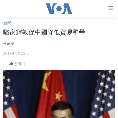
無
障
礙
新聞
主頁
鏈
駱家輝敦促中國降低貿易壁壘
接
美國大選2024
何宗安
跳
港澳
轉
2011年9月21日
台灣
到
內
分享
美中關係
容
海外港人
跳
轉
新聞自由
到
揭謊頻道
導
航
美國
跳
中國
轉