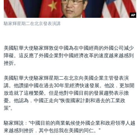
到
國際
檢
經貿
索
駱家輝星期二在北京發表演講
視頻
音頻
每日視頻新聞
美國駐華大使駱家輝敦促中國為在中國經商的外國公司減少
VOA 60秒 (國際)
時事經緯
障礙。這反應了外國企業對中國經濟改革的速度越來越感到
國語
美國專訊
新聞音頻
挫折。
關注我們
視頻存檔
海外港人
美國駐華大使駱家輝星期二在北京向美國企業主管發表演
YOUTUBE頻道
港人港心
講。他讚揚中國在過去30年里經濟快速發展。他說﹐更加開
放造就了這種繁榮。但是他對中國目前的發展趨勢表示擔
美國透視
憂。他認為﹐中國正走向“恢復國家計劃和過去的工業政
其他語言網站
建國史話
策”。
廣播節目表
駱家輝說﹕“中國目前的商業氣候使外國企業和政府領導人越
來越感到挫折﹐其中包括我在美國的同仁。”