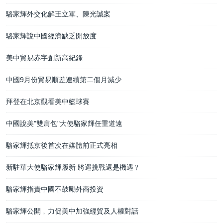
駱家輝外交化解王立軍、陳光誠案
駱家輝說中國經濟缺乏開放度
美中貿易赤字創新高紀錄
中國9月份貿易順差連續第二個月減少
拜登在北京觀看美中籃球賽
中國說美"雙肩包"大使駱家輝任重道遠
駱家輝抵京後首次在媒體前正式亮相
新駐華大使駱家輝履新 將遇挑戰還是機遇﹖
駱家輝指責中國不鼓勵外商投資
駱家輝公開﹐力促美中加強經貿及人權對話