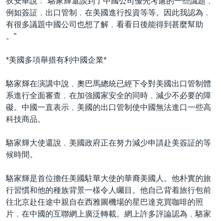
狄安華說﹕“駱家輝還談到了中國公司優先考慮的一些議題﹐
例如簽証﹐出口管制﹐在美國進行投資等等。因此我認為﹐
有很多議題中國公司也想了解﹐看看日後能得到甚麼幫助
。”
*美國多項舉措有利中國企業*
駱家輝在演講中說﹐奧巴馬總統已經下令對美國出口管制體
系進行全面審查﹐在加強國家安全的同時﹐減少不必要的障
礙。中國一直表示﹐美國的出口管制使中國無法進口一些高
科技商品。
駱家輝大使還說﹐美國政府正在努力減少申請赴美簽証的等
候時間。
駱家輝是首位擔任美國駐華大使的華裔美國人。他朴實的旅
行習慣和他的種族背景一樣令人矚目。他自己背着旅行包前
往北京赴任途中親自在西雅圖機場的星巴達克買咖啡的照
片﹐在中國的互聯網上廣泛轉載。網上許多評論認為﹐駱家