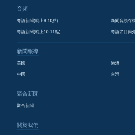
音頻
粵語新聞(晚上9-10點)
新聞音頻存
粵語新聞(晚上10-11點)
粵語節目簡
新聞報導
美國
港澳
中國
台灣
聚合新聞
聚合新聞
關於我們