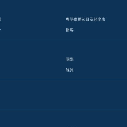
檔
粵語廣播節目及頻率表
介
播客
國際
經貿