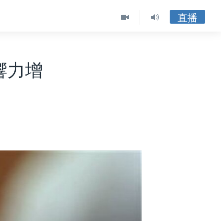
直播
響力增