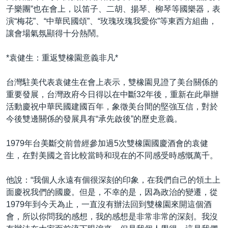
子樂團”也在會上，以笛子、二胡、揚琴、柳琴等國樂器，表
演“梅花”、“中華民國頌”、“玫瑰玫瑰我愛你”等東西方組曲，
讓會場氣氛顯得十分熱鬧。
*袁健生：重返雙橡園意義非凡*
台灣駐美代表袁健生在會上表示，雙橡園見證了美台關係的
重要發展，台灣政府今日得以在中斷32年後，重新在此舉辦
活動慶祝中華民國建國百年，象徵美台間的堅強互信，對於
今後雙邊關係的發展具有“承先啟後”的歷史意義。
1979年台美斷交前曾經參加過5次雙橡園國慶酒會的袁健
生，在對美國之音比較當時和現在的不同感受時感慨萬千。
他說：“我個人永遠有個很深刻的印象，在我們自己的領土上
面慶祝我們的國慶。但是，不幸的是，因為政治的變遷，從
1979年到今天為止，一直沒有辦法回到雙橡園來開這個酒
會，所以你問我的感想，我的感想是非常非常的深刻。我沒