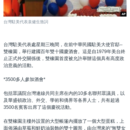
到
國際
檢
經貿
索
台灣駐美代表袁健生致詞
視頻
音頻
每日視頻新聞
台灣駐美代表處星期三晚間，在前中華民國駐美大使官邸--
VOA 60秒 (國際)
時事經緯
雙橡園，舉行建國百年雙十國慶酒會。這是自1979年美台終
國語
美國專訊
新聞音頻
止正式外交關係後，雙橡園首度被允許舉辦這個具有高度政
治意義的活動。
關注我們
視頻存檔
海外港人
YOUTUBE頻道
港人港心
*3500多人參加酒會*
美國透視
包括眾議院台灣連線共同主席在內的10多名聯邦眾議員，以
其他語言網站
建國史話
及華盛頓政治、外交、學術和僑界等各界人士，共有超過
3500名賓客出席了這個慶祝活動。
廣播節目表
在雙橡園主樓外設置的大型帳篷內擺放了一個大型蛋糕，上
面佈滿由草莓和鮮奶油裝飾的雙十圖形，由台灣來的“無雙女