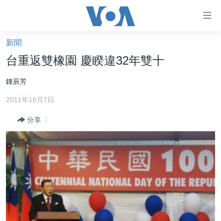
無
障
礙
新聞
主頁
鏈
台重返雙橡園 慶睽違32年雙十
接
美國大選2024
鍾辰芳
跳
港澳
轉
2011年10月7日
台灣
到
內
分享
美中關係
容
海外港人
跳
轉
新聞自由
到
揭謊頻道
導
航
美國
跳
中國
轉