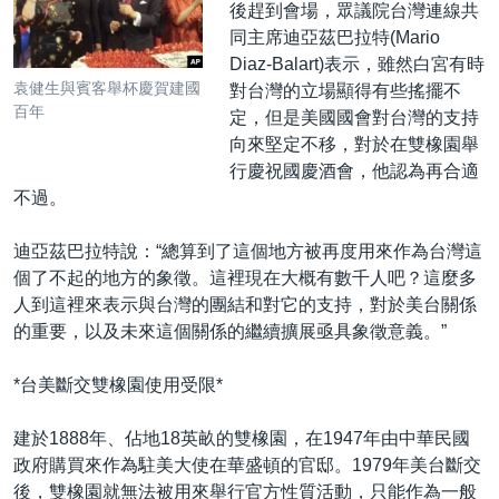
後趕到會場，眾議院台灣連線共
同主席迪亞茲巴拉特(Mario
Diaz-Balart)表示，雖然白宮有時
袁健生與賓客舉杯慶賀建國
對台灣的立場顯得有些搖擺不
百年
定，但是美國國會對台灣的支持
向來堅定不移，對於在雙橡園舉
行慶祝國慶酒會，他認為再合適
不過。
迪亞茲巴拉特說：“總算到了這個地方被再度用來作為台灣這
個了不起的地方的象徵。這裡現在大概有數千人吧？這麼多
人到這裡來表示與台灣的團結和對它的支持，對於美台關係
的重要，以及未來這個關係的繼續擴展亟具象徵意義。”
*台美斷交雙橡園使用受限*
建於1888年、佔地18英畝的雙橡園，在1947年由中華民國
政府購買來作為駐美大使在華盛頓的官邸。1979年美台斷交
後，雙橡園就無法被用來舉行官方性質活動，只能作為一般