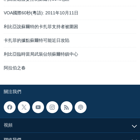
VOA國際60秒(粵語): 2011年10月11日
利比亞說蘇爾特的卡扎菲支持者被圍困
卡扎菲的據點蘇爾特可能近日攻陷
利比亞臨時當局武裝佔領蘇爾特鎮中心
阿拉伯之春
關注我們
視頻
聯絡我們