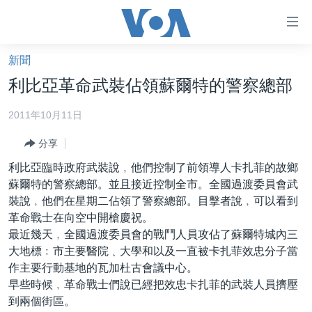
無
障
礙
新聞
主頁
鏈
利比亞革命武裝佔領蘇爾特的警察總部
接
美國大選2024
2011年10月11日
跳
港澳
轉
分享
台灣
到
利比亞臨時政府武裝說﹐他們控制了前領導人卡扎菲的故鄉
內
美中關係
蘇爾特的警察總部。並且接近控制全市。全國過渡委員會武
容
海外港人
裝說﹐他們在星期二佔領了警察總部。目擊者說﹐可以看到
跳
革命戰士在向空中開槍慶祝。
轉
新聞自由
最近幾天﹐全國過渡委員會的戰鬥人員攻佔了蘇爾特城內三
到
揭謊頻道
大地標﹕市主要醫院﹑大學和以及一直被卡扎菲效忠分子當
導
作主要行動基地的瓦加杜古會議中心。
航
美國
早些時候﹐革命戰士們說已經把效忠卡扎菲的武裝人員擠壓
跳
中國
到兩個街區。
轉