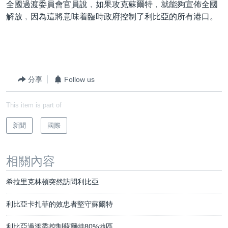
全國過渡委員會官員說﹐如果攻克蘇爾特﹐就能夠宣佈全國
到
國際
解放﹐因為這將意味着臨時政府控制了利比亞的所有港口。
檢
經貿
索
視頻
音頻
每日視頻新聞
分享
Follow us
VOA 60秒 (國際)
時事經緯
國語
美國專訊
新聞音頻
This item is part of
關注我們
視頻存檔
海外港人
新聞
國際
YOUTUBE頻道
港人港心
美國透視
相關內容
其他語言網站
建國史話
希拉里克林頓突然訪問利比亞
廣播節目表
利比亞卡扎菲的效忠者堅守蘇爾特
利比亞過渡委控制蘇爾特80%地區