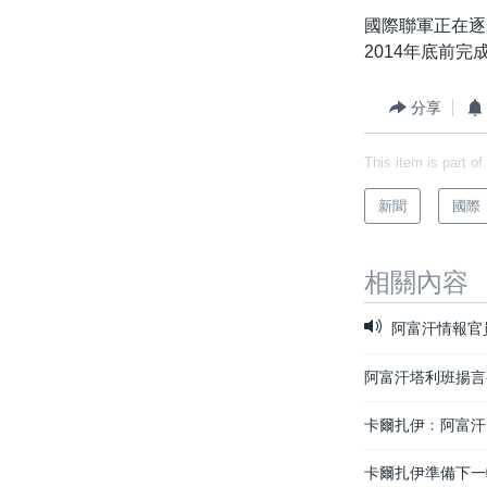
國際
到
國際聯軍正在逐
檢
經貿
2014年底前完
索
視頻
分享
音頻
每日視頻新聞
VOA 60秒 (國際)
時事經緯
This item is part of
美國專訊
新聞音頻
新聞
國際
視頻存檔
海外港人
相關內容
YOUTUBE頻道
港人港心
美國透視
阿富汗情報官
建國史話
阿富汗塔利班揚言
廣播節目表
卡爾扎伊﹕阿富汗
卡爾扎伊準備下一