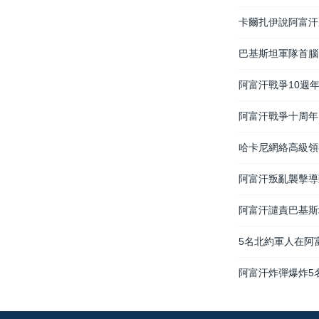
卡爾扎伊說阿富汗
巴基斯坦軍隊首腦
阿富汗戰爭10週
阿富汗戰爭十周年
哈卡尼網絡高級領
阿富汗叛亂襲擊導
阿富汗譴責巴基斯
5名北約軍人在阿
阿富汗炸彈爆炸5