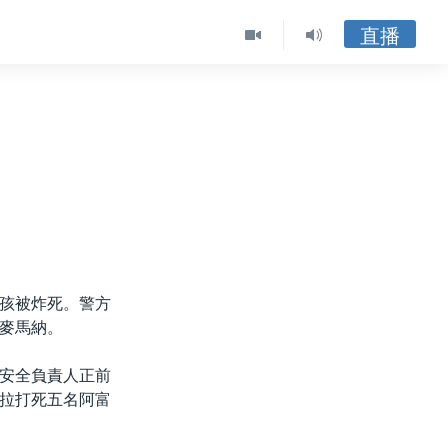
直播
孩被炸死。警方
麥馬納。
安全負責人正前
拉打死五名阿富