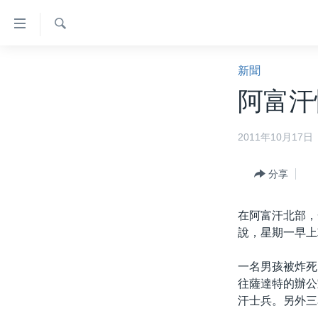
無
障
礙
檢
主頁
索
新聞
鏈
美國大選2024
阿富汗
接
港澳
跳
2011年10月17日
轉
台灣
到
美中關係
內
分享
容
海外港人
跳
在阿富汗北部，
新聞自由
轉
說，星期一早上
到
揭謊頻道
導
一名男孩被炸死
美國
航
往薩達特的辦公
跳
中國
汗士兵。另外三
轉