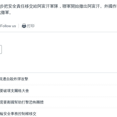
步把安全責任移交給阿富汗軍隊，聯軍開始撤出阿富汗。外國作
成撤軍。
Follow us
打印
員遭自殺炸彈攻擊
要破壞支爾格大會
需要鄰國幫助打擊恐怖團體
輪安全事務控制權移交