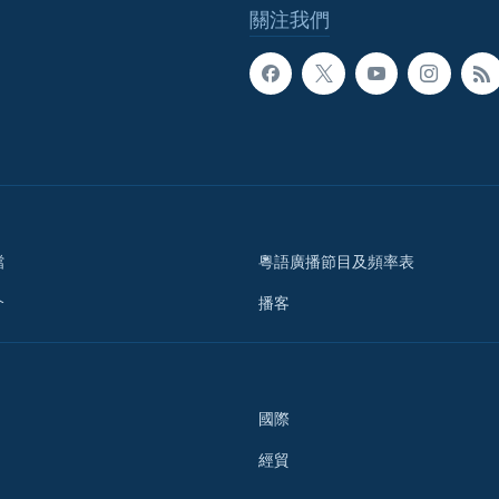
關注我們
檔
粵語廣播節目及頻率表
介
播客
國際
經貿