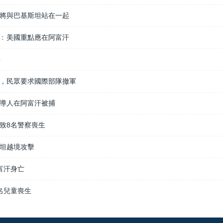
將與巴基斯坦站在一起
﹕美國重點應在阿富汗
年
，民眾要求國際部隊撤軍
導人在阿富汗被捕
致8名警察喪生
坦越境攻擊
富汗身亡
名兒童喪生