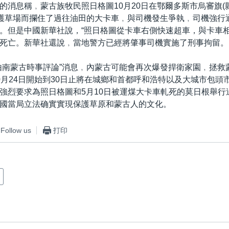
的消息稱﹐蒙古族牧民照日格圖10月20日在鄂爾多斯市烏審旗(
保護草場而攔住了過往油田的大卡車﹐與司機發生爭執﹐司機強行
。但是中國新華社說，“照日格圖從卡車右側快速超車，與卡車
死亡。新華社還說﹐當地警方已經將肇事司機實施了刑事拘留。
由南蒙古時事評論”消息﹐內蒙古可能會再次爆發捍衛家園﹐拯救
0月24日開始到30日止將在城鄉和首都呼和浩特以及大城市包頭
強烈要求為照日格圖和5月10日被運煤大卡車軋死的莫日根舉行
國當局立法确實實現保護草原和蒙古人的文化。
Follow us
打印