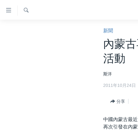
無
障
礙
檢
主頁
索
新聞
鏈
美國大選2024
內蒙古
接
港澳
跳
活動
轉
台灣
到
美中關係
斯洋
內
容
海外港人
2011年10月24日
跳
新聞自由
轉
分享
到
揭謊頻道
導
美國
航
中國內蒙古最近
跳
再次引發在內蒙
中國
轉