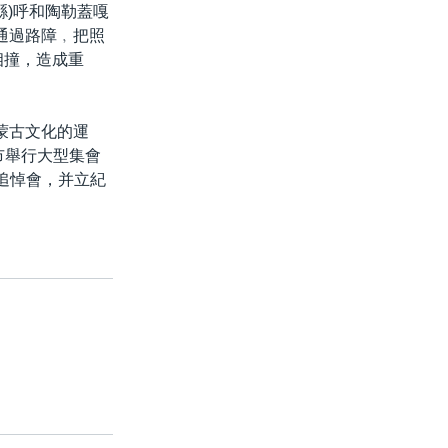
縣)呼和陶勒蓋嘎
通過路障﹐把照
相撞，造成重
蒙古文化的運
市舉行大型集會
追悼會，并立紀