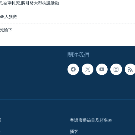
民被車軋死,將引發大型抗議活動
45人獲救
死輪下
關注我們
檔
粵語廣播節目及頻率表
介
播客