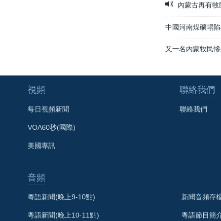
內蒙古再有牧
中國河南煤礦塌陷
又一名內蒙牧民慘
視頻
聯絡我們
每日視頻新聞
聯絡我們
VOA60秒(國際)
美國專訊
音頻
粵語新聞(晚上9-10點)
新聞音頻存
粵語新聞(晚上10-11點)
粵語節目簡