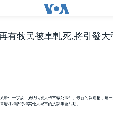
再有牧民被車軋死,將引發大
又發生一宗蒙古族牧民被大卡車碾死事件。最新的報道稱﹐這一
首府呼和浩特和其他大城市的抗議集會活動。