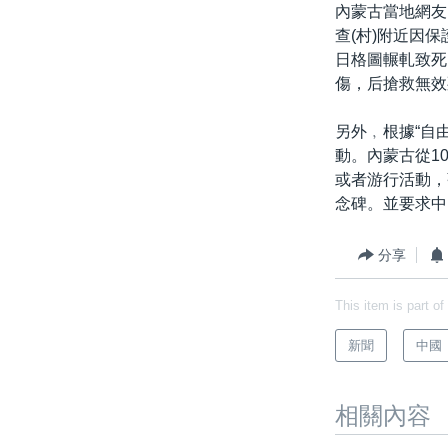
國際
到
內蒙古當地網友
檢
查(村)附近因
經貿
索
日格圖輾軋致死
視頻
傷，后搶救無效
音頻
每日視頻新聞
另外﹐根據“自
VOA 60秒 (國際)
時事經緯
動。內蒙古從1
或者游行活動，
美國專訊
新聞音頻
念碑。並要求中
視頻存檔
海外港人
分享
YOUTUBE頻道
港人港心
美國透視
This item is part of
建國史話
新聞
中國
廣播節目表
相關內容