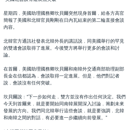
到
國際
檢
星期四﹐美國助理國務卿坎貝爾突然現身首爾﹐給各方高官
經貿
索
簡報了美國和北韓官員剛剛在日內瓦結束的第二輪直接會談
視頻
內容。
音頻
每日視頻新聞
北韓官方通訊社發表北韓外長的講話說﹐同美國舉行的罕見
VOA 60秒 (國際)
時事經緯
的雙邊會談取得了進展。今後雙方將舉行更多的會談和討
國語
論。
美國專訊
新聞音頻
關注我們
視頻存檔
海外港人
在首爾﹐美國助理國務卿坎貝爾和南韓外交通商部助理副部
長金在信都認為﹐會談取得一定進展。但是﹐他們對記者
YOUTUBE頻道
港人港心
說﹐會談沒有任何突破。
美國透視
其他語言網站
坎貝爾說﹕“下一步如何走﹐雙方並沒有作出任何決定。我們
建國史話
今天到首爾來﹐就是要開始同南韓展開深入討論﹐籌劃未來
廣播節目表
發展的方向。我們同北韓舉行這些會談﹐就是要強調﹐北韓
和南韓之間的對話﹐有必要進一步繼續向前發展。”