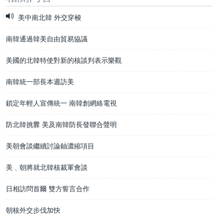
美中南北韓 外交穿梭
南韓通過韓美自由貿易協議
美國的北韓特使對新的核談判表示樂觀
南韓統一部長本週訪美
鎖定年輕人宣傳統一 南韓創網絡電視
防北韓挑釁 美及南韓防長發聯合聲明
美朝會談繼續討論鈾濃縮項目
美﹑朝將就北韓核裁軍會談
日相訪問首爾 雙方誓言合作
朝核外交步伐加快