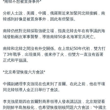
*南韓不想被置身事外*
分析人士說﹐美國﹑中國﹑俄羅斯近來加緊同北韓接觸﹐南
韓感到好像是被置身事外﹐因此有些緊張。
南韓仍然對北韓採取強硬立場﹐指責北韓去年在有爭議的海
域發動兩次軍事襲擊﹐導致南韓50多名海軍官兵死亡。
南韓和北韓之間沒有外交關係。在上世紀50年代初﹐雙方打
了3年戰爭﹐出現僵局﹐後來停了火﹐但雙方一直沒有簽署
正式和平協議。
*北京希望恢復六方會談*
中國副總理李克強現在也來到了首爾。在此之前﹐他在平壤
同北韓領導人金正日舉行了會談。
李克強星期四在首爾對商界領導人發表講話說﹐北京期望看
到朝鮮半島無核化﹐也希望恢復朝核問題六方會談﹕“中國主