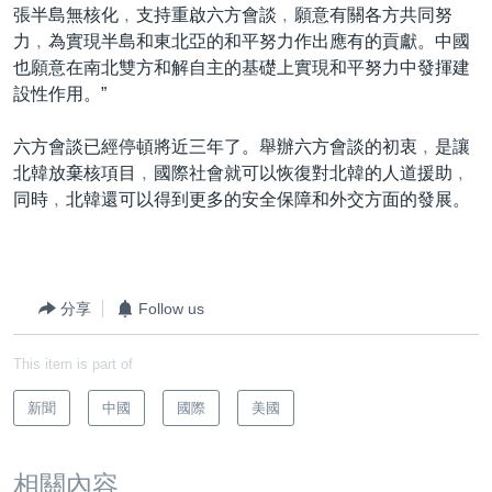
張半島無核化﹐支持重啟六方會談﹐願意有關各方共同努
力﹐為實現半島和東北亞的和平努力作出應有的貢獻。中國
也願意在南北雙方和解自主的基礎上實現和平努力中發揮建
設性作用。”
六方會談已經停頓將近三年了。舉辦六方會談的初衷﹐是讓
北韓放棄核項目﹐國際社會就可以恢復對北韓的人道援助﹐
同時﹐北韓還可以得到更多的安全保障和外交方面的發展。
分享
Follow us
This item is part of
新聞
中國
國際
美國
相關內容