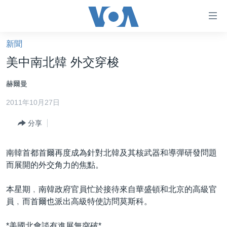
無
障
礙
新聞
主頁
鏈
美中南北韓 外交穿梭
接
美國大選2024
赫爾曼
跳
港澳
轉
2011年10月27日
台灣
到
內
分享
美中關係
容
海外港人
跳
南韓首都首爾再度成為針對北韓及其核武器和導彈研發問題
轉
新聞自由
而展開的外交角力的焦點。
到
揭謊頻道
導
本星期﹐南韓政府官員忙於接待來自華盛頓和北京的高級官
航
美國
員﹐而首爾也派出高級特使訪問莫斯科。
跳
中國
轉
*美國北會談有進展無突破*