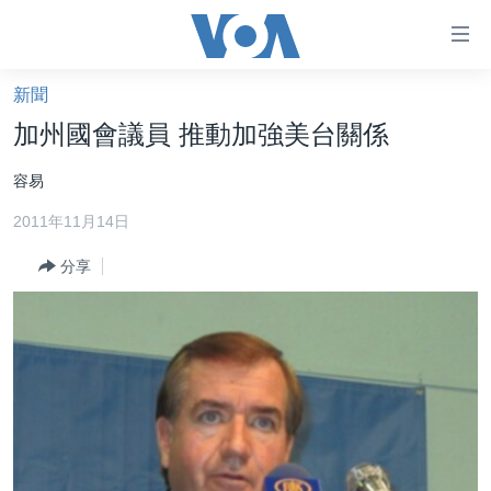
無
障
礙
新聞
主頁
鏈
加州國會議員 推動加強美台關係
接
美國大選2024
容易
跳
港澳
轉
2011年11月14日
台灣
到
內
分享
美中關係
容
海外港人
跳
轉
新聞自由
到
揭謊頻道
導
航
美國
跳
中國
轉