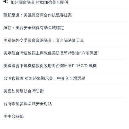
加州國會議員 推動加強美台關係
隱私憂慮﹕美議員官商合作抗黑客提案
羅茲：美台安全關係有助區域穩定
美眾院外交委員會資深議員﹕棄台論過於天真
美眾院台灣連線四主席敦促美防長堅持對台“六項保證”
美國國會下屬機構敦促政府向台灣出售F-16C/D 戰機
台灣官員說 並無跡象顯示美﹑中介入台灣選舉
美國如何幫助台灣防衛
台灣希望參與區域安全對話
美中台關係