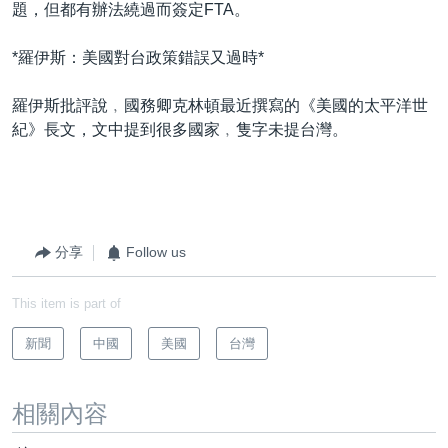
題，但都有辦法繞過而簽定FTA。
*羅伊斯：美國對台政策錯誤又過時*
羅伊斯批評說﹐國務卿克林頓最近撰寫的《美國的太平洋世
紀》長文，文中提到很多國家﹐隻字未提台灣。
分享
Follow us
This item is part of
新聞
中國
美國
台灣
相關內容