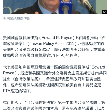
到
國際
檢
經貿
索
美國眾議員羅伊斯
視頻
音頻
每日視頻新聞
美國國會議員羅伊斯 ( Edward R. Royce )正在國會推動《台
VOA 60秒 (國際)
時事經緯
灣政策法案》 ( Taiwan Policy Act of 2011 )，他認為現在的
國語
美國專訊
新聞音頻
美國對台政策既過時又錯誤，應設法加強美台關係，並重新
啟動與台灣簽署自由貿易協定( FTA )的程序。
關注我們
視頻存檔
海外港人
YOUTUBE頻道
港人港心
代表美國加利福尼亞州第四十區的國會議員羅伊斯( Edward
Royce )，最近和美國眾議會外交委員會主席羅斯雷提南共同
美國透視
提出《台灣政策法案》，希望促請奧巴馬政府加強美台關
其他語言網站
建國史話
係，也希望這個法案能敦促國務院重啟美台自由貿易協定
FTA簽定的程序。
廣播節目表
羅伊斯說：〝《台灣政策法案》第一要加強台灣的國防，第
二讓台灣官員往返美國更加容易，還有免簽證的議題，以及