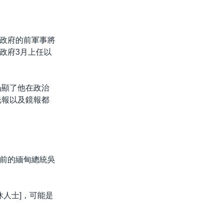
政府的前軍事將
政府3月上任以
凸顯了他在政治
光報以及鏡報都
前的緬甸總統吳
休人士]，可能是