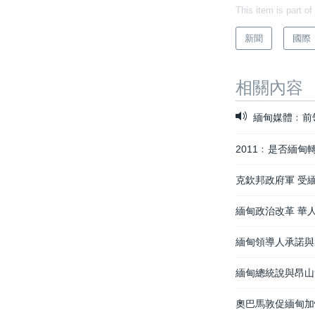
This item is part of
新聞
國際
相關內容
緬甸媒體﹕前
2011﹕是否緬甸
克欽邦政府軍 受
緬甸政治改革 華
緬甸領導人承諾與
緬甸總統說與昂山
奧巴馬敦促緬甸加