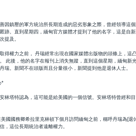
善因鎮壓的軍方統治所長期造成的惡劣形象之際，曾經領導這個
匿跡。直到星期四，緬甸官方媒體才提到了他的名字，這是自新
次提及。
取得權力之前， 丹瑞經常出現在國家媒體出版物的頭條上，這
。 此後，他的名字在報刊上消失無蹤，直到這個星期，緬甸新
丹瑞。新聞不在頭版而且分量很小，新聞提到他是退休人士。
*
安林塔特認為，這可能是給美國的一個信號。安林塔特曾經和目
在美國國務卿希拉里克林頓下個月訪問緬甸之前，稱呼丹瑞為[退
信，這位長期統治者遠離權力。