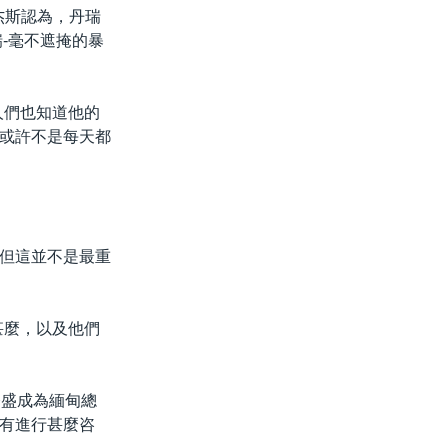
杰斯認為，丹瑞
-毫不遮掩的暴
人們也知道他的
或許不是每天都
但這並不是最重
甚麼，以及他們
登盛成為緬甸總
有進行甚麼咨