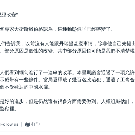
已經改變*
甸專家大衛斯滕伯格認為，這種動態似乎已經轉變了。
人們告訴我，以前沒有人能跟丹瑞提甚麼事情，除非他自己先提
。部分原因是個性的改變。其中部分原因也可能是我們不清楚權
人們看到緬甸進行了一連串的改革。本星期議會通過了一項允許
示威帶有一些條件。當局還釋放了幾百名政治犯，通過了工會合
個不受歡迎的中國水壩。
是好的進步，但是仍然還有很多方面需要做到。人權組織估計，
監獄裡。
Follow us
打印