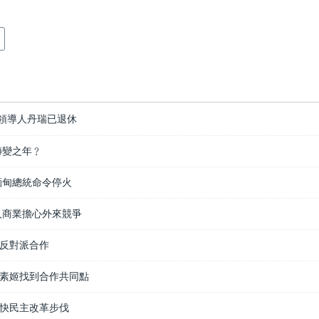
領導人丹瑞已退休
轉變之年﹖
緬甸總統命令停火
人商業擔心外來競爭
反對派合作
素姬找到合作共同點
快民主改革步伐