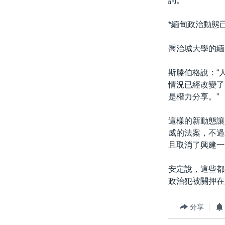
詢。
*緬甸政治動態
喬治城大學的緬
斯滕伯格說：“
情況已經改變了
是權力分享。”
這樣的新動態讓
威的法案，不過
且取消了興建一
安定說，這些都
政治犯被關押在
分享