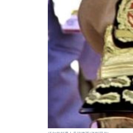
國際
到
檢
經貿
索
視頻
音頻
每日視頻新聞
VOA 60秒 (國際)
時事經緯
美國專訊
新聞音頻
視頻存檔
海外港人
YOUTUBE頻道
港人港心
美國透視
建國史話
廣播節目表