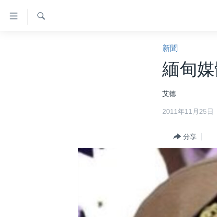
無
障
礙
檢
主頁
索
新聞
鏈
美國大選2024
緬甸媒
接
港澳
跳
艾德
轉
台灣
到
2011年11月25日
美中關係
內
容
海外港人
分享
跳
新聞自由
轉
到
揭謊頻道
導
美國
航
跳
中國
轉