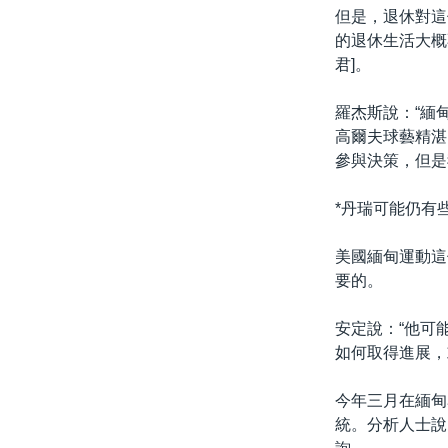
但是，退休對這
的退休生活大概
君]。
羅杰斯說：“緬
高爾夫球藝精湛
參與決策，但是
*丹瑞可能仍有
美國緬甸運動這
要的。
安定說：“他可
如何取得進展，
今年三月在緬甸
統。分析人士說