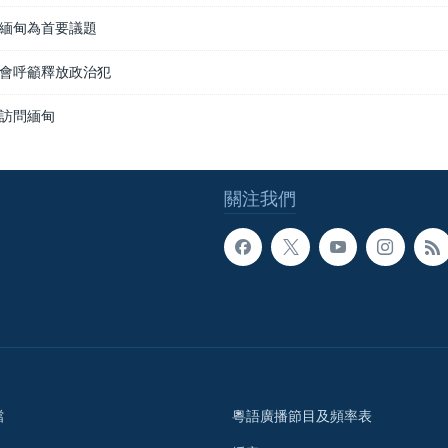
緬甸為首要議題
會呼籲釋放政治犯
訪問緬甸
關注我們
檔
粵語廣播節目及頻率表