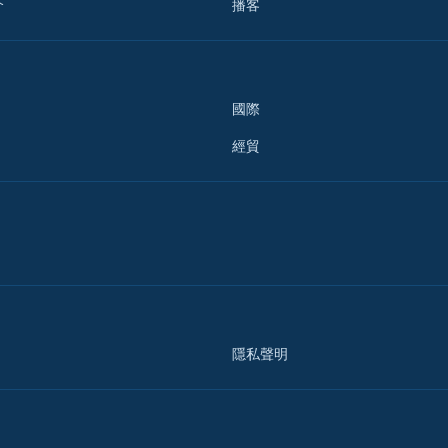
介
播客
國際
經貿
隱私聲明