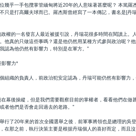
位幾乎一手包攬掌管緬甸將近20年的人意味著甚麼呢？ 本篤羅
不只是打高爾夫球而已。羅杰斯曾經寫了一本傳記，書名是[丹瑞
甸政權的一名發言人最近被援引說，丹瑞花很多時間在閱讀上。
。他真的只做這些事嗎？還是他仍然用某種方式參與政治呢？他
我認為他仍然有影響力，特別是在軍方。”
些影響力*
個組織的負責人，前政治犯安定認為，丹瑞可能仍然有影響力，
能在幕後操縱，但是我們需要觀察目前的掌權者，看看他們在做
或者他們是否會走回過去的老路。”
舉行了20年來的首次全國選舉之後﹐前軍事將領也是總理的吳
，在那之前，執行決策主要是根据丹瑞個人的喜好而定，而且沒