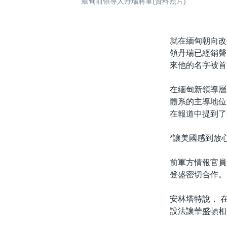
緬甸前領導人丹瑞將軍(資料照片)
就在緬甸朝向改
領丹瑞已經銷聲
來他的名字被首
在緬甸新領導層
體系的主導地位
在報道中提到了
*讓美國感到放心
前軍方情報官員
登盛密切合作。
安林塔特說， 
設法讓華盛頓相