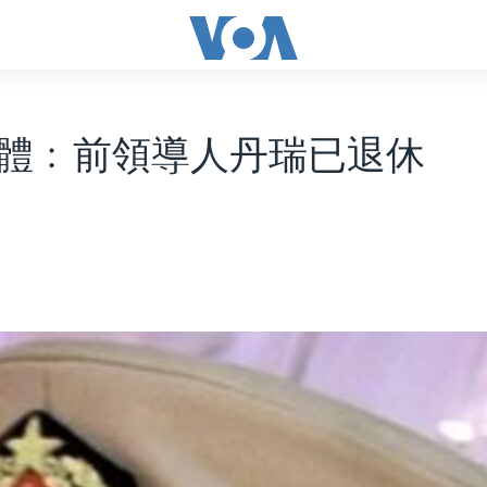
體﹕前領導人丹瑞已退休