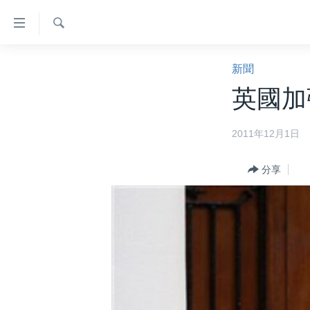
無
障
礙
檢
主頁
索
新聞
鏈
美國大選2024
英國加
接
港澳
跳
2011年12月1日
轉
台灣
到
美中關係
內
分享
容
海外港人
跳
新聞自由
轉
到
揭謊頻道
導
美國
航
跳
中國
轉