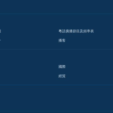
檔
粵語廣播節目及頻率表
介
播客
國際
經貿