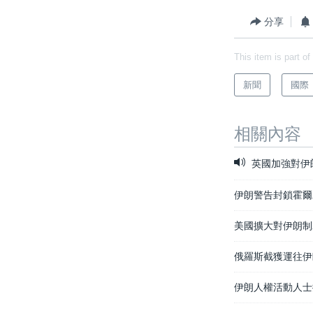
分享
This item is part of
新聞
國際
相關內容
英國加強對伊
伊朗警告封鎖霍爾
美國擴大對伊朗制
俄羅斯截獲運往伊
伊朗人權活動人士