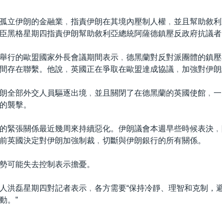
孤立伊朗的金融業﹐指責伊朗在其境內壓制人權﹐並且幫助敘利
臣黑格星期四指責伊朗幫助敘利亞總統阿薩德鎮壓反政府抗議者
舉行的歐盟國家外長會議期間表示﹐德黑蘭對反對派團體的鎮壓
間存在聯繫。他說﹐英國正在爭取在歐盟達成協議﹐加強對伊朗
朗全部外交人員驅逐出境﹐並且關閉了在德黑蘭的英國使館﹐一
的襲擊。
的緊張關係最近幾周來持續惡化。伊朗議會本週早些時候表決﹐
前英國決定對伊朗加強制裁﹐切斷與伊朗銀行的所有關係。
勢可能失去控制表示擔憂。
人洪磊星期四對記者表示﹐各方需要“保持冷靜、理智和克制，
動。”