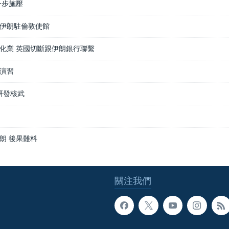
一步施壓
伊朗駐倫敦使館
化業 英國切斷跟伊朗銀行聯繫
演習
朗研發核武
朗 後果難料
關注我們