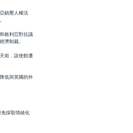
亞鎮壓人權活
。
和敘利亞對抗議
經濟制裁。
天前﹐該使館遭
降低與英國的外
避免採取情緒化