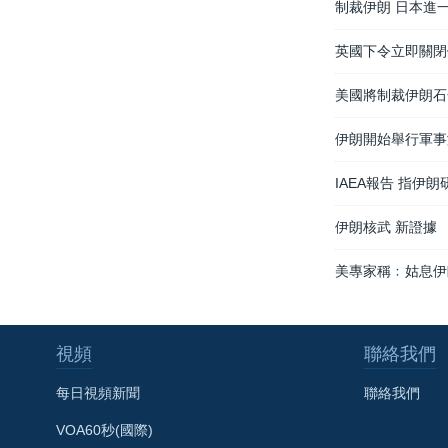
制裁伊朗 日本進
英國下令立即關閉
美國將制裁伊朗石
伊朗開始舉行軍事
IAEA報告 指伊
伊朗核武 新證據
美專家稱﹕姑息伊
視頻
聯絡我們
每日視頻新聞
聯絡我們
VOA60秒(國際)