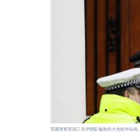
國際
到
檢
經貿
索
視頻
音頻
每日視頻新聞
VOA 60秒 (國際)
時事經緯
美國專訊
新聞音頻
視頻存檔
海外港人
YOUTUBE頻道
港人港心
美國透視
建國史話
廣播節目表
英國警察星期三在伊朗駐倫敦的大使館外站崗