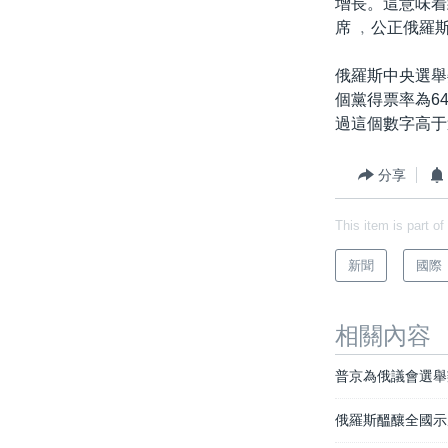
增長。這意味着
席 ﹐公正俄羅
俄羅斯中央選舉
個黨得票率為6
過這個數字高于
分享
This item is part of
新聞
國際
相關內容
普京為俄議會選舉
俄羅斯醞釀全國示