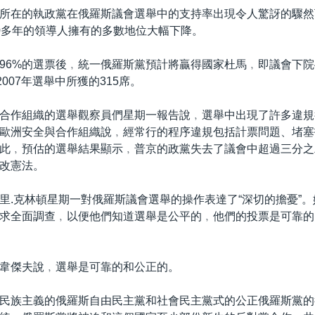
所在的執政黨在俄羅斯議會選舉中的支持率出現令人驚訝的驟然
0多年的領導人擁有的多數地位大幅下降。
96%的選票後﹐統一俄羅斯黨預計將贏得國家杜馬﹐即議會下院4
2007年選舉中所獲的315席。
合作組織的選舉觀察員們星期一報告說﹐選舉中出現了許多違規
歐洲安全與合作組織說﹐經常行的程序違規包括計票問題、堵塞
此﹐預估的選舉結果顯示﹐普京的政黨失去了議會中超過三分之
改憲法。
里.克林頓星期一對俄羅斯議會選舉的操作表達了“深切的擔憂”
求全面調查﹐以便他們知道選舉是公平的﹐他們的投票是可靠的
韋傑夫說﹐選舉是可靠的和公正的。
民族主義的俄羅斯自由民主黨和社會民主黨式的公正俄羅斯黨的