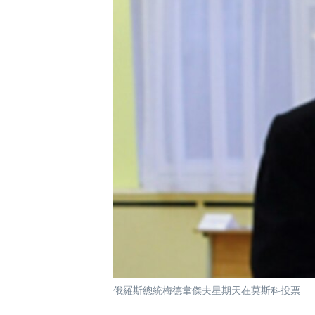
國際
到
檢
經貿
索
視頻
音頻
每日視頻新聞
VOA 60秒 (國際)
時事經緯
美國專訊
新聞音頻
視頻存檔
海外港人
YOUTUBE頻道
港人港心
美國透視
建國史話
廣播節目表
俄羅斯總統梅德韋傑夫星期天在莫斯科投票