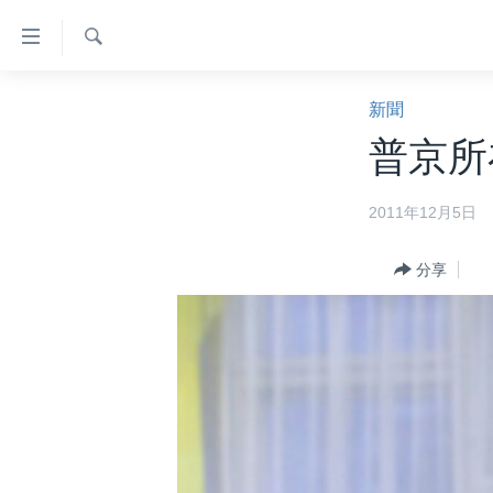
無
障
礙
檢
主頁
索
新聞
鏈
美國大選2024
普京所
接
港澳
跳
2011年12月5日
轉
台灣
到
美中關係
內
分享
容
海外港人
跳
新聞自由
轉
到
揭謊頻道
導
美國
航
跳
中國
轉