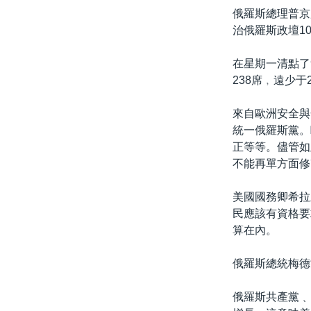
俄羅斯總理普京
治俄羅斯政壇1
在星期一清點了
238席﹐遠少于
來自歐洲安全與
統一俄羅斯黨。
正等等。儘管如
不能再單方面修
美國國務卿希拉
民應該有資格要
算在內。
俄羅斯總統梅德
俄羅斯共產黨﹑