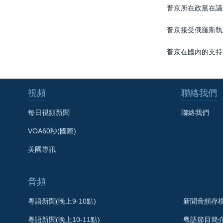
普京所在政黨在議
普京接受俄羅斯執
普京在國內的支持
視頻
聯絡我們
每日視頻新聞
聯絡我們
VOA60秒(國際)
美國專訊
音頻
粵語新聞(晚上9-10點)
新聞音頻存
粵語新聞(晚上10-11點)
粵語節目簡