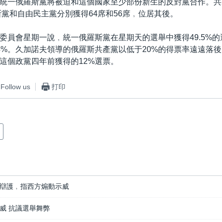
統一俄羅斯黨將被迫和這個國家至少部份新生的反對黨合作。共
斯黨和自由民主黨分別獲得64席和56席﹐位居其後。
委員會星期一說﹐統一俄羅斯黨在星期天的選舉中獲得49.5%的選
4%。久加諾夫領導的俄羅斯共產黨以低于20%的得票率遠遠落
這個政黨四年前獲得的12%選票。
Follow us
打印
辯護﹐指西方煽動示威
威 抗議選舉舞弊