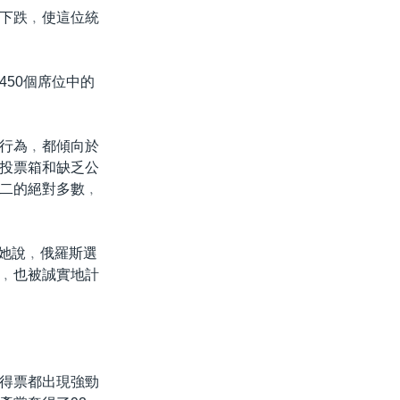
下跌﹐使這位統
50個席位中的
行為﹐都傾向於
投票箱和缺乏公
二的絕對多數﹐
。她說﹐俄羅斯選
﹐也被誠實地計
得票都出現強勁