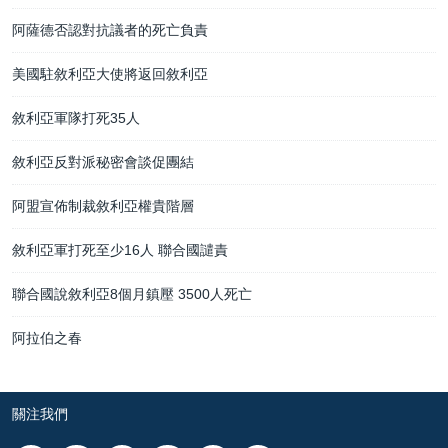
阿薩德否認對抗議者的死亡負責
美國駐敘利亞大使將返回敘利亞
敘利亞軍隊打死35人
敘利亞反對派秘密會談促團結
阿盟宣佈制裁敘利亞權貴階層
敘利亞軍打死至少16人 聯合國譴責
聯合國說敘利亞8個月鎮壓 3500人死亡
阿拉伯之春
關注我們