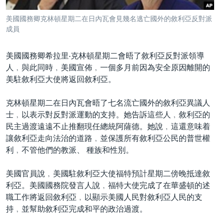
到
國際
檢
美國國務卿克林頓星期二在日內瓦會見幾名逃亡國外的敘利亞反對派
經貿
索
成員
視頻
美國國務卿希拉里‧克林頓星期二會晤了敘利亞反對派領導
音頻
每日視頻新聞
人﹐與此同時﹐美國宣佈﹐一個多月前因為安全原因離開的
美駐敘利亞大使將返回敘利亞。
VOA 60秒 (國際)
時事經緯
國語
美國專訊
新聞音頻
克林頓星期二在日內瓦會晤了七名流亡國外的敘利亞異議人
關注我們
士﹐以表示對反對派運動的支持。她告訴這些人﹐敘利亞的
視頻存檔
海外港人
民主過渡遠遠不止推翻現任總統阿薩德。她說﹐這還意味着
YOUTUBE頻道
港人港心
讓敘利亞走向法治的道路﹐並保護所有敘利亞公民的普世權
利﹐不管他們的教派、 種族和性別。
美國透視
其他語言網站
建國史話
美國官員說﹐美國駐敘利亞大使福特預計星期二傍晚抵達敘
利亞。美國國務院發言人說﹐福特大使完成了在華盛頓的述
廣播節目表
職工作將返回敘利亞﹐以顯示美國人民對敘利亞人民的支
持﹐並幫助敘利亞完成和平的政治過渡。