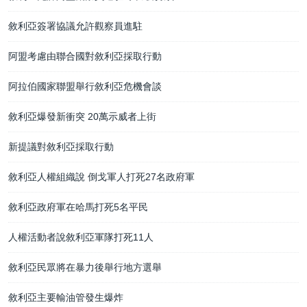
敘利亞簽署協議允許觀察員進駐
阿盟考慮由聯合國對敘利亞採取行動
阿拉伯國家聯盟舉行敘利亞危機會談
敘利亞爆發新衝突 20萬示威者上街
新提議對敘利亞採取行動
敘利亞人權組織說 倒戈軍人打死27名政府軍
敘利亞政府軍在哈馬打死5名平民
人權活動者說敘利亞軍隊打死11人
敘利亞民眾將在暴力後舉行地方選舉
敘利亞主要輸油管發生爆炸