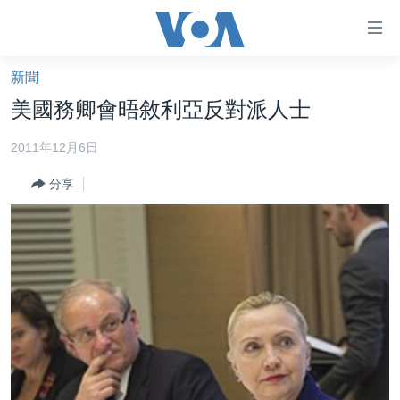
無
障
礙
新聞
主頁
鏈
美國務卿會晤敘利亞反對派人士
接
美國大選2024
2011年12月6日
跳
港澳
轉
分享
台灣
到
內
美中關係
容
海外港人
跳
轉
新聞自由
到
揭謊頻道
導
航
美國
跳
中國
轉