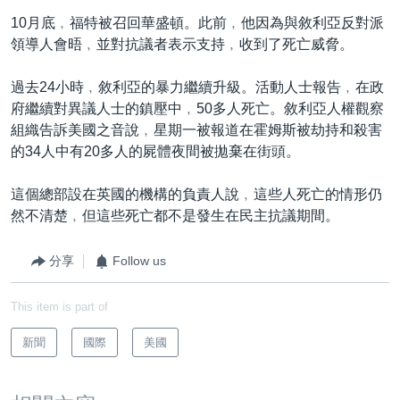
10月底﹐福特被召回華盛頓。此前﹐他因為與敘利亞反對派
領導人會晤﹐並對抗議者表示支持﹐收到了死亡威脅。
過去24小時﹐敘利亞的暴力繼續升級。活動人士報告﹐在政
府繼續對異議人士的鎮壓中﹐50多人死亡。敘利亞人權觀察
組織告訴美國之音說﹐星期一被報道在霍姆斯被劫持和殺害
的34人中有20多人的屍體夜間被拋棄在街頭。
這個總部設在英國的機構的負責人說﹐這些人死亡的情形仍
然不清楚﹐但這些死亡都不是發生在民主抗議期間。
分享
Follow us
This item is part of
新聞
國際
美國