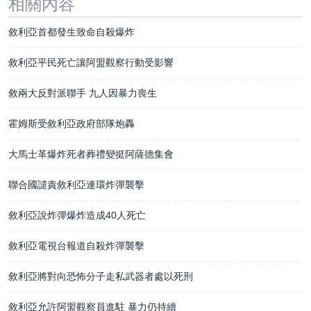
相關內容
敘利亞首都發生致命自殺爆炸
敘利亞平民死亡讓阿盟觀察行動受影響
敘兩大反對派聯手 九人因暴力喪生
霍姆斯受敘利亞政府部隊炮轟
大馬士革爆炸死者葬禮變挺阿薩德集會
聯合國譴責敘利亞連環炸彈襲擊
敘利亞說炸彈爆炸造成40人死亡
敘利亞電視台報道自殺炸彈襲擊
敘利亞將對向恐怖分子走私武器者處以死刑
敘利亞允許阿盟觀察員進駐 暴力仍持續