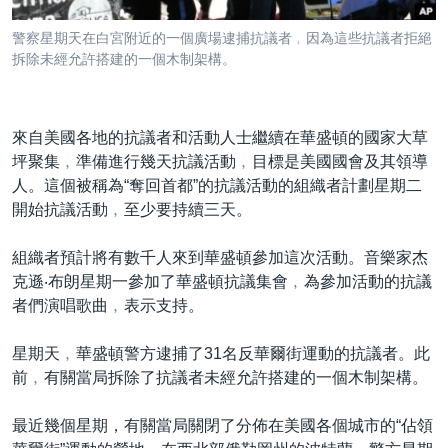
到
國際
檢
警察星期天在白宮附近的一個廣場逮捕抗議者﹐因為這些抗議者拒絕
經貿
索
拆除未經允許搭建的一個木制架構。
視頻
音頻
每日視頻新聞
來自美國各地的抗議者和活動人士繼續在華盛頓的國家大草
坪聚集﹐準備進行幾天抗議活動﹐目標是美國國會及其領導
VOA 60秒 (國際)
時事經緯
國語
人。這個被稱為“奪回首都”的抗議活動的組織者計劃星期二
美國專訊
新聞音頻
開始抗議活動﹐至少要持續三天。
關注我們
視頻存檔
海外港人
組織者預計將有數千人來到華盛頓參加這次活動。音樂家杰
YOUTUBE頻道
港人港心
克遜‧布朗星期一參加了華盛頓抗議集會﹐為參加活動的抗議
者們演唱歌曲﹐表示支持。
美國透視
其他語言網站
建國史話
星期天﹐華盛頓警方逮捕了31名反華爾街運動的抗議者。此
前﹐有關當局拆除了抗議者未經允許搭建的一個木制架構。
廣播節目表
最近幾個星期，有關當局關閉了分佈在美國各個城市的“佔領