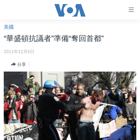
無
障
礙
美國
主頁
鏈
“華盛頓抗議者”準備“奪回首都”
接
美國大選2024
2011年12月6日
跳
港澳
轉
分享
台灣
到
內
美中關係
容
海外港人
跳
轉
新聞自由
到
揭謊頻道
導
航
美國
跳
中國
轉