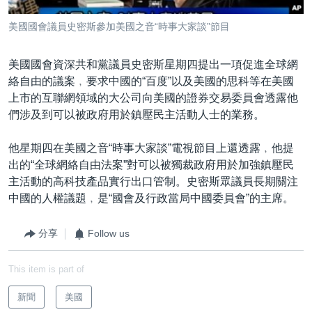
到
國際
檢
美國國會議員史密斯參加美國之音“時事大家談”節目
經貿
索
視頻
美國國會資深共和黨議員史密斯星期四提出一項促進全球網
絡自由的議案﹐要求中國的“百度”以及美國的思科等在美國
音頻
每日視頻新聞
上市的互聯網領域的大公司向美國的證券交易委員會透露他
VOA 60秒 (國際)
時事經緯
們涉及到可以被政府用於鎮壓民主活動人士的業務。
國語
美國專訊
新聞音頻
他星期四在美國之音“時事大家談”電視節目上還透露﹐他提
關注我們
視頻存檔
海外港人
出的“全球網絡自由法案”對可以被獨裁政府用於加強鎮壓民
主活動的高科技產品實行出口管制。史密斯眾議員長期關注
YOUTUBE頻道
港人港心
中國的人權議題﹐是“國會及行政當局中國委員會”的主席。
美國透視
其他語言網站
分享
Follow us
建國史話
廣播節目表
This item is part of
新聞
美國