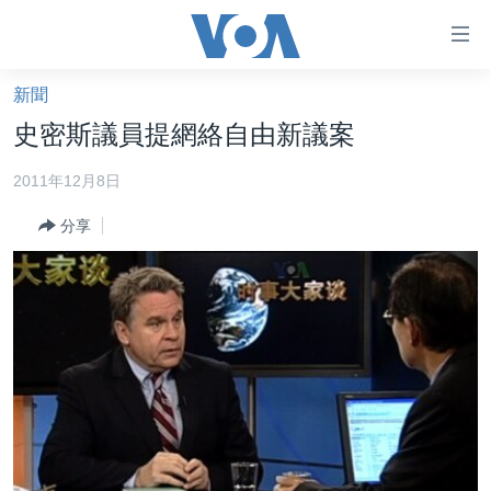
無
障
礙
新聞
主頁
鏈
史密斯議員提網絡自由新議案
接
美國大選2024
2011年12月8日
跳
港澳
轉
分享
台灣
到
內
美中關係
容
海外港人
跳
轉
新聞自由
到
揭謊頻道
導
航
美國
跳
中國
轉