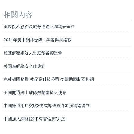
相關內容
美眾院不顧否決威脅通過互聯網安全法
2011年美中網絡交鋒 - 黑客與網絡戰
維基解密嫌疑人出庭預審聽證會
美國為網絡安全作典範
克林頓國務卿 敦促高科技公司 勿幫助壓制互聯網
美國開通網上駐德黑蘭虛擬大使館
中國微博用戶突破3億或導致政府加強網絡管制
中國加大網絡控制“有害信息”力度