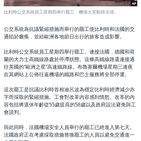
到
國際
檢
比利時公交系統員工星期四舉行罷工﹐機場大堂顯得冷清。
經貿
索
視頻
公交系統為抗議緊縮措施而舉行的罷工使比利時和法國的交
通陷於癱瘓﹐並給歐洲各地節日出行的旅客造成影響。
音頻
每日視頻新聞
VOA 60秒 (國際)
時事經緯
比利時公交系統員工星期四舉行罷工。連接法國﹑德國和荷
國語
蘭的大力士高鐵線路處於停滯狀態。這條高鐵線路還連接通
美國專訊
新聞音頻
往英國的“歐洲之星”高速鐵路線。布魯塞爾機場星期三連夜
關注我們
視頻存檔
海外港人
在其網站上公佈往返機場的鐵路和巴士服務將全部停運。
YOUTUBE頻道
港人港心
這次罷工是抗議比利時首相迪呂波為穩定比利時經濟減少赤
美國透視
字而採取的緊縮措施。工會對改革內容感到憤怒。改革的內
其他語言網站
容包括將退休年齡從55歲提高的58歲以及政府設法避免與工
建國史話
會談判。
廣播節目表
與此同時﹐法國機場安全人員舉行的罷工已經進入第七天。
法國政府正在考慮採取措施替換罷工的人員以避免交通進一