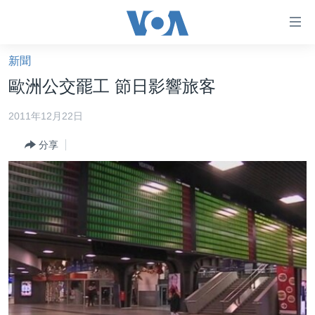
無
障
礙
新聞
主頁
鏈
歐洲公交罷工 節日影響旅客
接
美國大選2024
2011年12月22日
跳
港澳
轉
分享
台灣
到
內
美中關係
容
海外港人
跳
轉
新聞自由
到
揭謊頻道
導
航
美國
跳
中國
轉