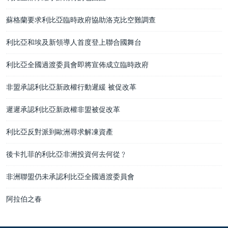
蘇格蘭要求利比亞臨時政府協助洛克比空難調查
利比亞和埃及新領導人首度登上聯合國舞台
利比亞全國過渡委員會即將宣佈成立臨時政府
非盟承認利比亞新政權行動遲緩 被促改革
遲遲承認利比亞新政權非盟被促改革
利比亞反對派到歐洲尋求解凍資產
後卡扎菲的利比亞非洲投資何去何從﹖
非洲聯盟仍未承認利比亞全國過渡委員會
阿拉伯之春