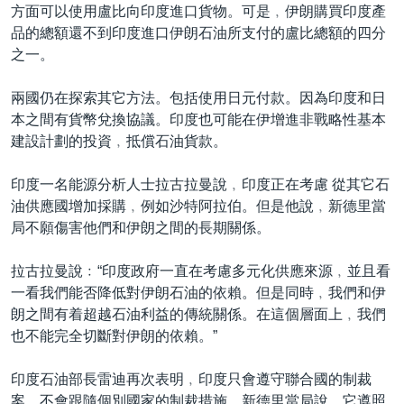
方面可以使用盧比向印度進口貨物。可是﹐伊朗購買印度產
品的總額還不到印度進口伊朗石油所支付的盧比總額的四分
之一。
兩國仍在探索其它方法。包括使用日元付款。因為印度和日
本之間有貨幣兌換協議。印度也可能在伊增進非戰略性基本
建設計劃的投資﹐抵償石油貨款。
印度一名能源分析人士拉古拉曼說﹐印度正在考慮 從其它石
油供應國增加採購﹐例如沙特阿拉伯。但是他說﹐新德里當
局不願傷害他們和伊朗之間的長期關係。
拉古拉曼說﹕“印度政府一直在考慮多元化供應來源﹐並且看
一看我們能否降低對伊朗石油的依賴。但是同時﹐我們和伊
朗之間有着超越石油利益的傳統關係。在這個層面上﹐我們
也不能完全切斷對伊朗的依賴。”
印度石油部長雷迪再次表明﹐印度只會遵守聯合國的制裁
案﹐不會跟隨個別國家的制裁措施。新德里當局說﹐它遵照