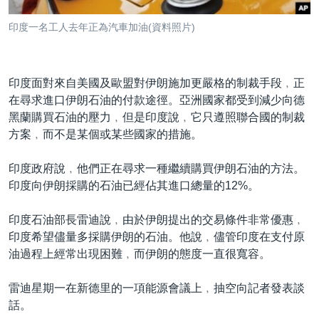
到
國際
檢
印度一名工人去年正為汽車加油(資料照片)
經貿
索
視頻
印度面對來自美國及歐盟對伊朗施加更嚴格的制裁手段﹐正
音頻
每日視頻新聞
在尋求進口伊朗石油的付款途徑。亞洲國家都受到減少向德
VOA 60秒 (國際)
時事經緯
黑蘭購買石油的壓力﹐但是印度說﹐它只遵照聯合國的制裁
國語
方案﹐而不是某個或某些國家的措施。
美國專訊
新聞音頻
關注我們
視頻存檔
海外港人
印度政府說﹐他們正在尋求一種繼續購買伊朗石油的方法。
印度向伊朗採購的石油已經佔其進口總量的12%。
YOUTUBE頻道
港人港心
美國透視
印度石油部長雷迪說﹐由於伊朗提出的交易條件非常優惠﹐
其他語言網站
印度希望儘量多採購伊朗的石油。他說﹐儘管印度在支付原
建國史話
油過程上經常出現困難﹐而伊朗的態度一直很寬容。
廣播節目表
雷迪星期一在新德里的一項能源會議上﹐抽空向記者發表談
話。