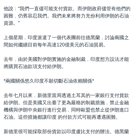
他說﹕“我們一直儘可能支付貨款。而伊朗政府儘管有他們的
困難﹐仍舊容忍我們。我們未來將努力充份利用伊朗的石油
資源。”
上個星期﹐印度派遣了一個代表團前往德黑蘭﹐討論兩國之
間如何繼續目前每年高達120億美元的石油貿易。
去年﹐由於美國對伊朗實施的金融制裁﹐印度想方設法才能
將購買石油款項支付給伊朗。
*兩國關係悠久印度不願切斷石油依賴關係*
去年七月以來﹐新德里當局透過土耳其的一家銀行支付貨款
給伊朗。但是美國又出臺了更為嚴格的制裁措施﹐禁止金融
機構與伊朗中央銀行進行交易﹐同時歐盟也禁止從伊朗進口
石油。這些措施都讓印度 的付款方式可能再遭遇困難。
新德里很可能採取部份貨款以印度盧比支付的辦法。德黑蘭