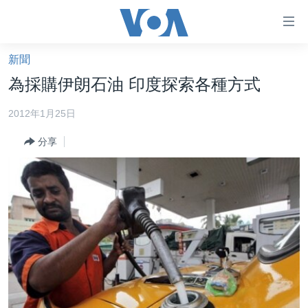
無
障
礙
新聞
主頁
鏈
為採購伊朗石油 印度探索各種方式
接
美國大選2024
2012年1月25日
跳
港澳
轉
分享
台灣
到
內
美中關係
容
海外港人
跳
轉
新聞自由
到
揭謊頻道
導
航
美國
跳
中國
轉