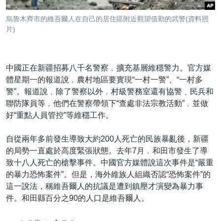
到
國際
檢
烏魯木齊市的維吾爾人在自己的居住區附近觀望值勤的武警(資料照
經貿
索
片)
視頻
音頻
每日視頻新聞
中國正在新疆招募八千名警察﹐擴充基層維穩警力。官方媒
體星期一的報道說﹐農村地區要實現“一村一警”、“一村多
VOA 60秒 (國際)
時事經緯
國語
警”。報道說﹐除了警察以外﹐村級警務室還有協警﹑民兵和
美國專訊
新聞音頻
聯防隊員等﹐他們在警察帶領下“查處非法宗教活動”﹐並做
關注我們
好“重點人員管控”等維穩工作。
視頻存檔
海外港人
YOUTUBE頻道
港人港心
自從兩年多前發生導致大約200人死亡的民族暴亂後，新疆
的局勢一直處於高度緊張狀態。去年7月﹐和田市發生了導
美國透視
其他語言網站
致十八人死亡的槍擊事件。中國官方媒體說這次事件是“嚴重
建國史話
的暴力恐怖案件”。但是，海外維族人組織否認“恐怖案件”的
這一說法，稱維吾爾人的抗議是遭到鎮壓才演變為暴力事
廣播節目表
件。和田縣百分之90的人口是維吾爾人。