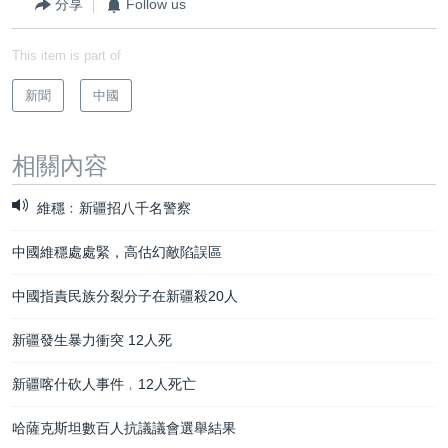
分享
Follow us
This item is part of
新聞
中國
相關內容
維穩﹕新疆招八千名警察
中國維穩處處緊，高估幻敵陷誤區
中國指責民族分裂分子在新疆殺20人
新疆發生暴力衝突 12人死
新疆喀什砍人事件﹐12人死亡
哈薩克斯坦數百人抗議議會選舉結果