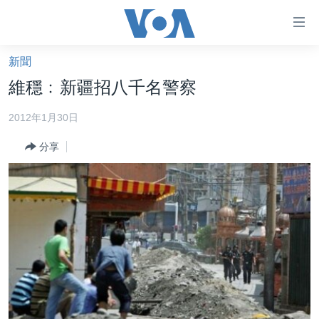
無
障
礙
新聞
主頁
鏈
維穩﹕新疆招八千名警察
接
美國大選2024
2012年1月30日
跳
港澳
轉
分享
台灣
到
內
美中關係
容
海外港人
跳
轉
新聞自由
到
揭謊頻道
導
航
美國
跳
中國
轉