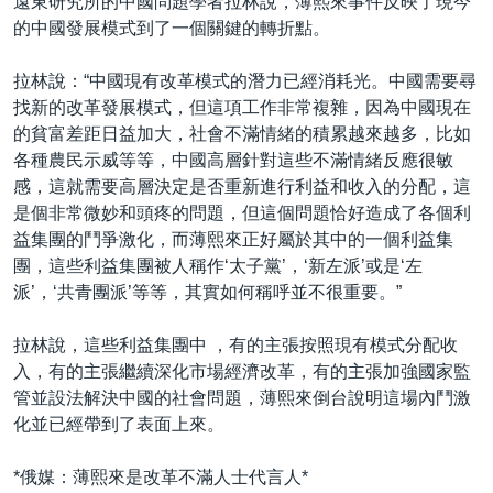
遠東研究所的中國問題學者拉林說，薄熙來事件反映了現今
的中國發展模式到了一個關鍵的轉折點。
拉林說：“中國現有改革模式的潛力已經消耗光。中國需要尋
找新的改革發展模式，但這項工作非常複雜，因為中國現在
的貧富差距日益加大，社會不滿情緒的積累越來越多，比如
各種農民示威等等，中國高層針對這些不滿情緒反應很敏
感，這就需要高層決定是否重新進行利益和收入的分配，這
是個非常微妙和頭疼的問題，但這個問題恰好造成了各個利
益集團的鬥爭激化，而薄熙來正好屬於其中的一個利益集
團，這些利益集團被人稱作‘太子黨’，‘新左派’或是‘左
派’，‘共青團派’等等，其實如何稱呼並不很重要。”
拉林說，這些利益集團中 ，有的主張按照現有模式分配收
入，有的主張繼續深化市場經濟改革，有的主張加強國家監
管並設法解決中國的社會問題，薄熙來倒台說明這場內鬥激
化並已經帶到了表面上來。
*俄媒：薄熙來是改革不滿人士代言人*