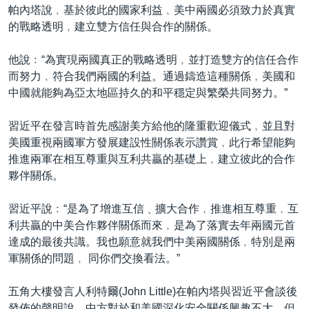
帕內塔說﹐基於彼此的國家利益﹐美中兩國必須致力於真實
的戰略透明﹐建立雙方信任與合作的關係。
他說﹕“為實現兩國真正的戰略透明﹐並打造雙方的信任合作
而努力﹐符合我們兩國的利益。通過鑄造這種關係﹐美國和
中國就能夠為亞太地區持久的和平穩定與繁榮共同努力。”
習近平在發言時首先感謝美方給他的隆重歡迎儀式﹐並且對
美國重視兩國軍方發展建設性關係表示讚賞﹐此行希望能夠
推進兩軍在相互尊重與互利共贏的基礎上﹐建立彼此的合作
夥伴關係。
習近平說﹕“是為了增進互信﹑擴大合作﹐推進相互尊重﹐互
利共贏的中美合作夥伴關係而來﹐是為了落實去年兩國元首
達成的最後共識。我也願意就我們中美兩國關係﹐特別是兩
軍關係的問題﹐ 同你們交換看法。”
五角大樓發言人利特爾(John Little)在帕內塔與習近平會談後
發佈的聲明說﹐中方對於和美國深化安全關係興趣不大﹐但