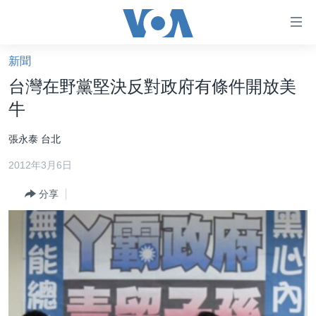
無
障
礙
新聞
主頁
鏈
台灣在野黨堅決反對政府有條件開放美
接
美國大選2024
牛
跳
港澳
轉
張永泰 台北
台灣
到
2012年3月6日
內
美中關係
容
分享
海外港人
跳
轉
新聞自由
到
揭謊頻道
導
航
美國
跳
中國
轉