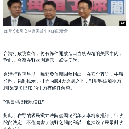
到
國際
檢
經貿
索
視頻
台灣民進黨召開反美國牛肉的記者會
音頻
每日視頻新聞
VOA 60秒 (國際)
時事經緯
國語
台灣行政院宣佈﹐將有條件開放進口含瘦肉精的美國牛肉﹐
美國專訊
新聞音頻
對此﹐台灣在野黨則表示﹐堅決反對。
關注我們
視頻存檔
海外港人
台灣行政院星期一晚間發佈新聞稿指出﹐在安全容許﹑牛豬
YOUTUBE頻道
港人港心
分離﹑強制標示﹑排除內臟4大原則之下﹐對飼料添加瘦肉
精[萊克多巴胺]的牛肉有條件解禁。
美國透視
其他語言網站
建國史話
*傷害和諧摧毀信任*
廣播節目表
對此﹐在野的親民黨立法院黨團總召集人李桐豪批評﹐行政
院的決定﹐不僅傷害了朝野之間的和諧﹐也摧毀了民眾對政