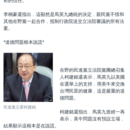
府的信任。
李桐豪還指出﹐這顯然是馬英九總統的決定﹐親民黨不惜和
其他在野黨一起合作﹐抵制行政院送交立法院審議的所有法
案。
*道德問題根本說謊*
在野的民進黨立法院黨團總召集
人柯建銘還表示﹐馬英九以美國
在選舉上的支持﹐用美牛來交換
台灣民眾的健康﹐這是嚴重的道
德問題。
民進黨立委柯建銘
柯建銘還指出﹐馬英九曾經一再
表示﹐美牛問題沒有預設立場﹐
結果顯示這根本是在說謊。