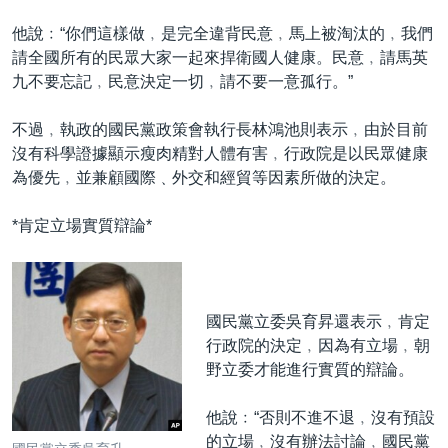
他說﹕“你們這樣做﹐是完全違背民意﹐馬上被淘汰的﹐我們
請全國所有的民眾大家一起來捍衛國人健康。民意﹐請馬英
九不要忘記﹐民意決定一切﹐請不要一意孤行。”
不過﹐執政的國民黨政策會執行長林鴻池則表示﹐由於目前
沒有科學證據顯示瘦肉精對人體有害﹐行政院是以民眾健康
為優先﹐並兼顧國際﹑外交和經貿等因素所做的決定。
*肯定立場實質辯論*
國民黨立委吳育昇還表示﹐肯定
行政院的決定﹐因為有立場﹐朝
野立委才能進行實質的辯論。
他說﹕“否則不進不退﹐沒有預設
的立場﹐沒有辦法討論﹐國民黨