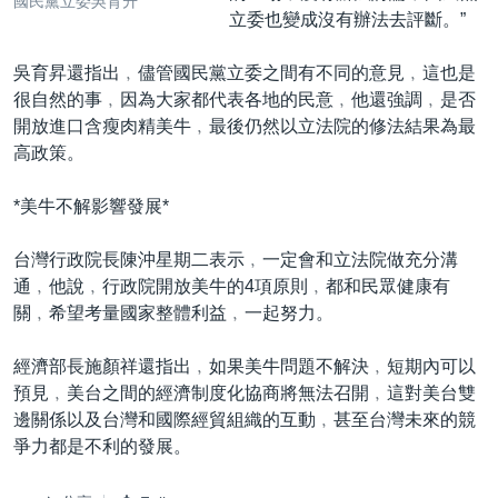
國民黨立委吳育升
立委也變成沒有辦法去評斷。”
吳育昇還指出﹐儘管國民黨立委之間有不同的意見﹐這也是
很自然的事﹐因為大家都代表各地的民意﹐他還強調﹐是否
開放進口含瘦肉精美牛﹐最後仍然以立法院的修法結果為最
高政策。
*美牛不解影響發展*
台灣行政院長陳沖星期二表示﹐一定會和立法院做充分溝
通﹐他說﹐行政院開放美牛的4項原則﹐都和民眾健康有
關﹐希望考量國家整體利益﹐一起努力。
經濟部長施顏祥還指出﹐如果美牛問題不解決﹐短期內可以
預見﹐美台之間的經濟制度化協商將無法召開﹐這對美台雙
邊關係以及台灣和國際經貿組織的互動﹐甚至台灣未來的競
爭力都是不利的發展。