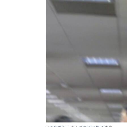
國際
到
檢
經貿
索
視頻
音頻
每日視頻新聞
VOA 60秒 (國際)
時事經緯
美國專訊
新聞音頻
視頻存檔
海外港人
YOUTUBE頻道
港人港心
美國透視
建國史話
廣播節目表