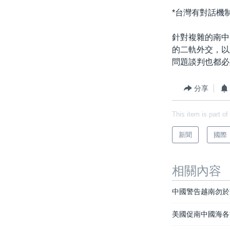
*台灣有對話機制
針對複雜的南中
的二軌外交，以
問題談判也都必
分享
This item is part of
新聞
國際
相關內容
中國警告越南勿於
美國促南中國海各