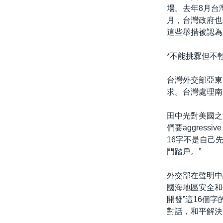
場。去年8月台
月，台灣政府也
這些舉措被認為
*不能挑釁但不
台灣外交部亞東
求。台灣處理南
田中光對美國之
們要aggres
16字不是自己
門踏戶。”
外交部在聲明中
國海地區安全和
開發”這16個
對話，和平解決