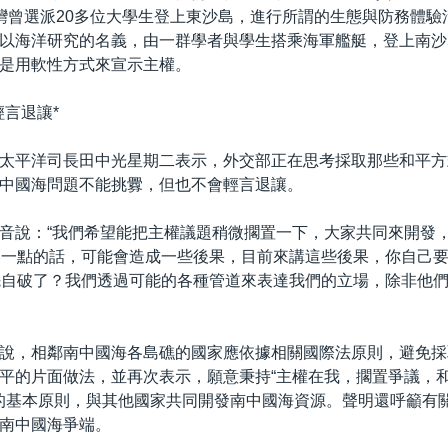
灣曾選派20多位大學生登上東沙島，進行所謂的生態與防務體驗
以海洋研究的名義，由一群學者與學生搭乘海軍艦艇，登上南沙
是用軟性方式來宣示主權。
輕言退讓*
太平洋司長田中光星期二表示，外交部正在思考採取那些和平方
中國海問題不能挑釁，但也不會輕言退讓。
音說：“我們希望能把主權議題稍微擱置一下，大家共同來開發
sive 一點的話，可能會造成一些後果，目前來講這些後果，你自己
先自破了？我們透過可能的各種管道來表達我們的立場，除非他
說，相鄰南中國海各島礁的國家應依據相關國際法原則，避免採
平的片面做法，並再次表示，願意秉持“主權在我，擱置爭議，
字的基本原則，與其他國家共同開發南中國海資源。聲明還呼籲有
南中國海爭端。