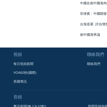
中國在南中國海拘
菲律賓﹕中國開發
台海巡署: 評估
南中國海爭議
視頻
聯絡我們
每日視頻新聞
聯絡我們
VOA60秒(國際)
美國專訊
音頻
粵語新聞(晚上9-10點)
新聞音頻存