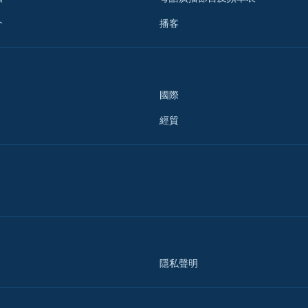
介
播客
國際
經貿
隱私聲明