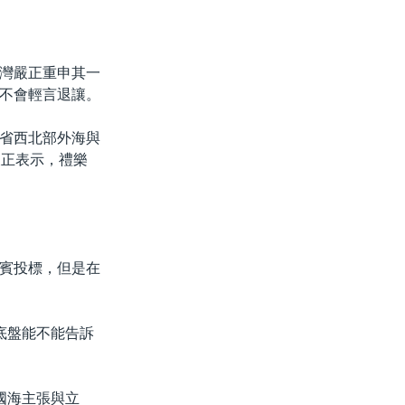
灣嚴正重申其一
不會輕言退讓。
省西北部外海與
嚴正表示，禮樂
賓投標，但是在
底盤能不能告訴
國海主張與立