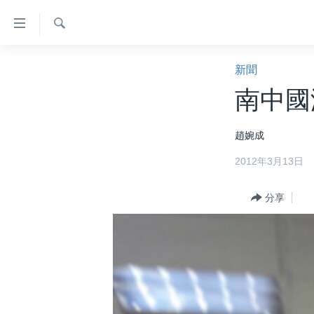
無
障
礙
檢
主頁
索
新聞
鏈
美國大選2024
南中國
接
港澳
跳
趙婉成
轉
台灣
到
2012年3月13日
美中關係
內
容
海外港人
分享
跳
新聞自由
轉
到
揭謊頻道
導
美國
航
跳
中國
轉