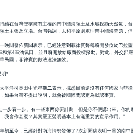
持續在台灣聲稱擁有主權的南中國海領土及水域探勘天然氣，台
領土主張及立場。台灣強調，以和平原則處理南中國海問題，但
一晚間發佈新聞表示，已經注意到菲律賓聲稱將開發位於巴拉望
區和第4區油氣田，並且將開放給廠商投標探勘。對此，外交部
華民國，菲律賓的做法違法無效。
明*
太平洋司長田中光星期二表示，據悉目前還沒有任何國家向菲律
，如果台灣不提出說明，就會被國際間認定為默認事實。
是走一步看一步。有一些東西你要計劃，但是你不便講出來。你的
，我會作甚麼？其實嚴正聲明基本上有滿重要的宣示作用。”
年初至今，已經針對南海情勢發佈了7次新聞稿表明一貫的南中