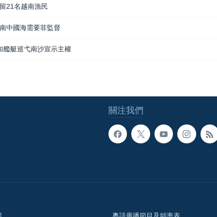
留21名越南漁民
南中國海需要菲監督
增加艦艇巡弋南沙宣示主權
關注我們
檔
粵語廣播節目及頻率表