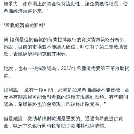
競爭力﹐使市場上的資金保持流動性﹐讓企業獲得增長﹐使
希臘經濟活躍起來。”
*希臘經濟前途難料*
簡.福利是位於倫敦的荷蘭拉博銀行的資深貨幣策略分析師。
她說﹐目前的市場並不能讓人確信﹐即使有了第二筆救助貸
款﹐希臘經濟將能克服其困難。
她說﹐也有一些揣測認為﹐2013年希臘還需要第三筆救助貸
款。
福利說﹕“還有一種可能﹐那就是如果希臘繼續不能達標﹐歐
元區有關當局可能會對希臘的這種表現感到厭煩。有些揣測
認為﹐希臘最終也許會發現自己被逐出歐元區。”
但是她說﹐救助希臘對歐洲是重要的。通過向希臘提供資
金﹐歐洲中央銀行同時也幫助了歐洲其他經濟體。