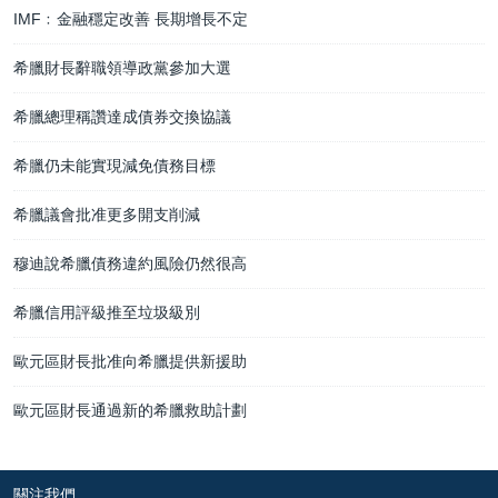
IMF﹕金融穩定改善 長期增長不定
希臘財長辭職領導政黨參加大選
希臘總理稱讚達成債券交換協議
希臘仍未能實現減免債務目標
希臘議會批准更多開支削減
穆迪說希臘債務違約風險仍然很高
希臘信用評級推至垃圾級別
歐元區財長批准向希臘提供新援助
歐元區財長通過新的希臘救助計劃
關注我們