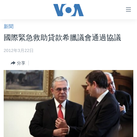
無
障
礙
新聞
主頁
鏈
國際緊急救助貸款希臘議會通過協議
接
美國大選2024
2012年3月22日
跳
港澳
轉
分享
台灣
到
內
美中關係
容
海外港人
跳
轉
新聞自由
到
揭謊頻道
導
航
美國
跳
中國
轉