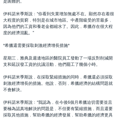
是困難的。
伊科諾米季斯說﹕“你看到失業增加無處不在。顯然存在着很
大程度的貧窮﹐特別是在城市地區。中產階級受的苦最多﹐
因為他們的工資和養老金都縮水了。因此﹐希臘存在很大程
度的經濟混亂。”
*希臘還需要採取刺激經濟增長措施*
星期三﹐雅典及週邊地區的醫院員工發動了一場反對削減開
支和延誤發工資的抗議活動﹐他們罷工了幾個小時。
伊科諾米季斯說﹐在採取緊縮措施的同時﹐希臘還必須採取
刺激經濟增長的措施。他說﹐否則﹐希臘經濟的結構問題就
不會解決。
伊科諾米季斯說﹕“我認為﹐在今後6個月希臘迫切需要並且
要極為認真地解決的問題是﹐不但要有緊縮措施﹐而且還要
採取其他措施﹐幫助希臘的經濟發展﹐幫助希臘的經濟更具