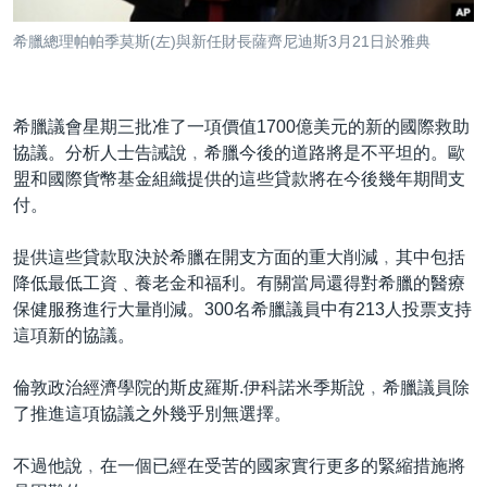
到
國際
檢
希臘總理帕帕季莫斯(左)與新任財長薩齊尼迪斯3月21日於雅典
經貿
索
視頻
希臘議會星期三批准了一項價值1700億美元的新的國際救助
音頻
每日視頻新聞
協議。分析人士告誡說﹐希臘今後的道路將是不平坦的。歐
VOA 60秒 (國際)
時事經緯
盟和國際貨幣基金組織提供的這些貸款將在今後幾年期間支
國語
付。
美國專訊
新聞音頻
關注我們
視頻存檔
海外港人
提供這些貸款取決於希臘在開支方面的重大削減﹐其中包括
降低最低工資﹑養老金和福利。有關當局還得對希臘的醫療
YOUTUBE頻道
港人港心
保健服務進行大量削減。300名希臘議員中有213人投票支持
美國透視
這項新的協議。
其他語言網站
建國史話
倫敦政治經濟學院的斯皮羅斯.伊科諾米季斯說﹐希臘議員除
廣播節目表
了推進這項協議之外幾乎別無選擇。
不過他說﹐在一個已經在受苦的國家實行更多的緊縮措施將