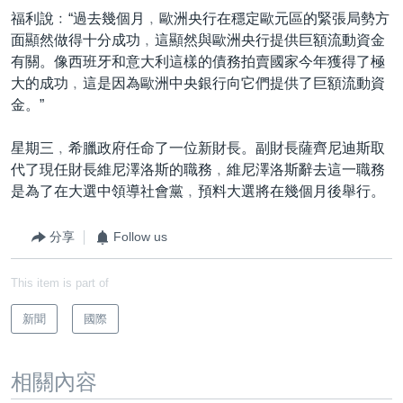
福利說﹕“過去幾個月﹐歐洲央行在穩定歐元區的緊張局勢方
面顯然做得十分成功﹐這顯然與歐洲央行提供巨額流動資金
有關。像西班牙和意大利這樣的債務拍賣國家今年獲得了極
大的成功﹐這是因為歐洲中央銀行向它們提供了巨額流動資
金。”
星期三﹐希臘政府任命了一位新財長。副財長薩齊尼迪斯取
代了現任財長維尼澤洛斯的職務﹐維尼澤洛斯辭去這一職務
是為了在大選中領導社會黨﹐預料大選將在幾個月後舉行。
分享
Follow us
This item is part of
新聞
國際
相關內容